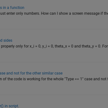
s in a function
must enter only numbers. How can I show a screen message if th
ed sides
roperly only for x_i = 0, y_i = 0, theta_x = 0 and theta_y = 0. Fo
ase and not for the other similar case
n of the code is working for the whole "Type == 1" case and not 
) in script.