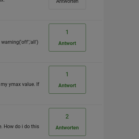
Antworten
1
arning('off','all')
Antwort
1
r my ymax value. If
Antwort
2
e. How do i do this
Antworten