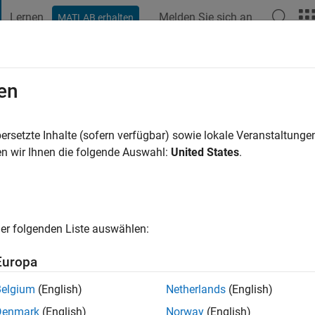
Lernen
Melden Sie sich an
MATLAB erhalten
t Playground
Diskussionen
Wettbewerbe
Blogs
Veröffentlic
en
ahr vor
|
Aktiv seit 2021
ersetzte Inhalte (sofern verfügbar) sowie lokale Veranstaltung
ng:
0
n wir Ihnen die folgende Auswahl:
United States
.
cht
er folgenden Liste auswählen:
Europa
Belgium
(English)
Netherlands
(English)
RANG
Denmark
(English)
Norway
(English)