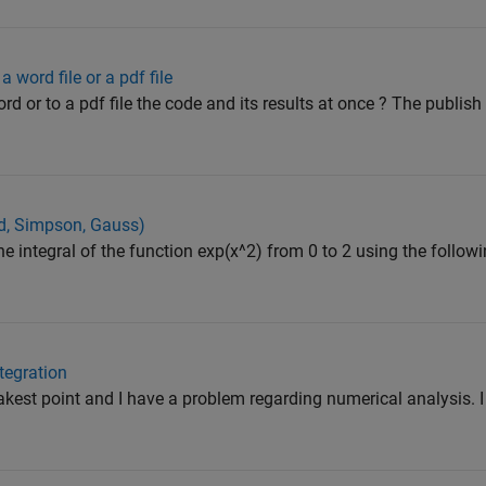
 word file or a pdf file
ord or to a pdf file the code and its results at once ? The publis
id, Simpson, Gauss)
the integral of the function exp(x^2) from 0 to 2 using the follo
tegration
est point and I have a problem regarding numerical analysis. I