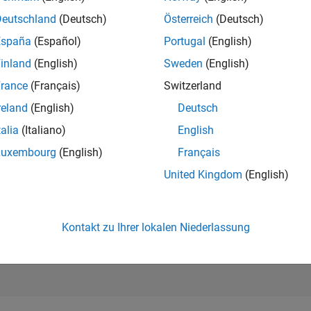
16.619
of 302.028
Deutschland
(Deutsch)
Österreich
(Deutsch)
España
(Español)
Portugal
(English)
REPUTATION
2
inland
(English)
Sweden
(English)
rance
(Français)
Switzerland
BEITRÄGE
22
Fragen
reland
(English)
Deutsch
0
Antworten
talia
(Italiano)
English
ANTWORTZUS
Luxembourg
(English)
Français
81.82%
23
01/24
L
06/24
11/24
04/25
09/25
02/26
07/26
United Kingdom
(English)
ZEITACHSE
ERHALTENE
STIMMEN
2
Kontakt zu Ihrer lokalen Niederlassung