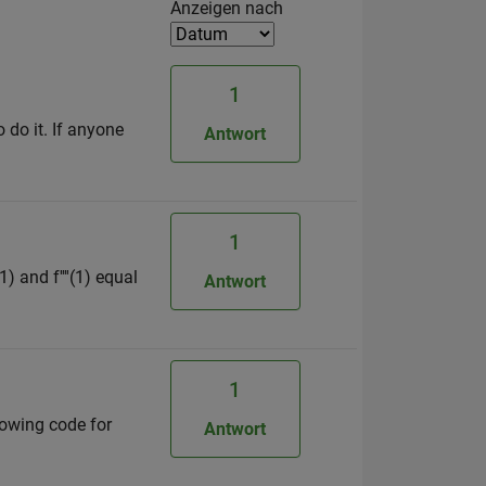
Filter2
Anzeigen nach
1
o do it. If anyone
Antwort
1
1) and f''''(1) equal
Antwort
1
lowing code for
Antwort