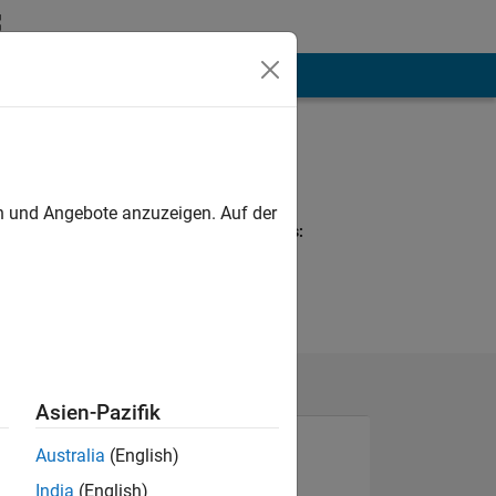
hen
Mehr
Programming
Languages:
MATLAB
en und Angebote anzuzeigen. Auf der
Spoken Languages:
English
Asien-Pazifik
Australia
(English)
India
(English)