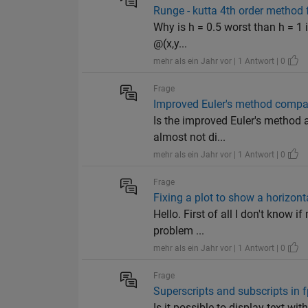
Runge - kutta 4th order method f
Why is h = 0.5 worst than h = 1 i
@(x,y...
mehr als ein Jahr vor | 1 Antwort | 0
Frage
Improved Euler's method compar
Is the improved Euler's method a
almost not di...
mehr als ein Jahr vor | 1 Antwort | 0
Frage
Fixing a plot to show a horizonta
Hello. First of all I don't know i
problem ...
mehr als ein Jahr vor | 1 Antwort | 0
Frage
Superscripts and subscripts in f
Is it possible to display text wi