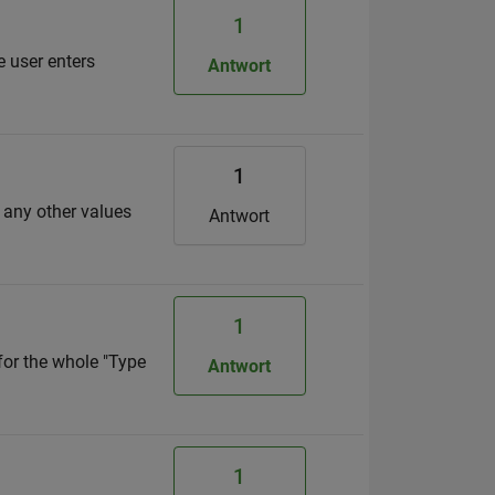
1
e user enters
Antwort
1
r any other values
Antwort
1
for the whole "Type
Antwort
1