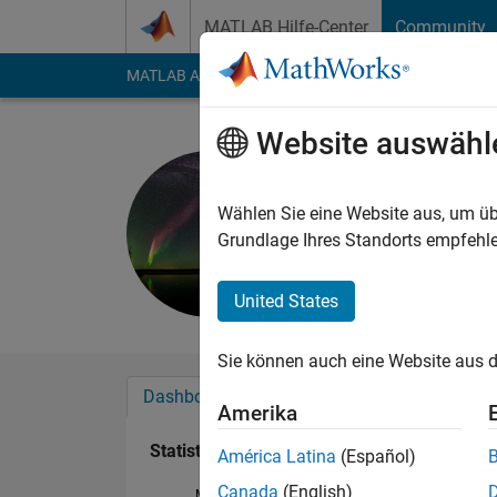
Weiter zum Inhalt
MATLAB Hilfe-Center
Community
MATLAB Answers
File Exchange
Cody
AI Cha
Website auswähl
Left Terry
Last seen: etwa ein J
Wählen Sie eine Website aus, um üb
Followers:
0
Followi
Grundlage Ihres Standorts empfehle
Follow
Nachri
United States
Sie können auch eine Website aus d
Dashboard
Abzeichen
Empfehlungen
Amerika
Statistik
América Latina
(Español)
Canada
(English)
MATLAB Answers