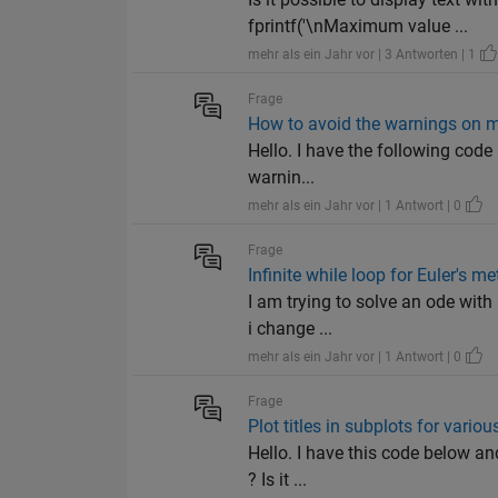
fprintf('\nMaximum value ...
mehr als ein Jahr vor | 3 Antworten | 1
Frage
How to avoid the warnings on 
Hello. I have the following code 
warnin...
mehr als ein Jahr vor | 1 Antwort | 0
Frage
Infinite while loop for Euler's m
I am trying to solve an ode with 
i change ...
mehr als ein Jahr vor | 1 Antwort | 0
Frage
Plot titles in subplots for variou
Hello. I have this code below and
? Is it ...