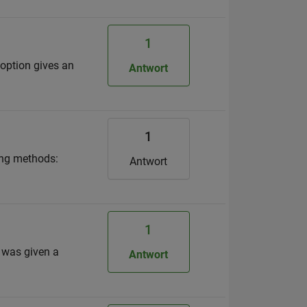
1
h option gives an
Antwort
1
wing methods:
Antwort
1
 was given a
Antwort