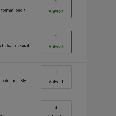
1
, format long f =
Antwort
1
p h that makes it
Antwort
1
calculations. My
Antwort
3
ax.