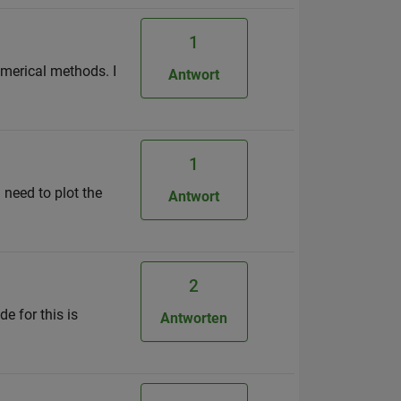
1
umerical methods. I
Antwort
1
i need to plot the
Antwort
2
e for this is
Antworten