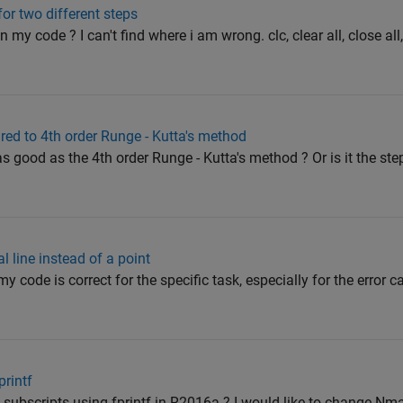
or two different steps
n my code ? I can't find where i am wrong. clc, clear all, close all
ed to 4th order Runge - Kutta's method
s good as the 4th order Runge - Kutta's method ? Or is it the ste
l line instead of a point
f my code is correct for the specific task, especially for the error 
printf
th subscripts using fprintf in R2016a ? I would like to change Nm