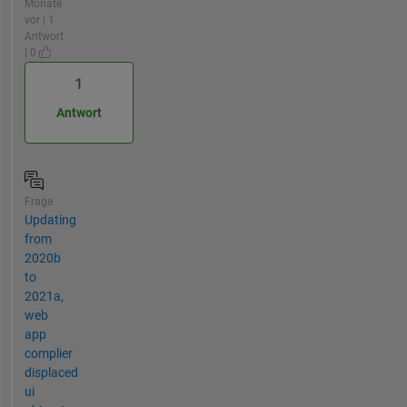
Monate
vor | 1
Antwort
| 0
1
Antwort
Frage
Updating
from
2020b
to
2021a,
web
app
complier
displaced
ui