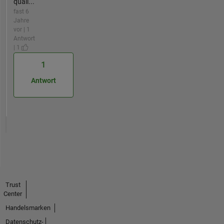
quali...
fast 6
Jahre
vor | 1
Antwort
| 1
1
Antwort
Trust
Center
Handelsmarken
Datenschutz-