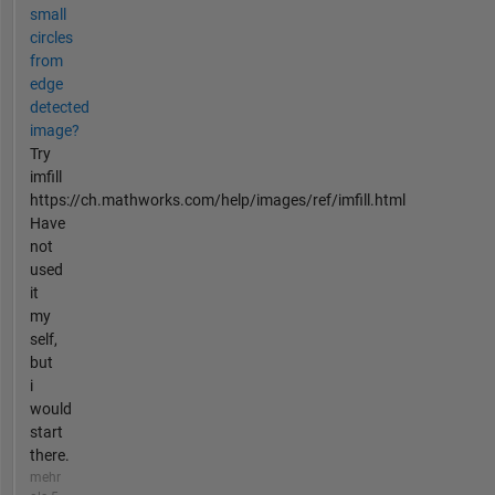
small
circles
from
edge
detected
image?
Try
imfill
https://ch.mathworks.com/help/images/ref/imfill.html
Have
not
used
it
my
self,
but
i
would
start
there.
mehr