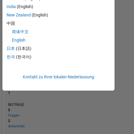
BEITRÄGE
L
India
(English)
2
New Zealand
(English)
1
中国
0
简体中文
07/21
03/22
11/22
07/23
11/24
07/25
03/26
08/21
05/22
02/23
11/23
08/24
05/25
02/26
11/20
09/21
07/22
05/23
L
03/24
01/25
11/25
ZEITACHSE
English
日本
(日本語)
한국
(한국어)
RANG
27.224
of
302.031
Kontakt zu Ihrer lokalen Niederlassung
REPUTATION
1
BEITRÄGE
5
Fragen
2
Antworten