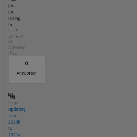
pix
up.
Hiding
ta...
fast 5
Jahre vor
| 0
Antworten
| 0
0
Antworten
Frage
Updating
from
2020b
to
2021a