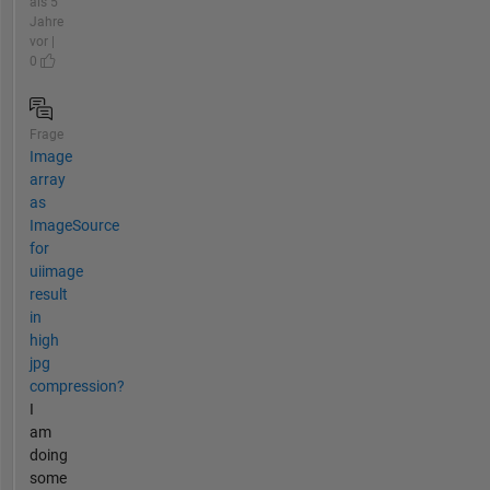
als 5
Jahre
vor |
0
Frage
Image
array
as
ImageSource
for
uiimage
result
in
high
jpg
compression?
I
am
doing
some