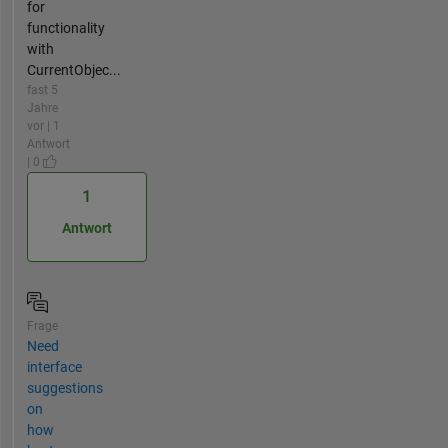
for
functionality
with
CurrentObjec...
fast 5
Jahre
vor | 1
Antwort
| 0
1
Antwort
Frage
Need
interface
suggestions
on
how