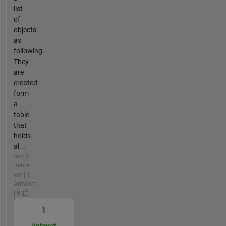
list
of
objects
as
following
They
are
created
form
a
table
that
holds
al...
fast 5
Jahre
vor | 1
Antwort
| 0
1
Antwort