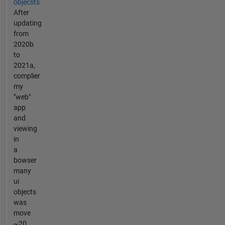
objecsts
After
updating
from
2020b
to
2021a,
complier
my
"web"
app
and
viewing
in
a
bowser
many
ui
objects
was
move
~20