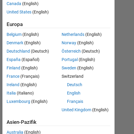
Followers:
Canada
(English)
0
United States
(English)
Following:
Europa
0
Belgium
(English)
Netherlands
(English)
Denmark
(English)
Norway
(English)
Follow
Deutschland
(Deutsch)
Österreich
(Deutsch)
España
(Español)
Portugal
(English)
Finland
(English)
Sweden
(English)
Dashboard
France
(Français)
Switzerland
Statistik
Ireland
(English)
Deutsch
Italia
(Italiano)
English
MATLAB Answers
Luxembourg
(English)
Français
-2
-1
6
5
United Kingdom
(English)
4
Asien-Pazifik
3
Australia
(English)