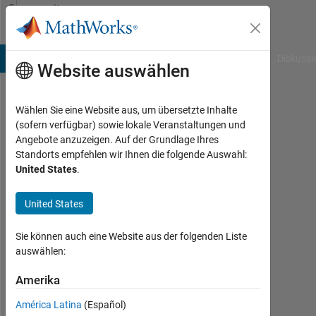
Weiter zum Inhalt
Community
Profile
B Answers
File Exchange
Cody
AI Chat Playground
Diskussi
Website auswählen
Wählen Sie eine Website aus, um übersetzte Inhalte
Johan
(sofern verfügbar) sowie lokale Veranstaltungen und
Angebote anzuzeigen. Auf der Grundlage Ihres
C
Standorts empfehlen wir Ihnen die folgende Auswahl:
United States
.
Last
seen:
10
United States
Monate
vor
Sie können auch eine Website aus der folgenden Liste
|
auswählen:
Aktiv
seit
Amerika
2020
América Latina
(Español)