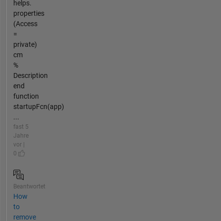
helps.
properties
(Access
=
private)
cm
%
Description
end
function
startupFcn(app)
...
fast 5
Jahre
vor |
0
Beantwortet
How
to
remove