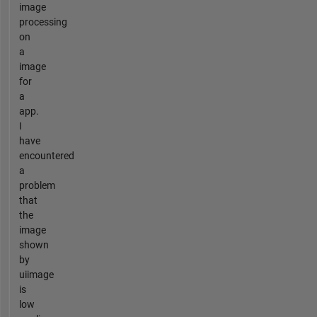
image
processing
on
a
image
for
a
app.
I
have
encountered
a
problem
that
the
image
shown
by
uiimage
is
low