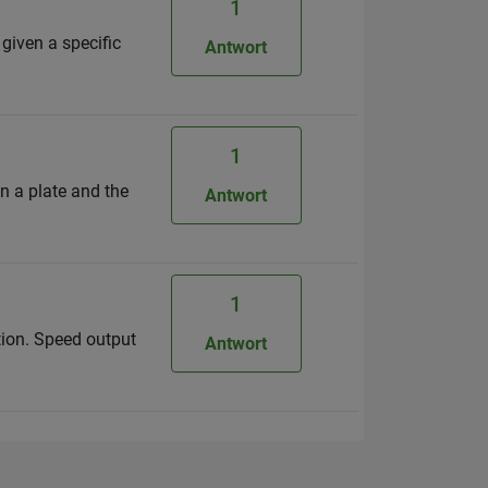
1
 given a specific
Antwort
1
on a plate and the
Antwort
1
ation. Speed output
Antwort