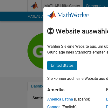
Weiter zum Inhalt
MATLAB Hilfe-Center
Community
MATLAB Answers
File Exchange
Cody
AI Cha
Website auswähl
Grigorios
Last seen: etwa 3 Ja
Wählen Sie eine Website aus, um üb
Followers:
0
Followi
Grundlage Ihres Standorts empfehle
Follow
United States
Sie können auch eine Website aus d
Dashboard
Abzeichen
Empfehlungen
Amerika
Statistik
América Latina
(Español)
Canada
(English)
MATLAB Answers