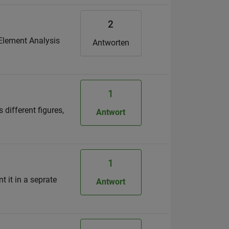
2
e Element Analysis
Antworten
1
different figures,
Antwort
1
t it in a seprate
Antwort