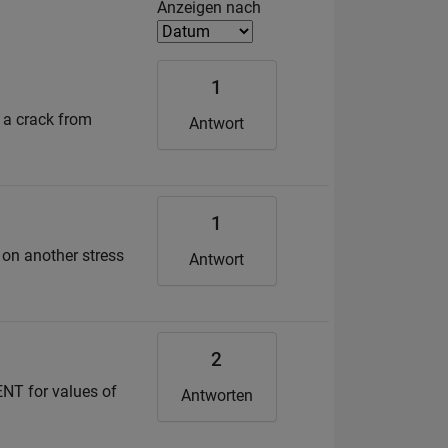
Filter2
Anzeigen nach
1
w a crack from
Antwort
1
 on another stress
Antwort
2
ENT for values of
Antworten