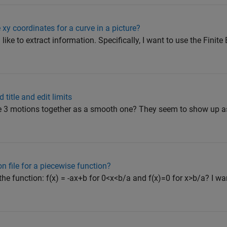
 xy coordinates for a curve in a picture?
 like to extract information. Specifically, I want to use the Finit
title and edit limits
e 3 motions together as a smooth one? They seem to show up as 
n file for a piecewise function?
the function: f(x) = -ax+b for 0<x<b/a and f(x)=0 for x>b/a? I wan