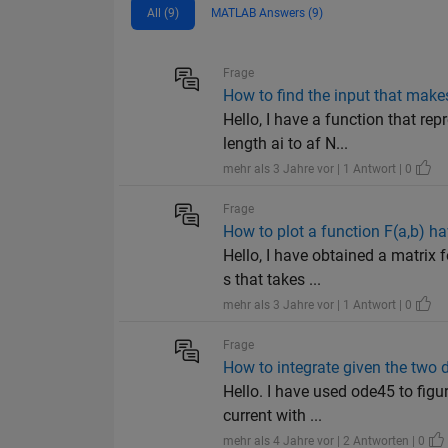
All (9)
MATLAB Answers (9)
Frage
How to find the input that makes
Hello, I have a function that re
length ai to af N...
mehr als 3 Jahre vor | 1 Antwort | 0
Frage
How to plot a function F(a,b) ha
Hello, I have obtained a matrix
s that takes ...
mehr als 3 Jahre vor | 1 Antwort | 0
Frage
How to integrate given the two
Hello. I have used ode45 to fig
current with ...
mehr als 4 Jahre vor | 2 Antworten | 0