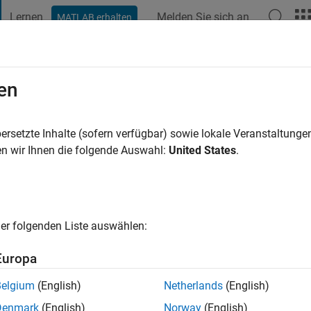
Lernen
Melden Sie sich an
MATLAB erhalten
t Playground
Diskussionen
Wettbewerbe
Blogs
Veröffentlic
en
 Chatziandreou
hre vor
|
Aktiv seit 2021
ersetzte Inhalte (sofern verfügbar) sowie lokale Veranstaltung
ng:
0
n wir Ihnen die folgende Auswahl:
United States
.
er folgenden Liste auswählen:
Europa
Belgium
(English)
Netherlands
(English)
RANG
Denmark
(English)
Norway
(English)