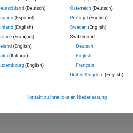
300.813
of 302.025
Deutschland
(Deutsch)
Österreich
(Deutsch)
España
(Español)
Portugal
(English)
REPUTATION
0
inland
(English)
Sweden
(English)
rance
(Français)
Switzerland
BEITRÄGE
9
Fragen
reland
(English)
Deutsch
0
Antworten
talia
(Italiano)
English
ANTWORTZUS
Luxembourg
(English)
Français
55.56%
3
10/23
L
03/24
08/24
01/25
06/25
11/25
04/26
United Kingdom
(English)
ZEITACHSE
ERHALTENE
STIMMEN
0
Kontakt zu Ihrer lokalen Niederlassung