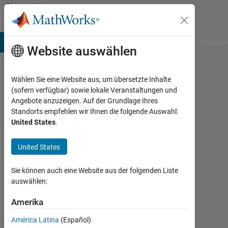
Weiter zum Inhalt
Community
Profile
B Answers
File Exchange
Cody
AI Chat Playground
Diskussi
Website auswählen
Wählen Sie eine Website aus, um übersetzte Inhalte
Vighneshwar
(sofern verfügbar) sowie lokale Veranstaltungen und
Angebote anzuzeigen. Auf der Grundlage Ihres
Aktiv
Standorts empfehlen wir Ihnen die folgende Auswahl:
seit
United States
.
2024
United States
Followers:
0
Sie können auch eine Website aus der folgenden Liste
Following:
auswählen:
0
Amerika
América Latina
(Español)
Follow