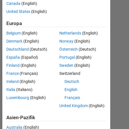
Canada
(English)
United States
(English)
Empfehlungen
Europa
Please
Belgium
(English)
Netherlands
(English)
login
Denmark
(English)
Norway
(English)
to
Deutschland
(Deutsch)
Österreich
(Deutsch)
endorse
this
España
(Español)
Portugal
(English)
person
Finland
(English)
Sweden
(English)
in
France
(Français)
Switzerland
a
skill
Ireland
(English)
Deutsch
Italia
(Italiano)
English
Luxembourg
(English)
Français
United Kingdom
(English)
Asien-Pazifik
Australia
(English)