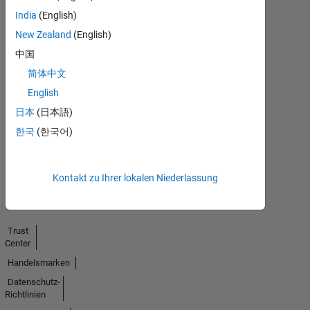
India
(English)
New Zealand
(English)
中国
简体中文
No
English
Endorsements
日本
(日本語)
received
한국
(한국어)
Kontakt zu Ihrer lokalen Niederlassung
Trust
Center
Handelsmarken
Datenschutz-
Richtlinien