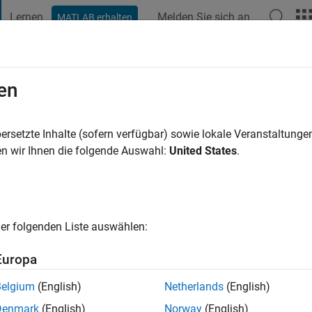
Lernen
Melden Sie sich an
MATLAB erhalten
t Playground
Diskussionen
Wettbewerbe
Blogs
Veröffentlic
en
rez
re vor
|
Aktiv seit 2020
ersetzte Inhalte (sofern verfügbar) sowie lokale Veranstaltung
ng:
0
n wir Ihnen die folgende Auswahl:
United States
.
er folgenden Liste auswählen:
Europa
Belgium
(English)
Netherlands
(English)
RANG
Denmark
(English)
Norway
(English)