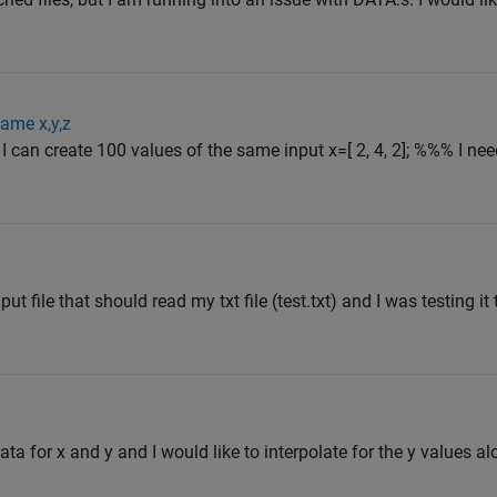
same x,y,z
I can create 100 values of the same input x=[ 2, 4, 2]; %%% I ne
t file that should read my txt file (test.txt) and I was testing it to
ata for x and y and I would like to interpolate for the y values al