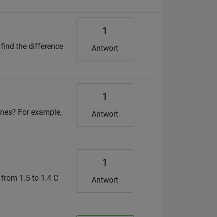
1
find the difference
Antwort
1
lines? For example,
Antwort
1
from 1.5 to 1.4 C
Antwort