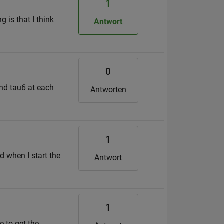
1
 is that I think
Antwort
0
and tau6 at each
Antworten
1
d when I start the
Antwort
1
e to get the