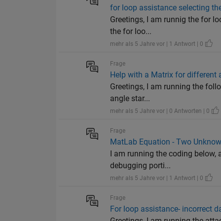
for loop assistance selecting th
Greetings, I am runnig the for lo
the for loo...
mehr als 5 Jahre vor | 1 Antwort | 0
Frage
Help with a Matrix for different
Greetings, I am running the fol
angle star...
mehr als 5 Jahre vor | 0 Antworten | 0
Frage
MatLab Equation - Two Unkno
I am running the coding below, 
debugging porti...
mehr als 5 Jahre vor | 1 Antwort | 0
Frage
For loop assistance- incorrect d
Greetings, I am running the attac