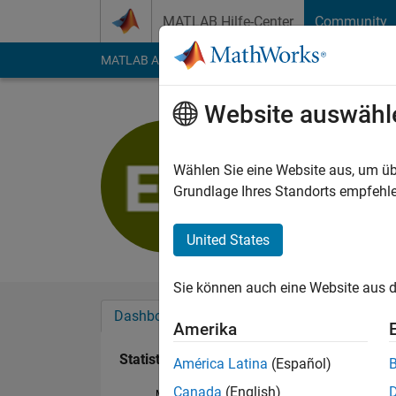
Weiter zum Inhalt
MATLAB Hilfe-Center
Community
MATLAB Answers
File Exchange
Cody
AI Cha
Website auswähl
Eddy Rami
Last seen: fast 4 Jah
Wählen Sie eine Website aus, um üb
Followers:
0
Followi
Grundlage Ihres Standorts empfehle
Follow
United States
Sie können auch eine Website aus d
Dashboard
Abzeichen
Empfehlungen
Amerika
Statistik
América Latina
(Español)
Canada
(English)
MATLAB Answers