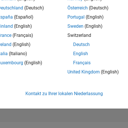
283.493
of 302.023
Deutschland
(Deutsch)
Österreich
(Deutsch)
España
(Español)
Portugal
(English)
REPUTATION
0
inland
(English)
Sweden
(English)
rance
(Français)
Switzerland
BEITRÄGE
17
Fragen
reland
(English)
Deutsch
0
Antworten
talia
(Italiano)
English
ANTWORTZUS
Luxembourg
(English)
Français
29.41%
4/23
10/23
L
04/24
10/24
04/25
10/25
04/26
United Kingdom
(English)
ZEITACHSE
ERHALTENE
STIMMEN
0
Kontakt zu Ihrer lokalen Niederlassung