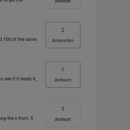
Antwort
2
ed 100 of the same
Antworten
1
 see if it reads it,
Antwort
1
ong the x from -5
Antwort