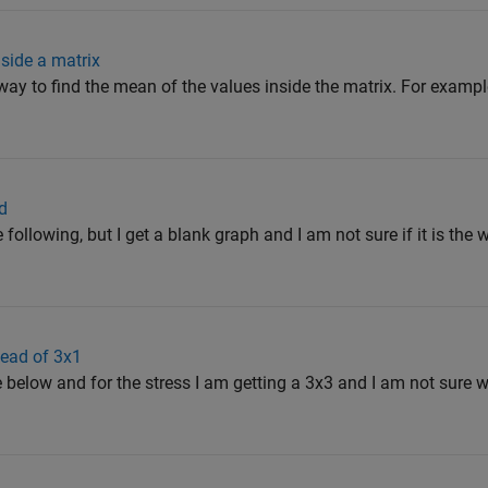
nside a matrix
 way to find the mean of the values inside the matrix. For example, 
d
he following, but I get a blank graph and I am not sure if it is the
tead of 3x1
 below and for the stress I am getting a 3x3 and I am not sure 