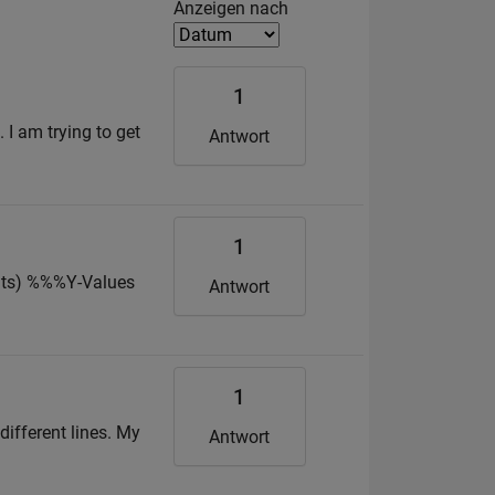
Filter2
Anzeigen nach
1
 I am trying to get
Antwort
1
oints) %%%Y-Values
Antwort
1
different lines. My
Antwort