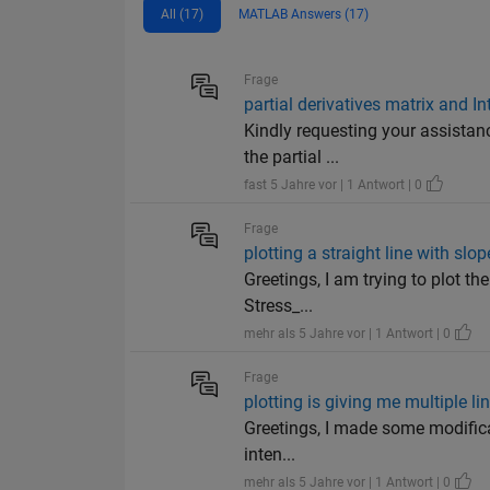
All (17)
MATLAB Answers (17)
Frage
partial derivatives matrix and I
Kindly requesting your assistanc
the partial ...
fast 5 Jahre vor | 1 Antwort | 0
Frage
plotting a straight line with slo
Greetings, I am trying to plot t
Stress_...
mehr als 5 Jahre vor | 1 Antwort | 0
Frage
plotting is giving me multiple li
Greetings, I made some modificat
inten...
mehr als 5 Jahre vor | 1 Antwort | 0