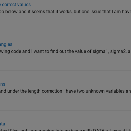
e correct values
op below and it seems that it works, but one issue that I am havng
 angles
lowing code and I want to find out the value of sigma1, sigma2, 
wns
and under the length correction I have two unknown variables an
ata
hed files, but I am running into an issue with DATA.s. I would lik