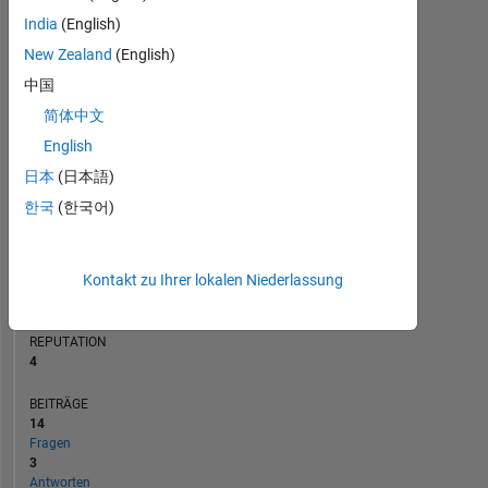
BEITRÄGE
4
India
(English)
L
3
New Zealand
(English)
2
中国
1
简体中文
0
10/21
05/22
12/22
07/23
02/24
09/24
04/25
11/25
11/21
07/22
03/23
11/23
07/24
03/25
07/26
03/21
12/21
09/22
06/23
L
03/24
12/24
09/25
06/26
English
ZEITACHSE
日本
(日本語)
한국
(한국어)
RANG
10.508
Kontakt zu Ihrer lokalen Niederlassung
of
302.034
REPUTATION
4
BEITRÄGE
14
Fragen
3
Antworten