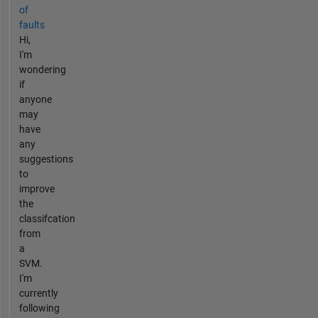
of
faults
Hi,
I'm
wondering
if
anyone
may
have
any
suggestions
to
improve
the
classifcation
from
a
SVM.
I'm
currently
following