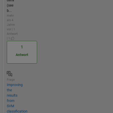
(see
b...
mehr
als 4
Jahre
vor | 1
Antwort
| 1
1
Antwort
Frage
Improving
the
results
from
SVM
classification