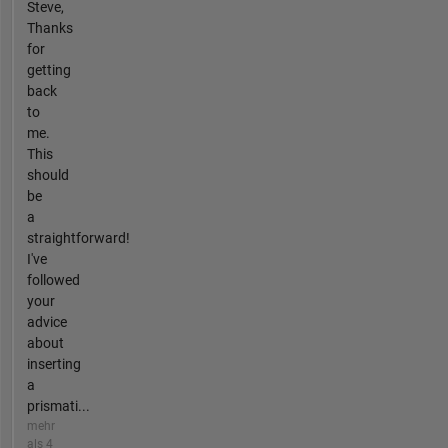
Steve,
Thanks
for
getting
back
to
me.
This
should
be
a
straightforward!
I've
followed
your
advice
about
inserting
a
prismati...
mehr
als 4