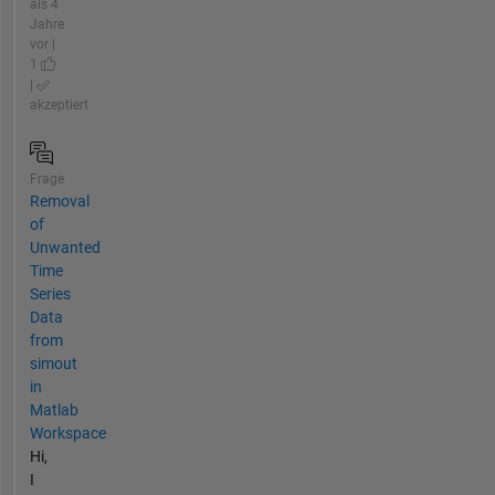
als 4
Jahre
vor |
1
|
akzeptiert
Frage
Removal
of
Unwanted
Time
Series
Data
from
simout
in
Matlab
Workspace
Hi,
I