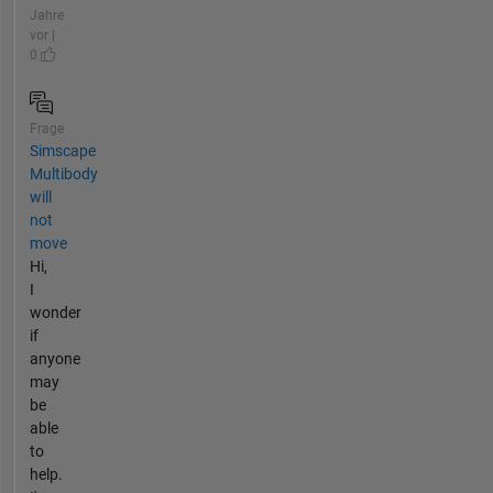
Jahre
vor |
0
Frage
Simscape
Multibody
will
not
move
Hi,
I
wonder
if
anyone
may
be
able
to
help.