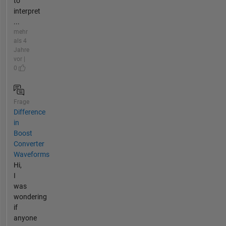
to
interpret
...
mehr
als 4
Jahre
vor |
0
Frage
Difference
in
Boost
Converter
Waveforms
Hi,
I
was
wondering
if
anyone