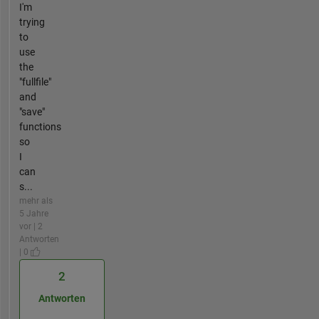
I'm
trying
to
use
the
"fullfile"
and
"save"
functions
so
I
can
s...
mehr als
5 Jahre
vor | 2
Antworten
| 0
2
Antworten