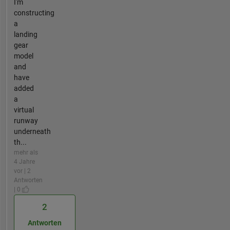
I'm
constructing
a
landing
gear
model
and
have
added
a
virtual
runway
underneath
th...
mehr als
4 Jahre
vor | 2
Antworten
| 0
2
Antworten