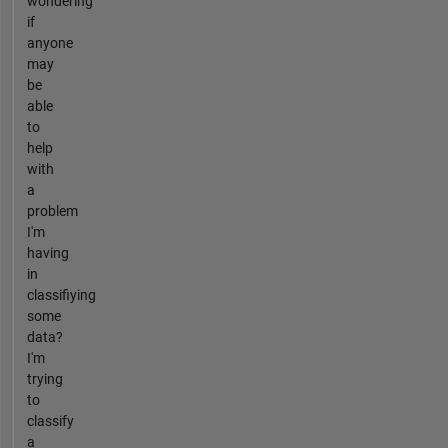
wondering
if
anyone
may
be
able
to
help
with
a
problem
I'm
having
in
classifiying
some
data?
I'm
trying
to
classify
a