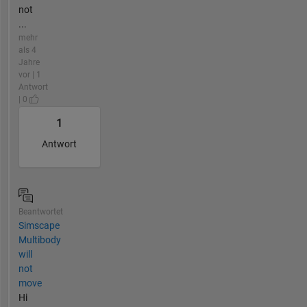
not
...
mehr
als 4
Jahre
vor | 1
Antwort
| 0
1
Antwort
Beantwortet
Simscape
Multibody
will
not
move
Hi