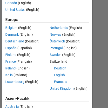
Canada
(English)
Followers:
United States
(English)
0
Europa
Following:
0
Belgium
(English)
Netherlands
(English)
Denmark
(English)
Norway
(English)
Follow
Deutschland
(Deutsch)
Österreich
(Deutsch)
España
(Español)
Portugal
(English)
Finland
(English)
Sweden
(English)
Dashboard
France
(Français)
Switzerland
Ireland
(English)
Deutsch
Statistik
Italia
(Italiano)
English
Luxembourg
(English)
Français
MATLAB Answers
United Kingdom
(English)
-2
-1
8
7
Asien-Pazifik
6
5
Australia
(English)