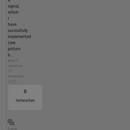
signal,
which
I
have
sucessfully
implemented
(see
picture
b...
etwa 5
Jahre vor
| 0
Antworten
| 0
0
Antworten
Frage