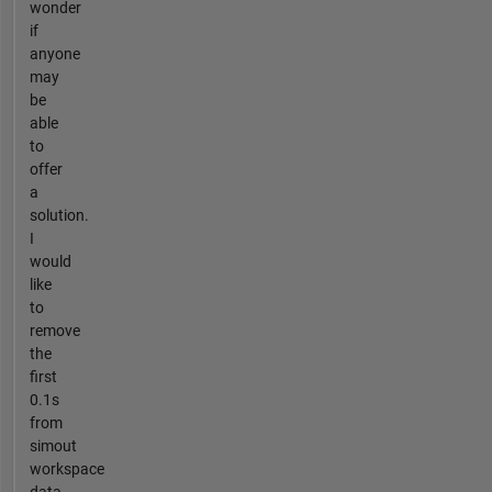
wonder
if
anyone
may
be
able
to
offer
a
solution.
I
would
like
to
remove
the
first
0.1s
from
simout
workspace
data