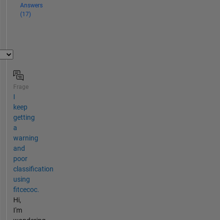
Answers
(17)
Frage
I
keep
getting
a
warning
and
poor
classification
using
fitcecoc.
Hi,
I'm