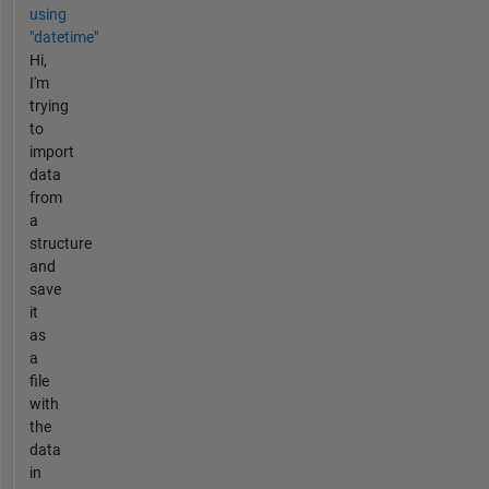
using
"datetime"
Hi,
I'm
trying
to
import
data
from
a
structure
and
save
it
as
a
file
with
the
data
in