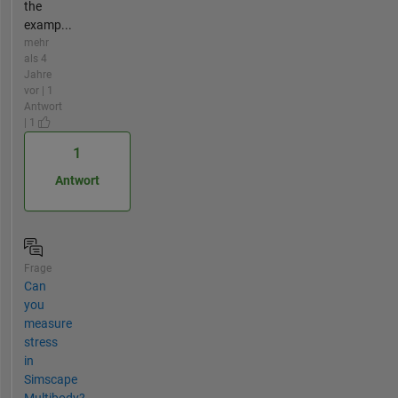
the
examp...
mehr
als 4
Jahre
vor | 1
Antwort
| 1
1
Antwort
Frage
Can
you
measure
stress
in
Simscape
Multibody?