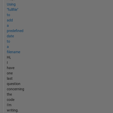
Using
"fullfile"
to
add
a
predefined
date
to
a
filename
Hi,
I
have
one
last
question
concerning
the
code
I'm
writing.