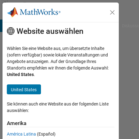
Weiter zum Inhalt
Community
Profile
B Answers
File Exchange
Cody
AI Chat Playground
Diskussi
Website auswählen
Wählen Sie eine Website aus, um übersetzte Inhalte
Andy
(sofern verfügbar) sowie lokale Veranstaltungen und
Angebote anzuzeigen. Auf der Grundlage Ihres
Wileman
Standorts empfehlen wir Ihnen die folgende Auswahl:
United States
.
Last
seen:
mehr
United States
als 4
Jahre
Sie können auch eine Website aus der folgenden Liste
vor
auswählen:
|
Aktiv
Amerika
seit
América Latina
(Español)
2021