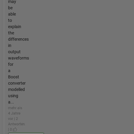
may
be
able
to
explain
the
differences
in
output
waveforms
for
a
Boost
converter
modelled
using
a...
mehr als
4 Jahre
vor | 2
Antworten
| 0