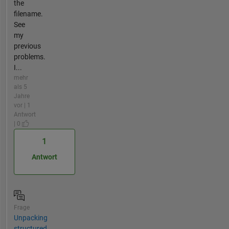
the
filename.
See
my
previous
problems.
I...
mehr
als 5
Jahre
vor | 1
Antwort
| 0
1
Antwort
Frage
Unpacking
structured