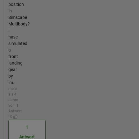
position
in
Simscape
Multibody?
I
have
simulated
a
front
landing
gear
by
im...
mehr
als 4
Jahre
vor | 1
Antwort
| 0
1
Antwort