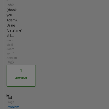
table
(thank
you
Adam).
Using
"datetime"
stil...
mehr
als 5
Jahre
vor | 1
Antwort
| 0
1
Antwort
Frage
Problem