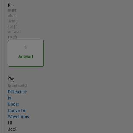
p...
mehr
als 4
Jahre
vor | 1
Antwort
| 0
1
Antwort
Beantwortet
Difference
in
Boost
Converter
Waveforms
Hi
Joel,