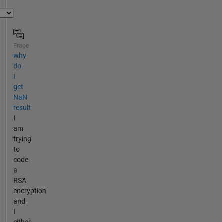
Frage
why
do
I
get
NaN
result
I
am
trying
to
code
a
RSA
encryption
and
I