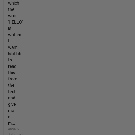
which
the
word
'HELLO'
is
written.
I
want
Matlab
to
read
this
from
the
text
and
give
me
a
m...
etwa 6
Jahre vor