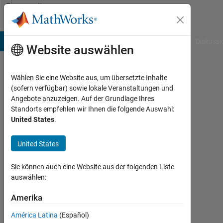
Weiter zum Inhalt
Community
Profile
B Answers
File Exchange
Cody
AI Chat Playground
Diskussi
Website auswählen
Wählen Sie eine Website aus, um übersetzte Inhalte
Nazli
(sofern verfügbar) sowie lokale Veranstaltungen und
Angebote anzuzeigen. Auf der Grundlage Ihres
Demir
Standorts empfehlen wir Ihnen die folgende Auswahl:
United States
.
Last
seen:
etwa
United States
6
Jahre
Sie können auch eine Website aus der folgenden Liste
vor
auswählen:
|
Aktiv
Amerika
seit
América Latina
(Español)
2020