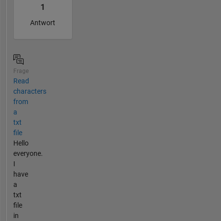
1
Antwort
Frage
Read
characters
from
a
txt
file
Hello
everyone.
I
have
a
txt
file
in