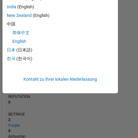
BEITRÄGE
India
(English)
L
1
New Zealand
(English)
中国
简体中文
0
01/21
09/21
05/22
01/23
09/23
05/24
01/25
09/25
05/26
02/21
11/21
08/22
05/23
02/24
11/24
08/25
05/20
04/21
03/22
02/23
L
01/24
12/24
11/25
English
ZEITACHSE
日本
(日本語)
한국
(한국어)
RANG
275.337
Kontakt zu Ihrer lokalen Niederlassung
of
302.025
REPUTATION
0
BEITRÄGE
2
Fragen
0
Antworten