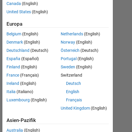
Canada
(English)
Followers:
United States
(English)
0
Europa
Following:
0
Belgium
(English)
Netherlands
(English)
Denmark
(English)
Norway
(English)
Follow
Deutschland
(Deutsch)
Österreich
(Deutsch)
España
(Español)
Portugal
(English)
Finland
(English)
Sweden
(English)
Dashboard
France
(Français)
Switzerland
Ireland
(English)
Deutsch
Statistik
Italia
(Italiano)
English
Luxembourg
(English)
Français
MATLAB Answers
United Kingdom
(English)
-2
-1
3
2
Asien-Pazifik
Australia
(English)