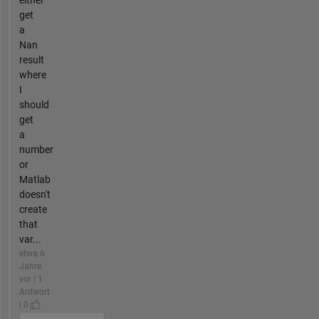
either
get
a
Nan
result
where
I
should
get
a
number
or
Matlab
doesn't
create
that
var...
etwa 6
Jahre
vor | 1
Antwort
| 0