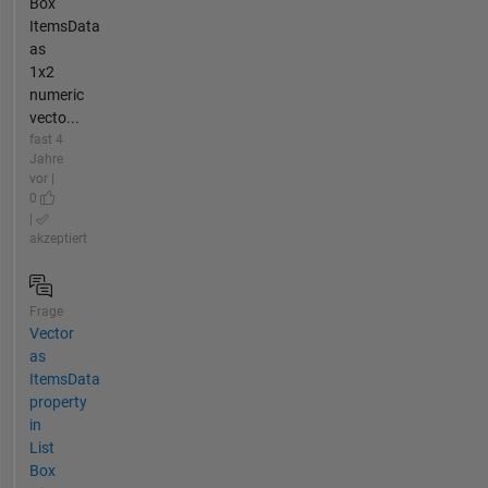
Box
ItemsData
as
1x2
numeric
vecto...
fast 4
Jahre
vor |
0
|
akzeptiert
Frage
Vector
as
ItemsData
property
in
List
Box