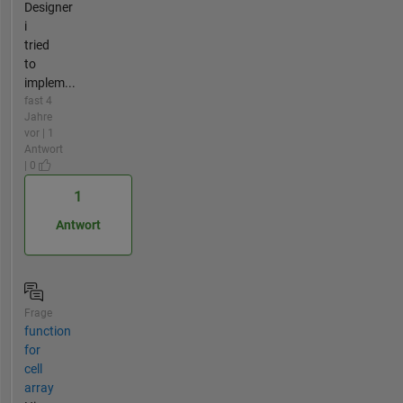
Designer
i
tried
to
implem...
fast 4
Jahre
vor | 1
Antwort
| 0
1
Antwort
Frage
function
for
cell
array