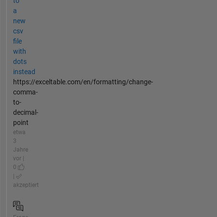
to
a
new
csv
file
with
dots
instead
https://exceltable.com/en/formatting/change-
comma-
to-
decimal-
point
etwa
3
Jahre
vor |
0
|
akzeptiert