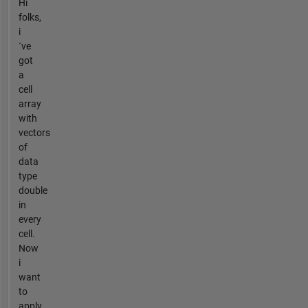
Hi
folks,
i
´ve
got
a
cell
array
with
vectors
of
data
type
double
in
every
cell.
Now
i
want
to
apply