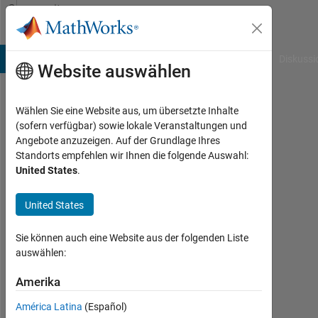
Weiter zum Inhalt
Community
Profile
B Answers
File Exchange
Cody
AI Chat Playground
Diskussi
Website auswählen
Wählen Sie eine Website aus, um übersetzte Inhalte
Oskar
(sofern verfügbar) sowie lokale Veranstaltungen und
Angebote anzuzeigen. Auf der Grundlage Ihres
Kilgus
Standorts empfehlen wir Ihnen die folgende Auswahl:
United States
.
Last
seen:
fast 3
United States
Jahre
vor
Sie können auch eine Website aus der folgenden Liste
|
auswählen:
Aktiv
seit
Amerika
2022
América Latina
(Español)