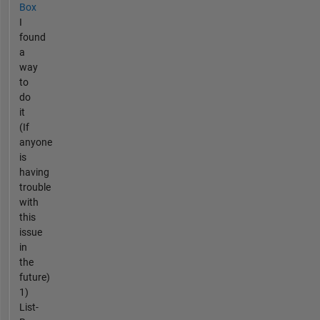
Box
I
found
a
way
to
do
it
(If
anyone
is
having
trouble
with
this
issue
in
the
future)
1)
List-