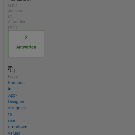
fast 4
Jahre vor
| 2
Antworten
| 0
2
Antworten
Frage
Function
in
App-
Designer
struggles
to
read
dropdown
values