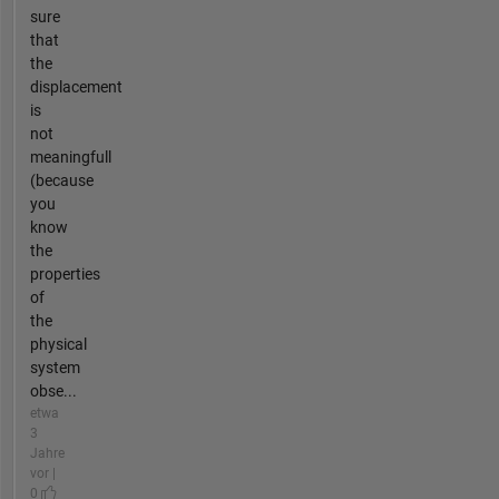
sure
that
the
displacement
is
not
meaningfull
(because
you
know
the
properties
of
the
physical
system
obse...
etwa
3
Jahre
vor |
0