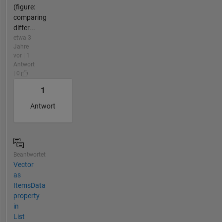
(figure:
comparing
differ...
etwa 3
Jahre
vor | 1
Antwort
| 0
1
Antwort
Beantwortet
Vector
as
ItemsData
property
in
List