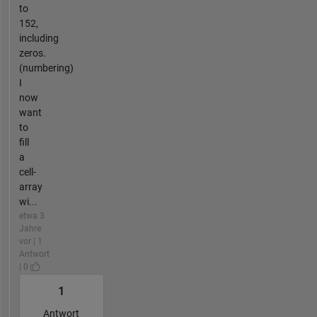
to
152,
including
zeros.
(numbering)
I
now
want
to
fill
a
cell-
array
wi...
etwa 3
Jahre
vor | 1
Antwort
| 0
1
Antwort