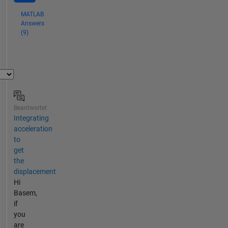
MATLAB
Answers
(9)
Beantwortet
Integrating
acceleration
to
get
the
displacement
Hi
Basem,
if
you
are