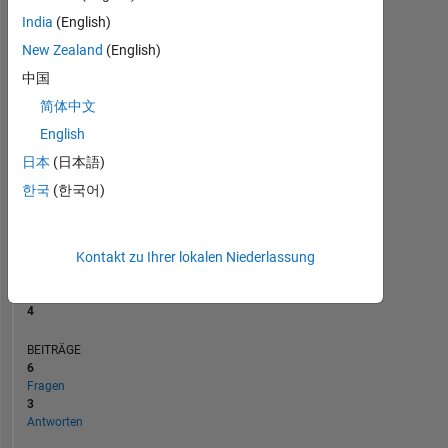
BEITRÄGE
L
2
India
(English)
1
New Zealand
(English)
中国
0
简体中文
12/22
06/23
12/23
06/24
12/24
06/25
06/26
06/22
01/23
08/23
03/24
L
10/24
05/25
12/25
07/26
ZEITACHSE
English
日本
(日本語)
한국
(한국어)
RANG
10.156
of
302.031
Kontakt zu Ihrer lokalen Niederlassung
REPUTATION
4
BEITRÄGE
6
Fragen
3
Antworten