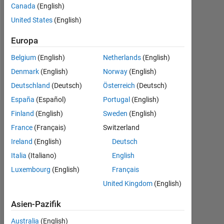
Followers:
Canada
(English)
0
United States
(English)
Following:
Europa
0
Belgium
(English)
Netherlands
(English)
Denmark
(English)
Norway
(English)
Follow
Deutschland
(Deutsch)
Österreich
(Deutsch)
España
(Español)
Portugal
(English)
Finland
(English)
Sweden
(English)
Dashboard
France
(Français)
Switzerland
Statistik
Ireland
(English)
Deutsch
Italia
(Italiano)
English
MATLAB Answers
Luxembourg
(English)
Français
-2
-1
5
4
United Kingdom
(English)
Asien-Pazifik
3
Australia
(English)