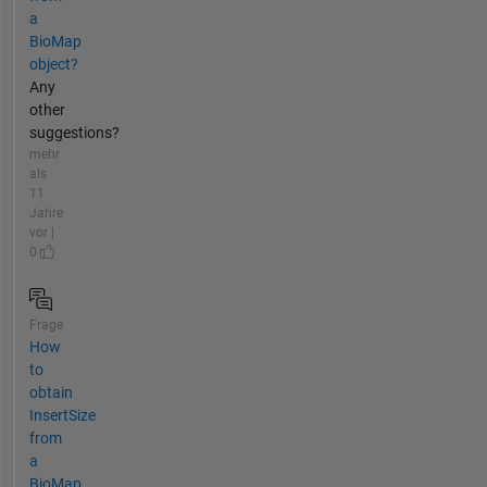
a
BioMap
object?
Any
other
suggestions?
mehr
als
11
Jahre
vor |
0
Frage
How
to
obtain
InsertSize
from
a
BioMap