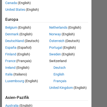
Canada
(English)
Followers:
United States
(English)
0
Europa
Following:
Belgium
(English)
Netherlands
(English)
0
Denmark
(English)
Norway
(English)
Deutschland
(Deutsch)
Österreich
(Deutsch)
Follow
España
(Español)
Portugal
(English)
Nachricht
Finland
(English)
Sweden
(English)
France
(Français)
Switzerland
Ireland
(English)
Deutsch
Dashboard
Italia
(Italiano)
English
Luxembourg
(English)
Français
Statistik
United Kingdom
(English)
Cody
MATLAB Answers
All
Asien-Pazifik
120
100
-20
-10
-40
80
Australia
(English)