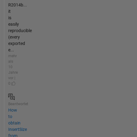
R2014b...
it
is
easily
reproducible
(every
exported
e...
mehr
als
10
Jahre
vor |
0
Beantwortet
How
to
obtain
InsertSize
from