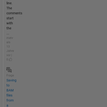
line.
The
comments
start
with
the
...
mehr
als
13
Jahre
vor |
0
Frage
Saving
to
BAM
files
from
a