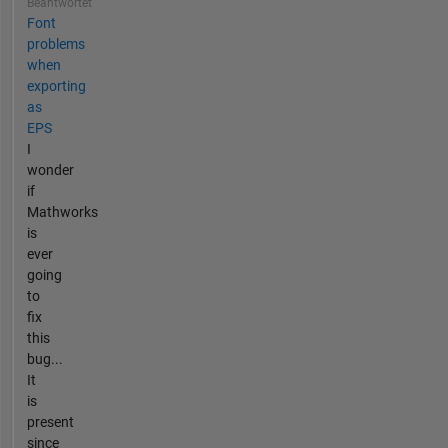
Beantwortet
Font
problems
when
exporting
as
EPS
I
wonder
if
Mathworks
is
ever
going
to
fix
this
bug...
It
is
present
since