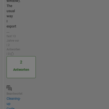
window).
The
usual
way
I
export
...
fast 13
Jahre vor
| 2
Antworten
| 0
2
Antworten
Beantwortet
Cleaning-
up
Code