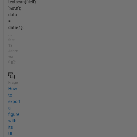
textscan(fileID,
'%s\n');
data
=
data{1};
...
fast
13
Jahre
vor |
0
Frage
How
to
export
a
figure
with
its
UI