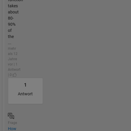
takes
about
80-
90%
of
the
...
mehr
als 12
Jahre
vor | 1
Antwort
| 0
1
Antwort
Frage
How