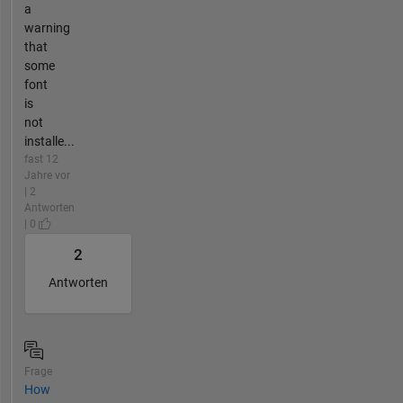
a
warning
that
some
font
is
not
installe...
fast 12
Jahre vor
| 2
Antworten
| 0
2
Antworten
Frage
How