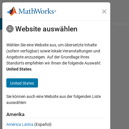
Weiter zum Inhalt
Community
Profile
B Answers
File Exchange
Cody
AI Chat Playground
Diskussi
Website auswählen
Wählen Sie eine Website aus, um übersetzte Inhalte
Razvan
(sofern verfügbar) sowie lokale Veranstaltungen und
Angebote anzuzeigen. Auf der Grundlage Ihres
Rutgers
Standorts empfehlen wir Ihnen die folgende Auswahl:
The
United States
.
State
University
United States
of
New
Sie können auch eine Website aus der folgenden Liste
auswählen:
Jersey
Amerika
Aktiv
seit
América Latina
(Español)
2011