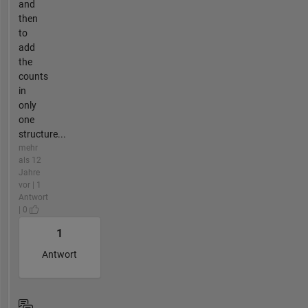
and
then
to
add
the
counts
in
only
one
structure...
mehr
als 12
Jahre
vor | 1
Antwort
| 0
1
Antwort