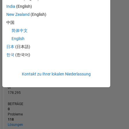
70
India
(English)
60
New Zealand
(English)
50
BEITRÄGE
100
40
中国
30
简体中文
20
English
10
0
日本
(日本語)
11/12
06/14
01/16
08/17
03/19
10/20
05/22
12/23
07/25
02/13
12/14
10/16
08/18
06/20
04/22
02/24
12/25
04/11
06/13
08/15
10/17
L
12/19
02/22
04/24
06/26
한국
(한국어)
ZEITACHSE
Kontakt zu Ihrer lokalen Niederlassung
RANG
3.086
of
178.295
BEITRÄGE
0
Probleme
118
Lösungen