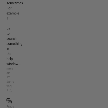
sometimes...
For
example
if
I
try
to
search
something
in
the
help
window...
mehr
als
12
Jahre
vor |
1
Frage