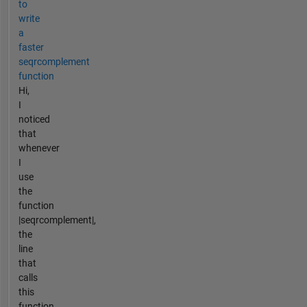
to
write
a
faster
seqrcomplement
function
Hi,
I
noticed
that
whenever
I
use
the
function
|seqrcomplement|,
the
line
that
calls
this
function