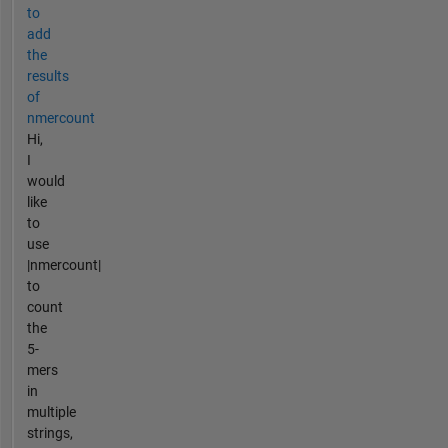
to
add
the
results
of
nmercount
Hi,
I
would
like
to
use
|nmercount|
to
count
the
5-
mers
in
multiple
strings,