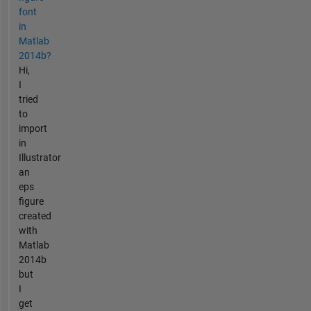
font
in
Matlab
2014b?
Hi,
I
tried
to
import
in
Illustrator
an
eps
figure
created
with
Matlab
2014b
but
I
get