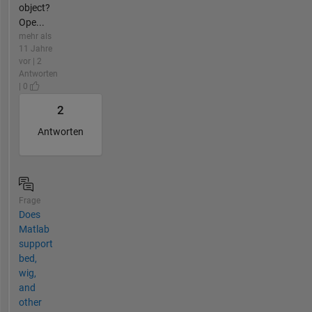
object?
Ope...
mehr als
11 Jahre
vor | 2
Antworten
| 0
2
Antworten
Frage
Does
Matlab
support
bed,
wig,
and
other