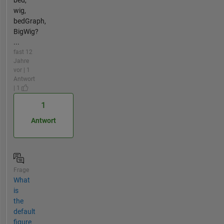
wig,
bedGraph,
BigWig?
...
fast 12
Jahre
vor | 1
Antwort
| 1
1
Antwort
Frage
What
is
the
default
figure