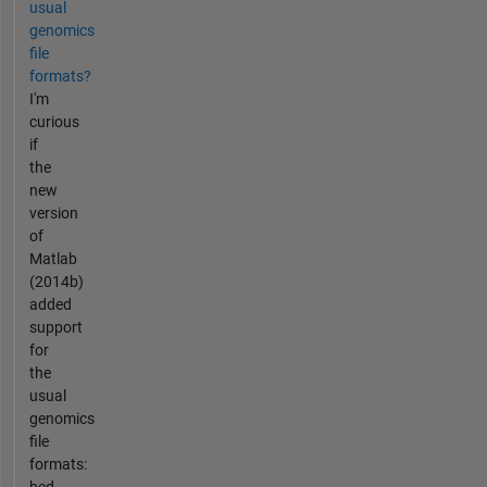
usual
genomics
file
formats?
I'm
curious
if
the
new
version
of
Matlab
(2014b)
added
support
for
the
usual
genomics
file
formats:
bed,