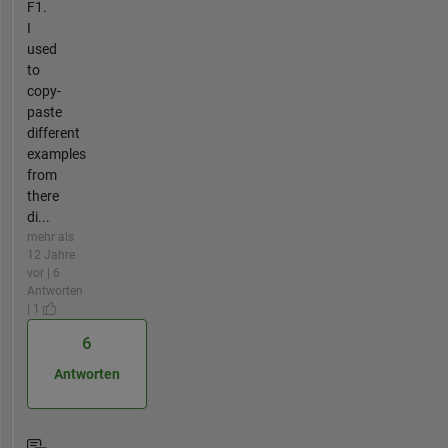
F1.
I
used
to
copy-
paste
different
examples
from
there
di...
mehr als
12 Jahre
vor | 6
Antworten
| 1
6
Antworten