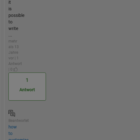
it
is
possible
to
write
...
mehr
als 13
Jahre
vor | 1
Antwort
| 0
1
Antwort
Beantwortet
how
to
customize