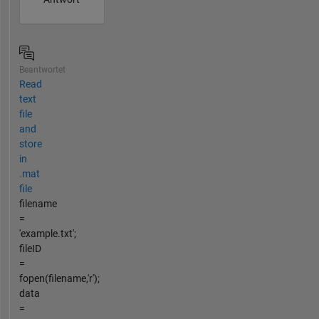
Beantwortet
Read
text
file
and
store
in
.mat
file
filename
=
'example.txt';
fileID
=
fopen(filename,'r');
data
=