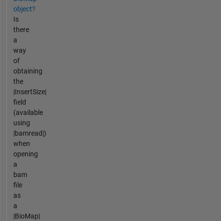
object?
Is
there
a
way
of
obtaining
the
|InsertSize|
field
(available
using
|bamread|)
when
opening
a
bam
file
as
a
|BioMap|