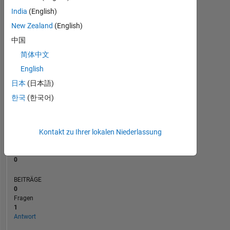
BEITRÄGE
L
1
India
(English)
New Zealand
(English)
中国
0
简体中文
10/23
02/24
10/24
02/25
10/25
02/26
11/23
04/24
09/24
07/25
05/26
06/23
12/23
06/24
12/24
L
06/25
12/25
06/26
ZEITACHSE
English
日本
(日本語)
한국
(한국어)
RANG
187.602
of
302.031
Kontakt zu Ihrer lokalen Niederlassung
REPUTATION
0
BEITRÄGE
0
Fragen
1
Antwort