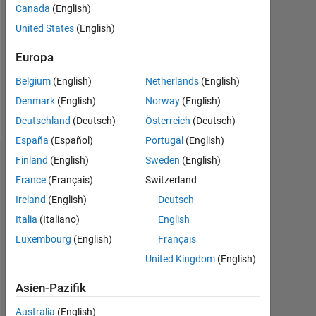
Followers:
Canada
(English)
0
United States
(English)
Following:
Europa
0
Belgium
(English)
Netherlands
(English)
Denmark
(English)
Norway
(English)
Follow
Deutschland
(Deutsch)
Österreich
(Deutsch)
España
(Español)
Portugal
(English)
Finland
(English)
Sweden
(English)
Dashboard
France
(Français)
Switzerland
Statistik
Ireland
(English)
Deutsch
Italia
(Italiano)
English
MATLAB Answers
Luxembourg
(English)
Français
-2
-1
3
2
United Kingdom
(English)
Asien-Pazifik
Australia
(English)