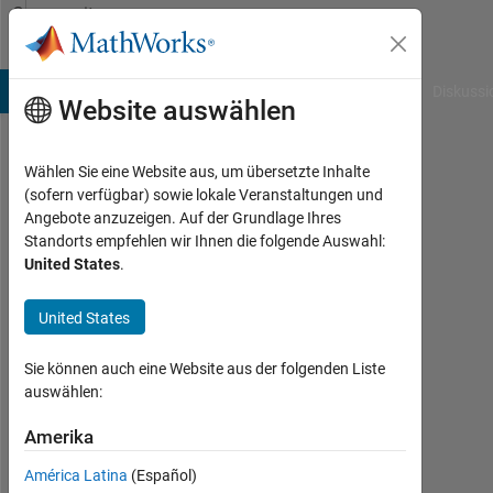
Weiter zum Inhalt
Community
Profile
B Answers
File Exchange
Cody
AI Chat Playground
Diskussi
Website auswählen
Wählen Sie eine Website aus, um übersetzte Inhalte
Michael
(sofern verfügbar) sowie lokale Veranstaltungen und
Angebote anzuzeigen. Auf der Grundlage Ihres
Tumabcao
Standorts empfehlen wir Ihnen die folgende Auswahl:
United States
.
Last
seen:
11
United States
Monate
vor
Sie können auch eine Website aus der folgenden Liste
|
auswählen:
Aktiv
seit
Amerika
2023
América Latina
(Español)