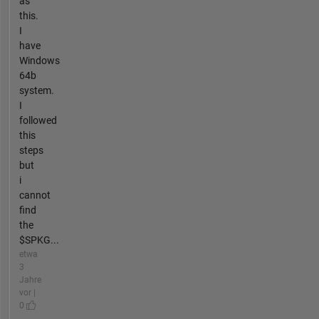
as
this.
I
have
Windows
64b
system.
I
followed
this
steps
but
i
cannot
find
the
$SPKG...
etwa
3
Jahre
vor |
0