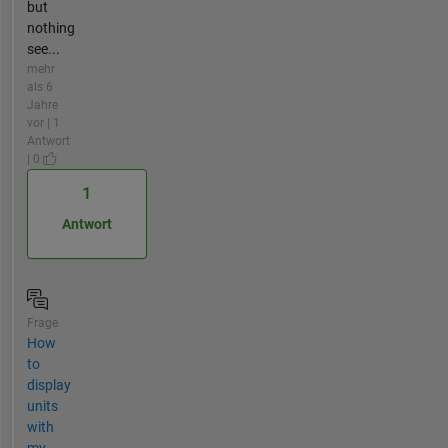
but
nothing
see...
mehr
als 6
Jahre
vor | 1
Antwort
| 0
1
Antwort
Frage
How
to
display
units
with