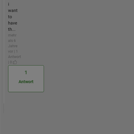
i
want
to
have
th...
mehr
als 6
Jahre
vor | 1
Antwort
| 0
1
Antwort