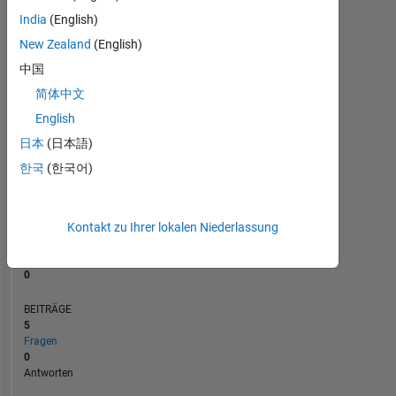
BEITRÄGE
L
2
India
(English)
1
New Zealand
(English)
中国
0
简体中文
11/20
07/21
03/22
11/22
07/23
03/24
11/24
07/25
03/26
01/21
11/21
09/22
05/24
03/25
01/26
03/20
02/21
01/22
12/22
L
11/23
10/24
09/25
08/26
ZEITACHSE
English
日本
(日本語)
한국
(한국어)
RANG
269.731
of
302.034
Kontakt zu Ihrer lokalen Niederlassung
REPUTATION
0
BEITRÄGE
5
Fragen
0
Antworten