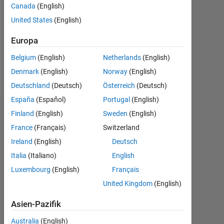
Followers:
Canada
(English)
0
United States
(English)
Following:
Europa
0
Belgium
(English)
Netherlands
(English)
Denmark
(English)
Norway
(English)
Follow
Deutschland
(Deutsch)
Österreich
(Deutsch)
España
(Español)
Portugal
(English)
Finland
(English)
Sweden
(English)
Dashboard
France
(Français)
Switzerland
Statistik
Ireland
(English)
Deutsch
Italia
(Italiano)
English
MATLAB Answers
Luxembourg
(English)
Français
-2
-1
5
4
United Kingdom
(English)
Asien-Pazifik
3
Australia
(English)