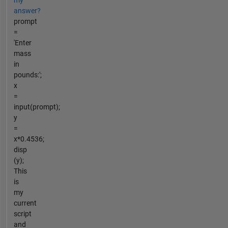
my
answer?
prompt
=
'Enter
mass
in
pounds:';
x
=
input(prompt);
y
=
x*0.4536;
disp
(y);
This
is
my
current
script
and