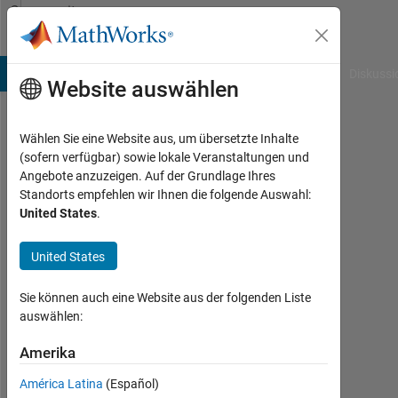
Weiter zum Inhalt
Community
Profile
B Answers
File Exchange
Cody
AI Chat Playground
Diskussi
Website auswählen
Wählen Sie eine Website aus, um übersetzte Inhalte
Holden
(sofern verfügbar) sowie lokale Veranstaltungen und
Angebote anzuzeigen. Auf der Grundlage Ihres
Earl
Standorts empfehlen wir Ihnen die folgende Auswahl:
United States
.
Last
seen:
fast 2
United States
Jahre
vor
Sie können auch eine Website aus der folgenden Liste
|
auswählen:
Aktiv
seit
Amerika
2020
América Latina
(Español)