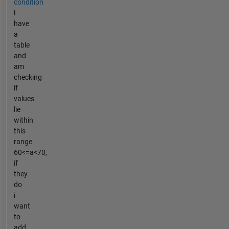
condition
i
have
a
table
and
am
checking
if
values
lie
within
this
range
60<=a<70,
if
they
do
i
want
to
add