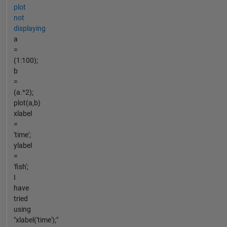
plot
not
displaying
a
=
(1:100);
b
=
(a.^2);
plot(a,b)
xlabel
=
'time';
ylabel
=
'fish';
I
have
tried
using
"xlabel('time');"