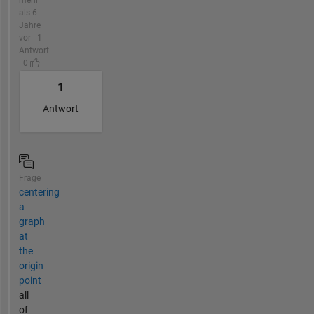
mehr
als 6
Jahre
vor | 1
Antwort
| 0
1
Antwort
Frage
centering
a
graph
at
the
origin
point
all
of