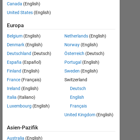
Canada
(English)
Followers:
United States
(English)
1
Europa
Following:
0
Belgium
(English)
Netherlands
(English)
Denmark
(English)
Norway
(English)
Follow
Deutschland
(Deutsch)
Österreich
(Deutsch)
España
(Español)
Portugal
(English)
Nachricht
Finland
(English)
Sweden
(English)
http://mouse.vision
France
(Français)
Switzerland
Ireland
(English)
Deutsch
Italia
(Italiano)
English
Abzeichen
Luxembourg
(English)
Français
Rob
United Kingdom
(English)
Campbell's
Abzeichen
Asien-Pazifik
MATLAB
Australia
(English)