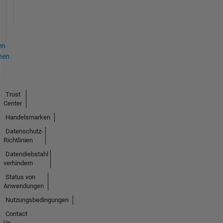
en
hen
Trust
Center
Handelsmarken
Datenschutz-
Richtlinien
Datendiebstahl
verhindern
Status von
Anwendungen
Nutzungsbedingungen
Contact
Us