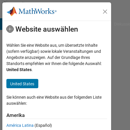
Weiter zum Inhalt
Community
Profile
B Answers
File Exchange
Cody
AI Chat Playground
Diskussi
Website auswählen
Wählen Sie eine Website aus, um übersetzte Inhalte
Rob
(sofern verfügbar) sowie lokale Veranstaltungen und
Angebote anzuzeigen. Auf der Grundlage Ihres
Campbell
Standorts empfehlen wir Ihnen die folgende Auswahl:
United States
.
Last
seen:
etwa
United States
ein
Monat
Sie können auch eine Website aus der folgenden Liste
vor
auswählen:
|
Aktiv
Amerika
seit
América Latina
(Español)
2010