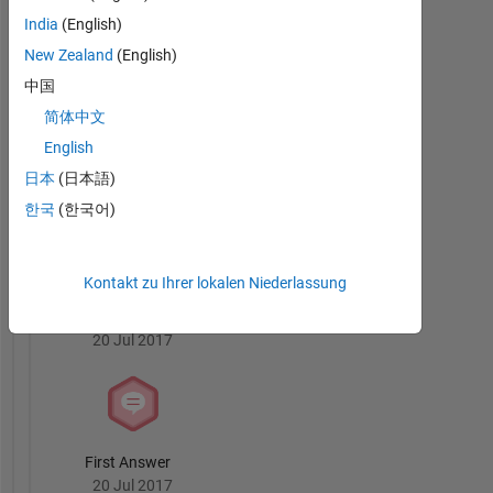
Answers
Alle
India
(English)
Abzeichen
New Zealand
(English)
中国
简体中文
English
Knowledgeable Level 2
日本
(日本語)
01 Aug 2017
한국
(한국어)
Kontakt zu Ihrer lokalen Niederlassung
Revival Level 1
20 Jul 2017
First Answer
20 Jul 2017