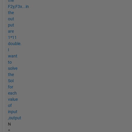
the
F2y,F3x...in
the
out
put
are
1*11
double.
I
want
to
solve
the
Sol
for
each
value
of
input
,output
N
=