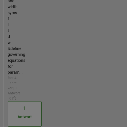
and
width
syms
f
l
t
d
w
%define
governing
equations
for
param...
fast 4
Jahre
vor | 1
Antwort
| 0
1
Antwort