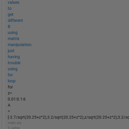
values
to
get
different
B
using
matrix
manipulation.
just
having
trouble
using
for
loop
for
z=
0.01:0.1:6
A
=
[-2.7/sqrt(20.25+z^2),3.2/sqrt(20.25+z^2),z/sqrt(20.25+z^2);3.2/sqr
mehr als
3 Jahre