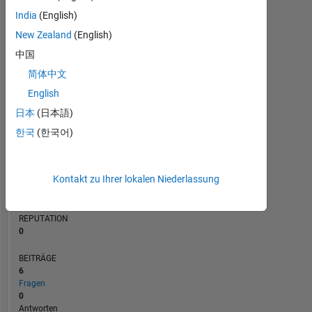
BEITRÄGE
India
(English)
L
2
New Zealand
(English)
1
中国
简体中文
0
02/23
07/23
12/23
05/24
10/24
03/25
01/26
06/26
03/23
09/23
03/24
09/24
09/25
09/22
04/23
11/23
06/24
L
01/25
08/25
03/26
English
ZEITACHSE
日本
(日本語)
한국
(한국어)
RANG
174.406
Kontakt zu Ihrer lokalen Niederlassung
of
302.025
REPUTATION
0
BEITRÄGE
6
Fragen
0
Antworten