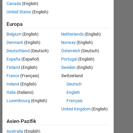
Canada
(English)
Followers:
United States
(English)
0
Europa
Following:
0
Belgium
(English)
Netherlands
(English)
Denmark
(English)
Norway
(English)
Follow
Deutschland
(Deutsch)
Österreich
(Deutsch)
España
(Español)
Portugal
(English)
Finland
(English)
Sweden
(English)
Dashboard
France
(Français)
Switzerland
Ireland
(English)
Deutsch
Statistik
Italia
(Italiano)
English
Luxembourg
(English)
Français
MATLAB Answers
United Kingdom
(English)
-2
-1
5
4
Asien-Pazifik
3
Australia
(English)