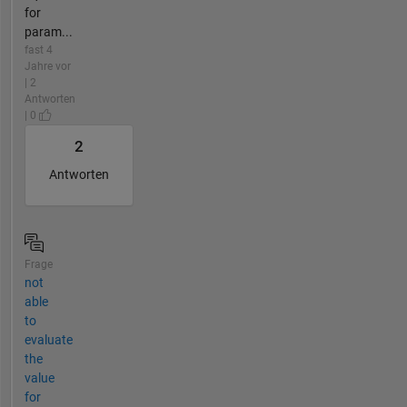
for
param...
fast 4
Jahre vor
| 2
Antworten
| 0
2
Antworten
Frage
not
able
to
evaluate
the
value
for