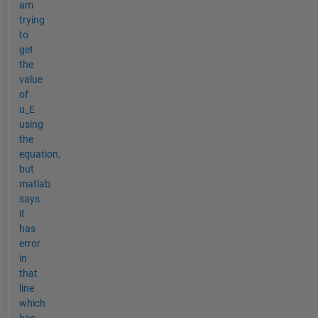
am
trying
to
get
the
value
of
u_E
using
the
equation,
but
matlab
says
it
has
error
in
that
line
which
has