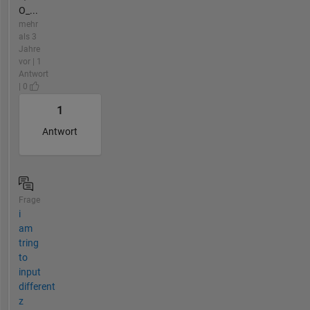
O_...
mehr
als 3
Jahre
vor | 1
Antwort
| 0
1
Antwort
Frage
i
am
tring
to
input
different
z