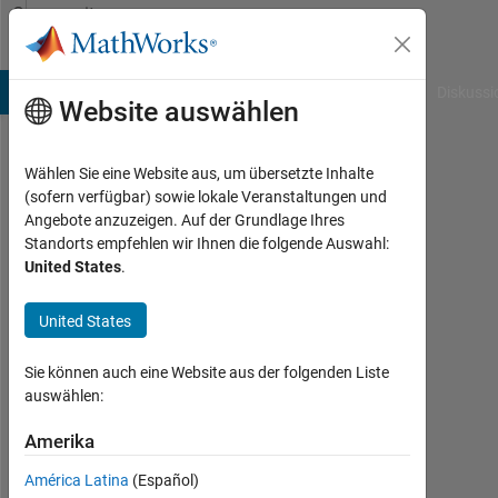
Weiter zum Inhalt
Community
Profile
B Answers
File Exchange
Cody
AI Chat Playground
Diskussi
Website auswählen
Wählen Sie eine Website aus, um übersetzte Inhalte
kaixi
(sofern verfügbar) sowie lokale Veranstaltungen und
Angebote anzuzeigen. Auf der Grundlage Ihres
gu
Standorts empfehlen wir Ihnen die folgende Auswahl:
United States
.
Last
seen:
mehr
United States
als 3
Jahre
Sie können auch eine Website aus der folgenden Liste
vor
auswählen:
|
Aktiv
Amerika
seit
América Latina
(Español)
2022