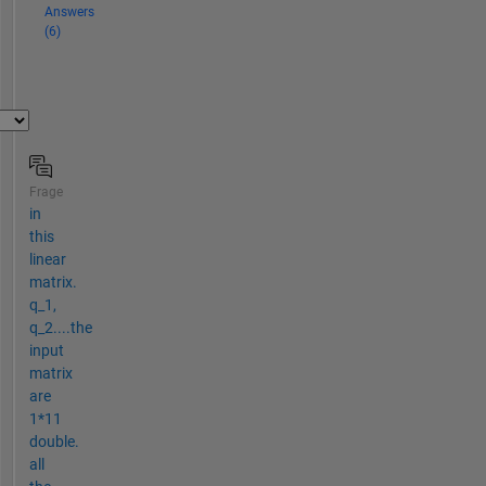
Answers
(6)
Frage
in
this
linear
matrix.
q_1,
q_2....the
input
matrix
are
1*11
double.
all