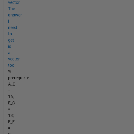
vector.
The
answer
i
need
to
get
is
a
vector
too.
%
prerequizte
A_E
=
16;
E_C
=
13;
F_E
=