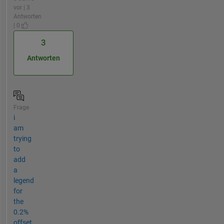
vor | 3
Antworten
| 0
3
Antworten
Frage
i
am
trying
to
add
a
legend
for
the
0.2%
offset