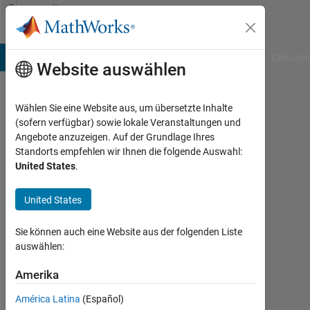
Weiter zum Inhalt
Community
Profile
B Answers
File Exchange
Cody
AI Chat Playground
Diskussi
Website auswählen
Wählen Sie eine Website aus, um übersetzte Inhalte
Sonja
(sofern verfügbar) sowie lokale Veranstaltungen und
Angebote anzuzeigen. Auf der Grundlage Ihres
Cortes
Standorts empfehlen wir Ihnen die folgende Auswahl:
United States
.
Last
seen:
mehr
United States
als 6
Jahre
Sie können auch eine Website aus der folgenden Liste
vor
auswählen:
|
Aktiv
Amerika
seit
América Latina
(Español)
2020