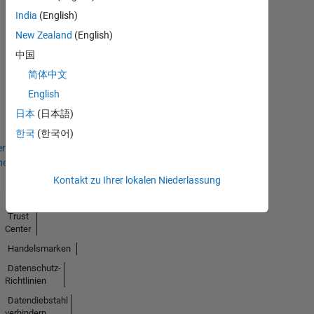
India
(English)
New Zealand
(English)
中国
No
简体中文
English
Badges
日本
(日本語)
Earned
한국
(한국어)
en
hen
Kontakt zu Ihrer lokalen Niederlassung
Trust
Center
Handelsmarken
Datenschutz-
Richtlinien
Datendiebstahl
verhindern