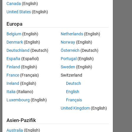
Canada
(English)
Followers:
United States
(English)
0
Europa
Following:
0
Belgium
(English)
Netherlands
(English)
Denmark
(English)
Norway
(English)
Follow
Deutschland
(Deutsch)
Österreich
(Deutsch)
España
(Español)
Portugal
(English)
Finland
(English)
Sweden
(English)
Abzeichen
France
(Français)
Switzerland
Ireland
(English)
Deutsch
Italia
(Italiano)
English
Luxembourg
(English)
Français
United Kingdom
(English)
Asien-Pazifik
Australia
(English)