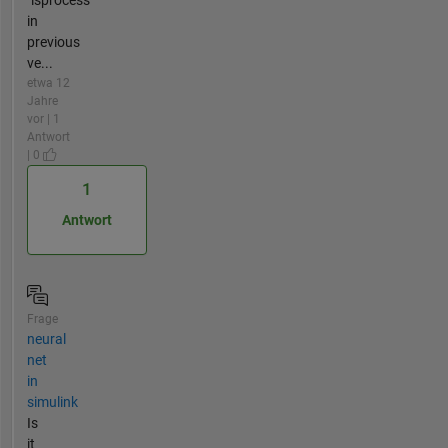
"isprocess"
in
previous
ve...
etwa 12
Jahre
vor | 1
Antwort
| 0
1
Antwort
Frage
neural
net
in
simulink
Is
it