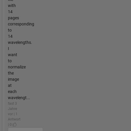
with
14
pages
corresponding
to
14
wavelengths.
I
want
to
normalize
the
image
at
each
wavelengt...
fast 3
Jahre
vor | 1
Antwort
| 0