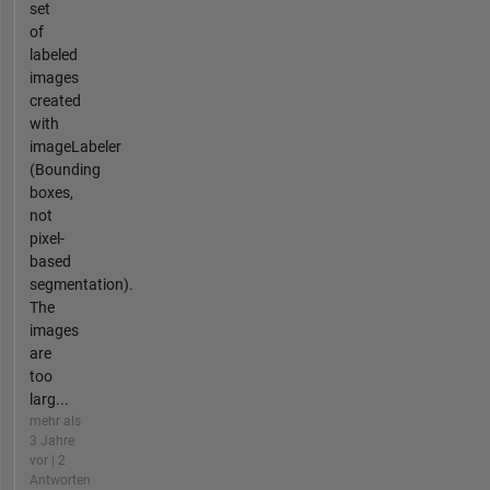
set
of
labeled
images
created
with
imageLabeler
(Bounding
boxes,
not
pixel-
based
segmentation).
The
images
are
too
larg...
mehr als
3 Jahre
vor | 2
Antworten