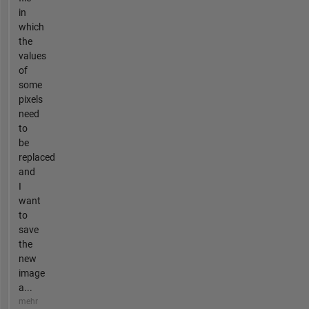
in
which
the
values
of
some
pixels
need
to
be
replaced
and
I
want
to
save
the
new
image
a...
mehr