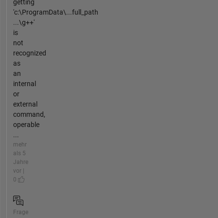
getting
'c:\ProgramData\...full_path
...\g++'
is
not
recognized
as
an
internal
or
external
command,
operable
...
mehr
als 5
Jahre
vor |
0
Frage