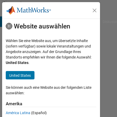
Weiter zum Inhalt
Community
Profile
B Answers
File Exchange
Cody
AI Chat Playground
Diskussi
Website auswählen
Wählen Sie eine Website aus, um übersetzte Inhalte
Raphael
(sofern verfügbar) sowie lokale Veranstaltungen und
Angebote anzuzeigen. Auf der Grundlage Ihres
Last
Standorts empfehlen wir Ihnen die folgende Auswahl:
seen:
United States
.
etwa
ein
United States
Jahr
vor
|
Sie können auch eine Website aus der folgenden Liste
Aktiv
auswählen:
seit
2011
Amerika
América Latina
(Español)
Followers: