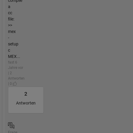
compile
a
cc
file:
>>
mex
-
setup
c
MEX...
fast 6
Jahre vor
| 2
Antworten
| 0
2
Antworten
Frage