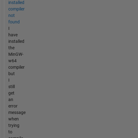
installed
compiler
not
found
I
have
installed
the
MinGW-
w64
compiler
but
I
still
get
an
error
message
when
trying
to