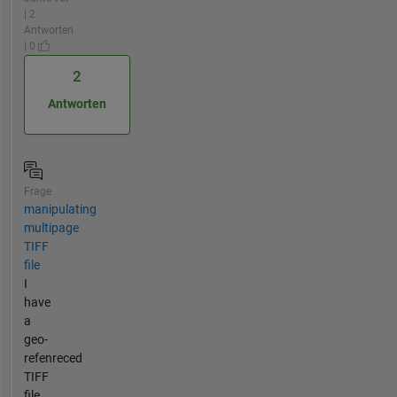
| 2
Antworten
| 0
2
Antworten
Frage
manipulating
multipage
TIFF
file
I
have
a
geo-
refenreced
TIFF
file