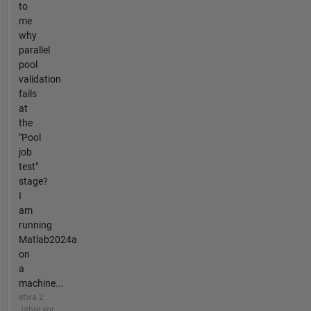
to
me
why
parallel
pool
validation
fails
at
the
"Pool
job
test"
stage?
I
am
running
Matlab2024a
on
a
machine...
etwa 2
Jahre vor