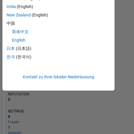
BEITRÄGE
India
(English)
L
New Zealand
(English)
1
中国
简体中文
0
02/13
09/14
04/16
11/17
06/19
01/21
08/22
03/24
10/25
05/13
03/15
01/17
11/18
09/20
07/22
05/24
03/26
07/11
08/13
09/15
10/17
L
11/19
12/21
01/24
02/26
English
ZEITACHSE
日本
(日本語)
한국
(한국어)
RANG
42.032
Kontakt zu Ihrer lokalen Niederlassung
of
302.031
REPUTATION
0
BEITRÄGE
8
Fragen
1
Antwort