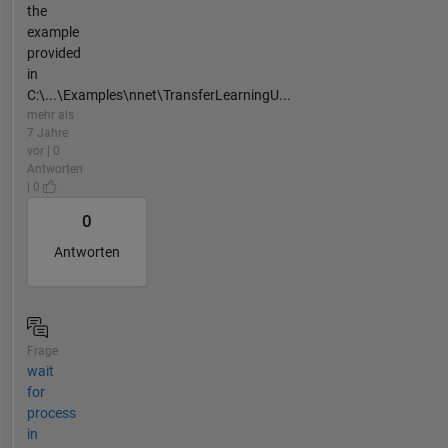
the
example
provided
in
C:\...\Examples\nnet\TransferLearningU...
mehr als
7 Jahre
vor | 0
Antworten
| 0
0
Antworten
Frage
wait
for
process
in