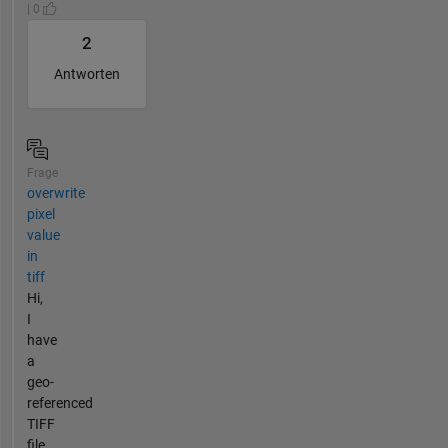
| 0
2
Antworten
Frage
overwrite
pixel
value
in
tiff
Hi,
I
have
a
geo-
referenced
TIFF
file