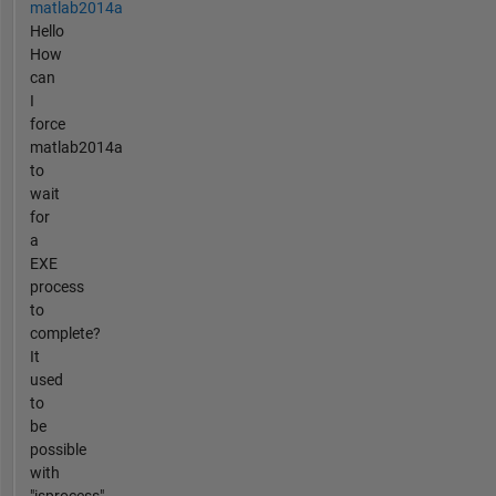
matlab2014a
Hello
How
can
I
force
matlab2014a
to
wait
for
a
EXE
process
to
complete?
It
used
to
be
possible
with