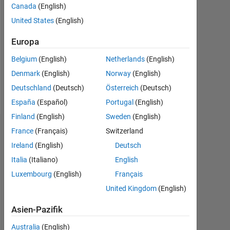
0
Canada
(English)
United States
(English)
Following:
0
Europa
Belgium
(English)
Netherlands
(English)
Follow
Denmark
(English)
Norway
(English)
Nachricht
Deutschland
(Deutsch)
Österreich
(Deutsch)
España
(Español)
Portugal
(English)
Finland
(English)
Sweden
(English)
France
(Français)
Switzerland
Dashboard
Ireland
(English)
Deutsch
Statistik
Italia
(Italiano)
English
Luxembourg
(English)
Français
MATLAB Answers
United Kingdom
(English)
-2
-1
4
3
Asien-Pazifik
Australia
(English)
2