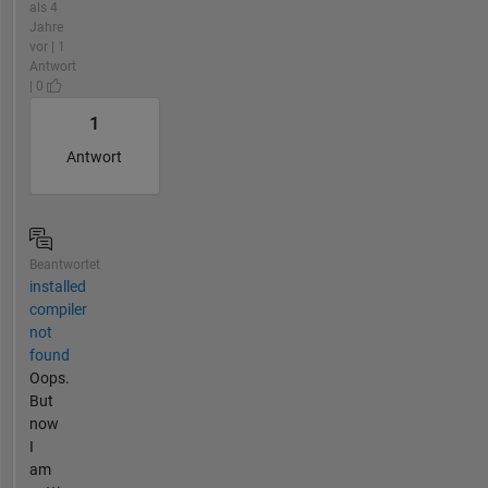
als 4
Jahre
vor | 1
Antwort
| 0
1
Antwort
Beantwortet
installed
compiler
not
found
Oops.
But
now
I
am