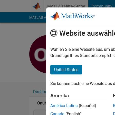
Weiter zum Inhalt
MATLAB Hilfe-Center
Community
MATLAB Answers
File Exchange
Cody
AI Cha
Website auswähl
Onurcan 
Last seen: fast 5 Jah
Wählen Sie eine Website aus, um üb
Followers:
0
Followi
Grundlage Ihres Standorts empfehle
Follow
United States
Sie können auch eine Website aus d
Dashboard
Abzeichen
Empfehlungen
Amerika
Onurcan BAL's Abzeichen
América Latina
(Español)
Canada
(English)