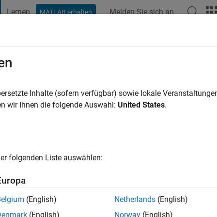
Lernen
Melden Sie sich an
MATLAB erhalten
t Playground
Diskussionen
Wettbewerbe
Blogs
Veröffentlic
en
BAL
re vor
|
Aktiv seit 2021
ersetzte Inhalte (sofern verfügbar) sowie lokale Veranstaltung
ng:
0
n wir Ihnen die folgende Auswahl:
United States
.
er folgenden Liste auswählen:
Europa
Belgium
(English)
Netherlands
(English)
Denmark
(English)
Norway
(English)