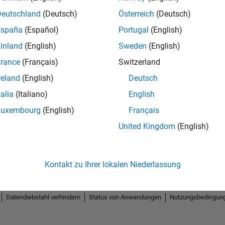
Deutschland
(Deutsch)
Österreich
(Deutsch)
España
(Español)
Portugal
(English)
inland
(English)
Sweden
(English)
rance
(Français)
Switzerland
reland
(English)
Deutsch
talia
(Italiano)
English
Luxembourg
(English)
Français
United Kingdom
(English)
Kontakt zu Ihrer lokalen Niederlassung
Datendiebstahl verhindern
Status von Anwendungen
Nutzungsbedingun