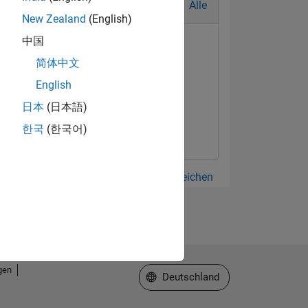
Alle
New Zealand
(English)
中国
简体中文
English
日本
(日本語)
한국
(한국어)
Alle anzeigen Abzeichen
gen
Website auswählen
Deutschland