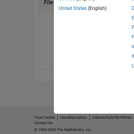
File Exchange Abzeichen
United States
(English)
F
F
First Review
I
06 May 2021
I
Trust Center
Handelsmarken
Datenschutz-Richtlinien
Contact Us
© 1994-2026 The MathWorks, Inc.