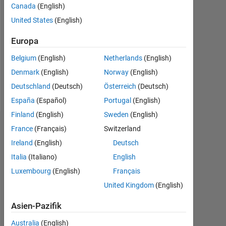
Canada
(English)
Followers:
United States
(English)
0
Europa
Following:
0
Belgium
(English)
Netherlands
(English)
Denmark
(English)
Norway
(English)
Follow
Deutschland
(Deutsch)
Österreich
(Deutsch)
España
(Español)
Portugal
(English)
Finland
(English)
Sweden
(English)
Dashboard
France
(Français)
Switzerland
Ireland
(English)
Deutsch
Statistik
Italia
(Italiano)
English
Luxembourg
(English)
Français
MATLAB Answers
United Kingdom
(English)
-2
-1
4
3
Asien-Pazifik
Australia
(English)
2