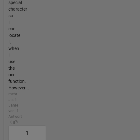
special
character
so
I
can
locate
it
when
I
use
the
ocr
function.
However...
mehr
als 5
Jahre
vor | 1
Antwort
| 0
1