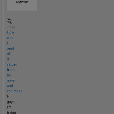
Antwort
Frage
How
can
I
read
all
0
values
from
all
rows
and
columns?
Hi
guys,
I'm
trying