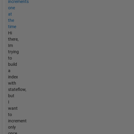
increments
one
at
the
time
Hi
there,
Im
trying
to
build
a
index
with
stateflow,
but
I
want
to
increment
only
once