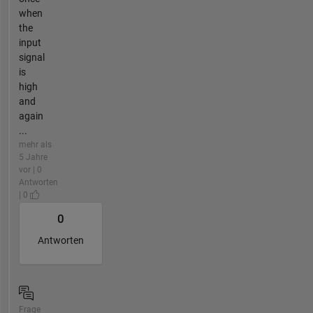
when
the
input
signal
is
high
and
again
...
mehr als
5 Jahre
vor | 0
Antworten
| 0
0
Antworten
Frage