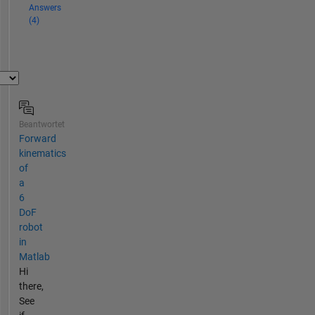
Answers
(4)
Beantwortet
Forward
kinematics
of
a
6
DoF
robot
in
Matlab
Hi
there,
See