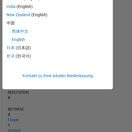
BEITRÄGE
India
(English)
L
New Zealand
(English)
1
中国
简体中文
0
07/21
02/22
09/22
04/23
11/23
06/24
01/25
08/25
03/26
08/21
04/22
12/22
08/23
12/24
04/26
12/20
10/21
08/22
06/23
L
04/24
02/25
12/25
English
ZEITACHSE
日本
(日本語)
한국
(한국어)
RANG
291.527
Kontakt zu Ihrer lokalen Niederlassung
of
302.025
REPUTATION
0
BEITRÄGE
3
Fragen
1
Antwort