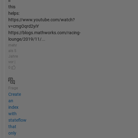
if
this
helps:
https://www.youtube.com/watch?
v=cmgOqrd2yiY
https://blogs.mathworks.com/racing-
lounge/2019/11/...
mehr
als 5
Jahre
vor |
0
Frage
Create
an
index
with
stateflow
that
only