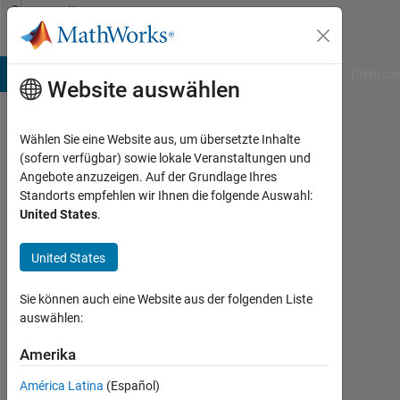
Weiter zum Inhalt
Community
Profile
B Answers
File Exchange
Cody
AI Chat Playground
Diskussi
Website auswählen
Wählen Sie eine Website aus, um übersetzte Inhalte
Pedro
(sofern verfügbar) sowie lokale Veranstaltungen und
Angebote anzuzeigen. Auf der Grundlage Ihres
Marques
Standorts empfehlen wir Ihnen die folgende Auswahl:
United States
.
Last
seen:
mehr
United States
als 3
Jahre
Sie können auch eine Website aus der folgenden Liste
vor
auswählen:
|
Aktiv
Amerika
seit
América Latina
(Español)
2020