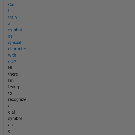
Can
I
train
a
symbol
as
special
character
with
ocr?
Hi
there,
I'm
trying
to
recognize
a
dial
symbol
as
a