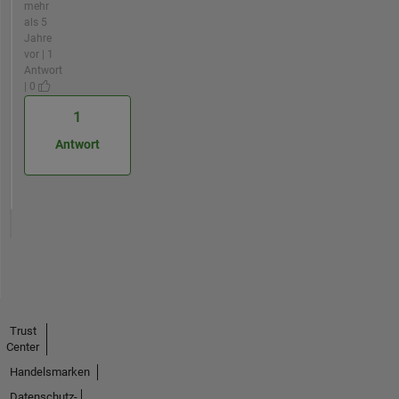
mehr
als 5
Jahre
vor | 1
Antwort
| 0
1
Antwort
Trust
Center
Handelsmarken
Datenschutz-