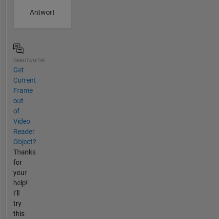
Antwort
Beantwortet
Get
Current
Frame
out
of
Video
Reader
Object?
Thanks
for
your
help!
I‘ll
try
this