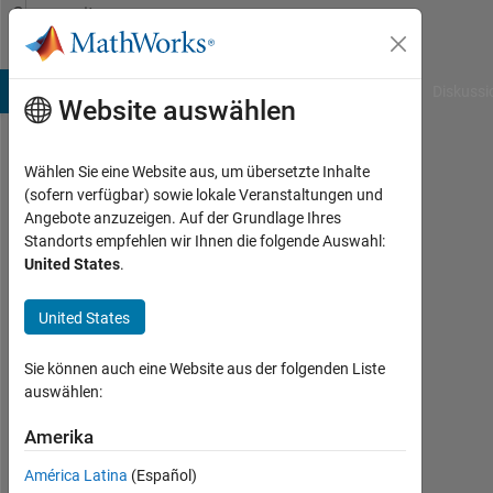
Weiter zum Inhalt
Community
Profile
B Answers
File Exchange
Cody
AI Chat Playground
Diskussi
Website auswählen
Wählen Sie eine Website aus, um übersetzte Inhalte
Alicia
(sofern verfügbar) sowie lokale Veranstaltungen und
Angebote anzuzeigen. Auf der Grundlage Ihres
Wüst
Standorts empfehlen wir Ihnen die folgende Auswahl:
United States
.
Last
seen:
mehr
United States
als 3
Jahre
Sie können auch eine Website aus der folgenden Liste
vor
auswählen:
|
Aktiv
Amerika
seit
América Latina
(Español)
2021