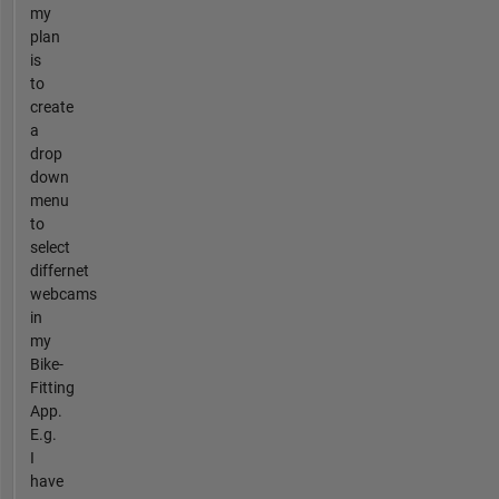
my
plan
is
to
create
a
drop
down
menu
to
select
differnet
webcams
in
my
Bike-
Fitting
App.
E.g.
I
have