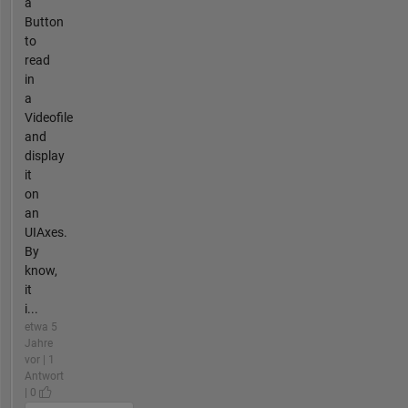
a
Button
to
read
in
a
Videofile
and
display
it
on
an
UIAxes.
By
know,
it
i...
etwa 5
Jahre
vor | 1
Antwort
| 0