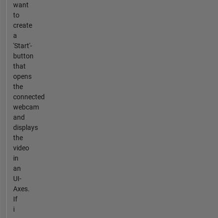
want
to
create
a
'Start'-
button
that
opens
the
connected
webcam
and
displays
the
video
in
an
UI-
Axes.
If
i