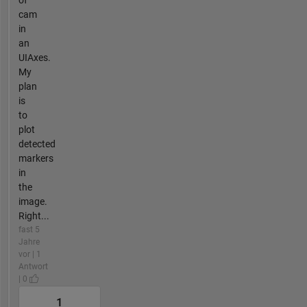
of
cam
in
an
UIAxes.
My
plan
is
to
plot
detected
markers
in
the
image.
Right...
fast 5
Jahre
vor | 1
Antwort
| 0
1