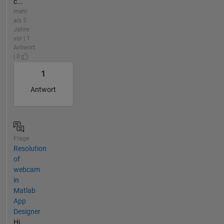
c...
mehr
als 5
Jahre
vor | 1
Antwort
| 0
1
Antwort
Frage
Resolution
of
webcam
in
Matlab
App
Designer
Hi