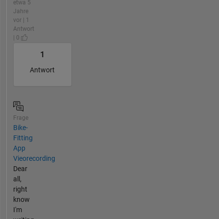
etwa 5
Jahre
vor | 1
Antwort
| 0
1
Antwort
Frage
Bike-
Fitting
App
Vieorecording
Dear
all,
right
know
I'm