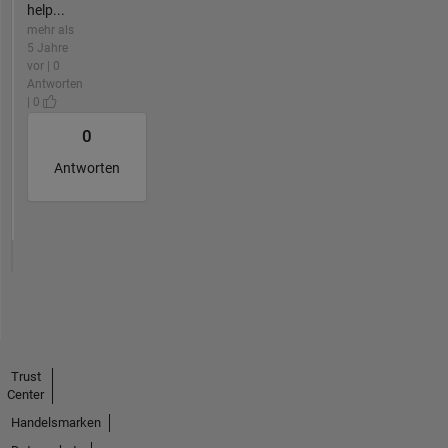
help...
mehr als
5 Jahre
vor | 0
Antworten
| 0
0
Antworten
Trust
Center
Handelsmarken