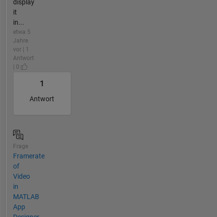
display
it
in...
etwa 5
Jahre
vor | 1
Antwort
| 0
1
Antwort
Frage
Framerate
of
Video
in
MATLAB
App