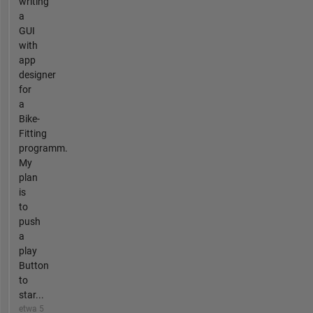
writing
a
GUI
with
app
designer
for
a
Bike-
Fitting
programm.
My
plan
is
to
push
a
play
Button
to
star...
etwa 5