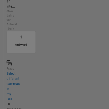
an
inte...
etwa 5
Jahre
vor | 1
Antwort
| 0
1
Antwort
Frage
Select
different
cameras
in
my
GUI
Hi