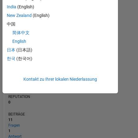
BEITRÄGE
India
(English)
L
3
New Zealand
(English)
2
中国
1
简体中文
0
12/21
07/22
02/23
09/23
04/24
11/24
06/25
01/26
01/22
09/22
05/23
01/24
09/24
05/25
05/21
02/22
11/22
08/23
L
05/24
02/25
11/25
08/26
English
ZEITACHSE
日本
(日本語)
한국
(한국어)
RANG
301.222
Kontakt zu Ihrer lokalen Niederlassung
of
302.034
REPUTATION
0
BEITRÄGE
11
Fragen
1
Antwort