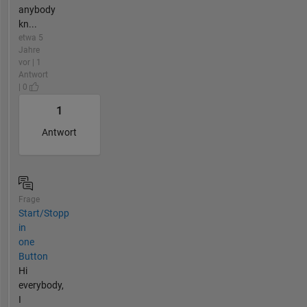
anybody
kn...
etwa 5
Jahre
vor | 1
Antwort
| 0
1
Antwort
Frage
Start/Stopp
in
one
Button
Hi
everybody,
I