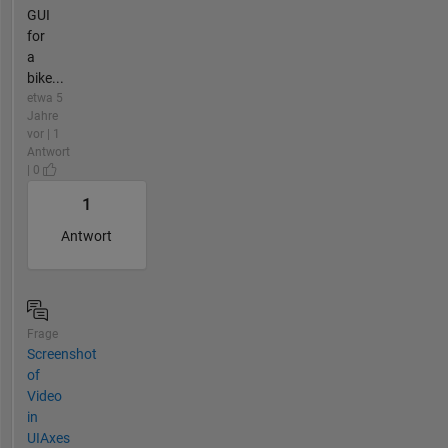
GUI
for
a
bike...
etwa 5
Jahre
vor | 1
Antwort
| 0
1
Antwort
Frage
Screenshot
of
Video
in
UIAxes