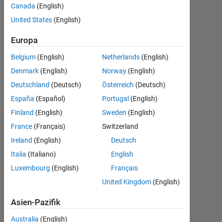
Canada
(English)
Followers:
United States
(English)
0
Europa
Following:
0
Belgium
(English)
Netherlands
(English)
Denmark
(English)
Norway
(English)
Follow
Deutschland
(Deutsch)
Österreich
(Deutsch)
España
(Español)
Portugal
(English)
Finland
(English)
Sweden
(English)
Dashboard
France
(Français)
Switzerland
Ireland
(English)
Deutsch
Statistik
Italia
(Italiano)
English
Luxembourg
(English)
Français
MATLAB Answers
United Kingdom
(English)
-2
-1
7
6
Asien-Pazifik
5
Australia
(English)
4