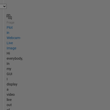
Frage
Plot
in
Webcam-
Live
Image
Hi
everybody,
In
my
GUI
I
display
a
video
live
out