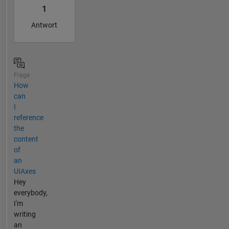
1
Antwort
Frage
How
can
I
reference
the
content
of
an
UIAxes
Hey
everybody,
I'm
writing
an