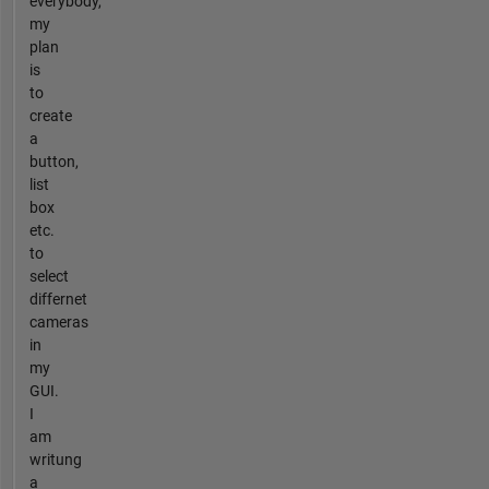
everybody,
my
plan
is
to
create
a
button,
list
box
etc.
to
select
differnet
cameras
in
my
GUI.
I
am
writung
a