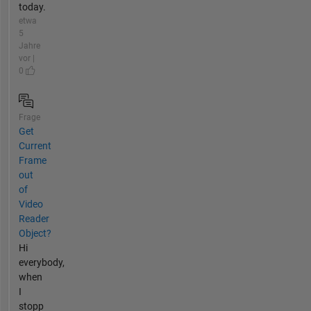
today.
etwa
5
Jahre
vor |
0
Frage
Get
Current
Frame
out
of
Video
Reader
Object?
Hi
everybody,
when
I
stopp