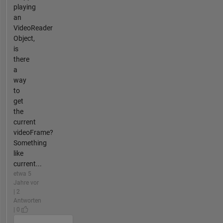
playing
an
VideoReader
Object,
is
there
a
way
to
get
the
current
videoFrame?
Something
like
current...
etwa 5
Jahre vor
| 2
Antworten
| 0