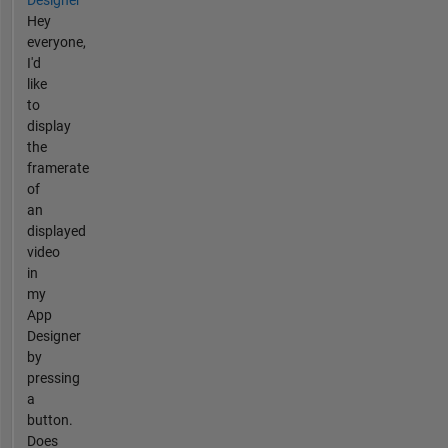
Designer
Hey
everyone,
I'd
like
to
display
the
framerate
of
an
displayed
video
in
my
App
Designer
by
pressing
a
button.
Does