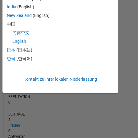
BEITRÄGE
India
(English)
L
1
New Zealand
(English)
中国
简体中文
0
12/20
08/21
04/22
12/22
08/23
04/24
12/24
08/25
04/26
01/21
10/21
07/22
04/23
01/24
10/24
07/25
04/20
03/21
02/22
01/23
L
12/23
11/24
10/25
English
ZEITACHSE
日本
(日本語)
한국
(한국어)
RANG
271.082
Kontakt zu Ihrer lokalen Niederlassung
of
302.031
REPUTATION
0
BEITRÄGE
2
Fragen
0
Antworten