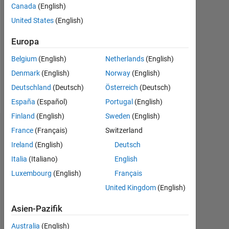
Canada
(English)
Followers:
United States
(English)
0
Europa
Following:
0
Belgium
(English)
Netherlands
(English)
Denmark
(English)
Norway
(English)
Follow
Deutschland
(Deutsch)
Österreich
(Deutsch)
España
(Español)
Portugal
(English)
Finland
(English)
Sweden
(English)
Dashboard
France
(Français)
Switzerland
Ireland
(English)
Deutsch
Statistik
Italia
(Italiano)
English
Luxembourg
(English)
Français
MATLAB Answers
United Kingdom
(English)
-2
-1
3
2
Asien-Pazifik
Australia
(English)