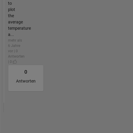
to
plot
the
average
temperature
a...
mehr als
6 Jahre
vor | 0
Antworten
| 0
0
Antworten