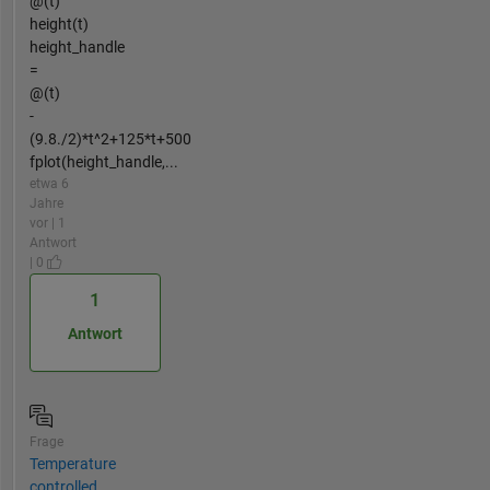
@(t)
height(t)
height_handle
=
@(t)
-
(9.8./2)*t^2+125*t+500
fplot(height_handle,...
etwa 6
Jahre
vor | 1
Antwort
| 0
1
Antwort
Frage
Temperature
controlled