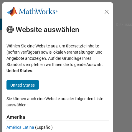
Weiter zum Inhalt
Community
Profile
B Answers
File Exchange
Cody
AI Chat Playground
Diskussi
Website auswählen
Wählen Sie eine Website aus, um übersetzte Inhalte
davood
(sofern verfügbar) sowie lokale Veranstaltungen und
Angebote anzuzeigen. Auf der Grundlage Ihres
Ostadalipoor
Standorts empfehlen wir Ihnen die folgende Auswahl:
United States
.
Last
seen:
etwa
United States
6
Jahre
Sie können auch eine Website aus der folgenden Liste
vor
auswählen:
|
Aktiv
Amerika
seit
América Latina
(Español)
2020