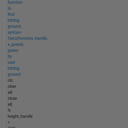
function
to
find
hitting
ground,
syntax>
fzero(function_handle,
x_guess)
guess
by
user
hitting
ground
clc;
clear
all;
close
all;
%
height_handle
=