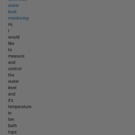
water
level
monitoring
Hi,
I
would
like
to
measure
and
control
the
water
level
and
it’s
temperature
in
ten
bath
tops