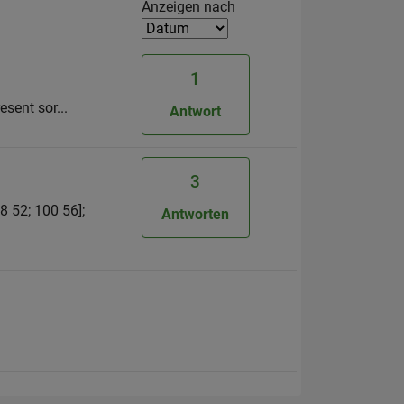
Filter2
Anzeigen nach
1
esent sor...
Antwort
3
8 52; 100 56];
Antworten