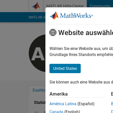
Weiter zum Inhalt
MATLAB Hilfe-Center
Community
MATLAB Answers
File Exchange
Cody
AI Cha
Website auswähl
Arif Widia
Last seen: fast 6 Jah
Wählen Sie eine Website aus, um üb
Followers:
0
Followi
Grundlage Ihres Standorts empfehle
Follow
United States
Sie können auch eine Website aus d
Dashboard
Abzeichen
Empfehlungen
Amerika
Statistik
América Latina
(Español)
Canada
(English)
MATLAB Answers
Cody
All