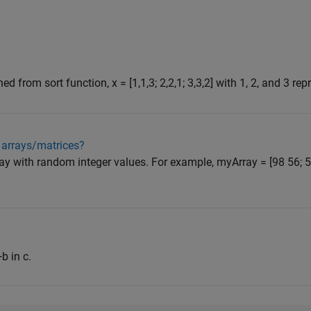
ed from sort function, x = [1,1,3; 2,2,1; 3,3,2] with 1, 2, and 3 repr
n arrays/matrices?
rray with random integer values. For example, myArray = [98 56; 5
b in c.