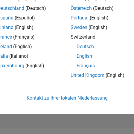
269.886
of 302.028
Deutschland
(Deutsch)
Österreich
(Deutsch)
España
(Español)
Portugal
(English)
REPUTATION
0
inland
(English)
Sweden
(English)
rance
(Français)
Switzerland
BEITRÄGE
2
Fragen
reland
(English)
Deutsch
0
Antworten
talia
(Italiano)
English
ANTWORTZUS
Luxembourg
(English)
Français
100.0%
9/22
03/23
L
09/23
03/24
09/24
03/25
09/25
03/26
United Kingdom
(English)
ZEITACHSE
ERHALTENE
STIMMEN
0
Kontakt zu Ihrer lokalen Niederlassung