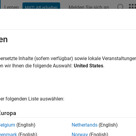
Lernen
Melden Sie sich an
MATLAB erhalten
t Playground
Diskussionen
Wettbewerbe
Blogs
Veröffentlic
en
nto
re vor
|
Aktiv seit 2019
ersetzte Inhalte (sofern verfügbar) sowie lokale Veranstaltung
ng:
0
n wir Ihnen die folgende Auswahl:
United States
.
er folgenden Liste auswählen:
Europa
Belgium
(English)
Netherlands
(English)
RANG
Denmark
(English)
Norway
(English)