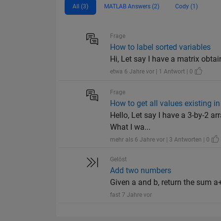
All (3)
MATLAB Answers (2)
Cody (1)
Frage
How to label sorted variables
Hi, Let say I have a matrix obtain
etwa 6 Jahre vor | 1 Antwort | 0
Frage
How to get all values existing i
Hello, Let say I have a 3-by-2 a
What I wa...
mehr als 6 Jahre vor | 3 Antworten | 0
Gelöst
Add two numbers
Given a and b, return the sum a+
fast 7 Jahre vor