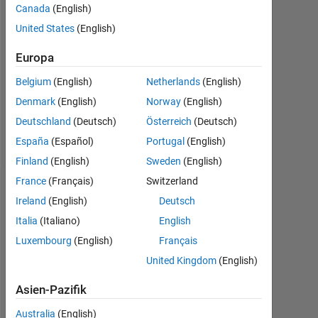
2020
Canada
(English)
United States
(English)
Followers:
0
Europa
Following:
Belgium
(English)
Netherlands
(English)
0
Denmark
(English)
Norway
(English)
Deutschland
(Deutsch)
Österreich
(Deutsch)
Follow
España
(Español)
Portugal
(English)
Finland
(English)
Sweden
(English)
France
(Français)
Switzerland
Dashboard
Ireland
(English)
Deutsch
Italia
(Italiano)
English
Statistik
Luxembourg
(English)
Français
MATLAB Answers
United Kingdom
(English)
-2
-1
3
2
Asien-Pazifik
Australia
(English)