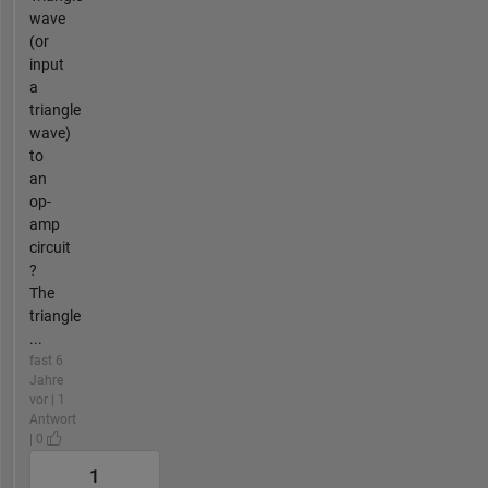
wave
(or
input
a
triangle
wave)
to
an
op-
amp
circuit
?
The
triangle
...
fast 6
Jahre
vor | 1
Antwort
| 0
1