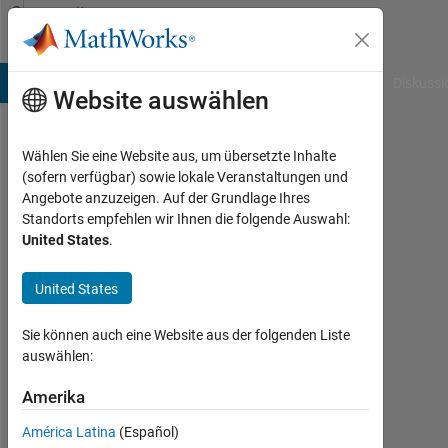
Weiter zum Inhalt
Community
Profile
B Answers
File Exchange
Cody
AI Chat Playground
Diskussi
Website auswählen
Wählen Sie eine Website aus, um übersetzte Inhalte
Hong
(sofern verfügbar) sowie lokale Veranstaltungen und
Angebote anzuzeigen. Auf der Grundlage Ihres
kit
Standorts empfehlen wir Ihnen die folgende Auswahl:
United States
.
Chong
Last
United States
seen:
fast 6
Sie können auch eine Website aus der folgenden Liste
Jahre
auswählen:
vor
|
Amerika
Aktiv
seit
América Latina
(Español)