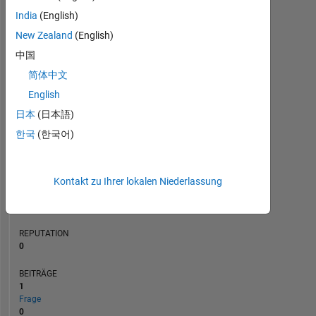
India
(English)
BEITRÄGE
L
1
New Zealand
(English)
中国
简体中文
0
English
04/21
12/21
08/22
04/23
08/24
04/25
12/25
08/26
05/21
02/22
11/22
08/23
05/24
02/25
11/25
08/20
06/21
04/22
02/23
L
12/23
10/24
08/25
06/26
日本
(日本語)
ZEITACHSE
한국
(한국어)
RANG
281.002
Kontakt zu Ihrer lokalen Niederlassung
of
302.034
REPUTATION
0
BEITRÄGE
1
Frage
0