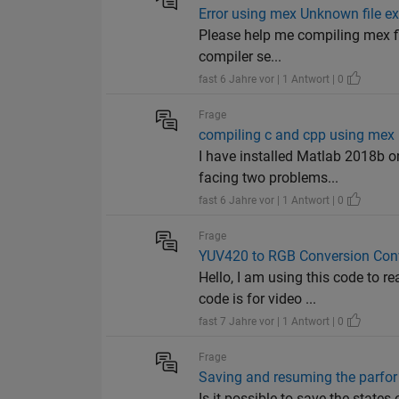
Error using mex Unknown file ex
Please help me compiling mex fi
compiler se...
fast 6 Jahre vor | 1 Antwort | 0
Frage
compiling c and cpp using mex
I have installed Matlab 2018b o
facing two problems...
fast 6 Jahre vor | 1 Antwort | 0
Frage
YUV420 to RGB Conversion Con
Hello, I am using this code to 
code is for video ...
fast 7 Jahre vor | 1 Antwort | 0
Frage
Saving and resuming the parfor
Is it possible to save the state