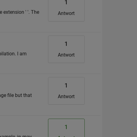
1
 extension ' '. The
Antwort
1
ilation. I am
Antwort
1
e file but that
Antwort
1
 example, in may