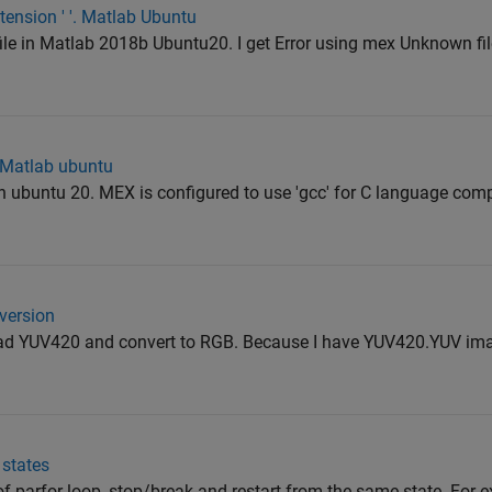
tension ' '. Matlab Ubuntu
le in Matlab 2018b Ubuntu20. I get Error using mex Unknown file
 Matlab ubuntu
n ubuntu 20. MEX is configured to use 'gcc' for C language comp
version
read YUV420 and convert to RGB. Because I have YUV420.YUV imag
 states
s of parfor loop, stop/break and restart from the same state. For