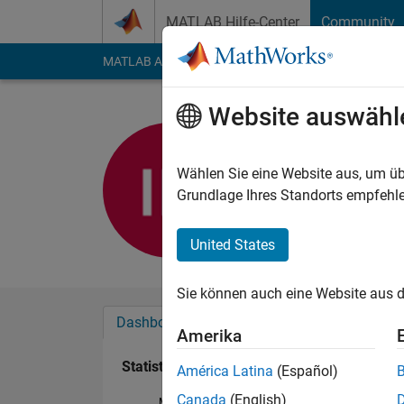
Weiter zum Inhalt
MATLAB Hilfe-Center
Community
MATLAB Answers
File Exchange
Cody
AI Cha
Website auswähl
Abdulllah
Last seen: 5 Monate 
Wählen Sie eine Website aus, um üb
Followers:
0
Followi
Grundlage Ihres Standorts empfehle
Follow
United States
Sie können auch eine Website aus d
Dashboard
Abzeichen
Empfehlungen
Amerika
Statistik
América Latina
(Español)
Canada
(English)
MATLAB Answers