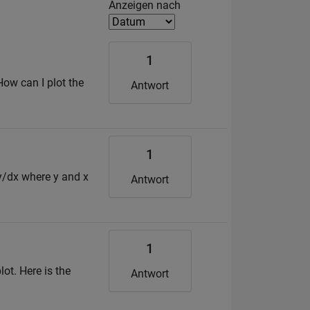
Filter2
Anzeigen nach
1
How can I plot the
Antwort
1
dy/dx where y and x
Antwort
1
lot. Here is the
Antwort