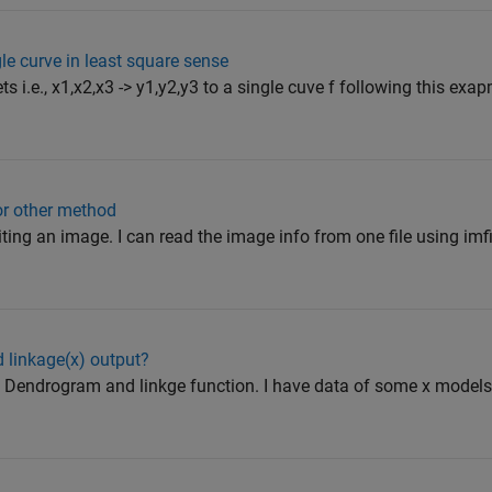
gle curve in least square sense
ets i.e., x1,x2,x3 -> y1,y2,y3 to a single cuve f following this exa
or other method
ing an image. I can read the image info from one file using imfi
 linkage(x) output?
g Dendrogram and linkge function. I have data of some x models