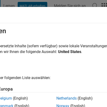
Lernen
Melden Sie sich an
MATLAB erhalten
t Playground
Diskussionen
Wettbewerbe
Blogs
Veröffentlic
en
vor
|
Aktiv seit 2019
ersetzte Inhalte (sofern verfügbar) sowie lokale Veranstaltung
ng:
0
n wir Ihnen die folgende Auswahl:
United States
.
er folgenden Liste auswählen:
Europa
Belgium
(English)
Netherlands
(English)
RANG
Denmark
(English)
Norway
(English)