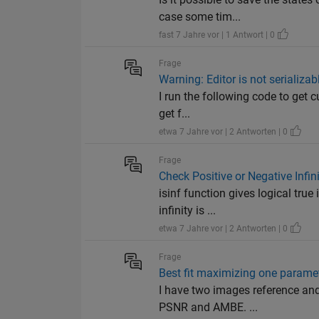
case some tim...
fast 7 Jahre vor | 1 Antwort | 0
Frage
Warning: Editor is not serializab
I run the following code to get c
get f...
etwa 7 Jahre vor | 2 Antworten | 0
Frage
Check Positive or Negative Infin
isinf function gives logical true
infinity is ...
etwa 7 Jahre vor | 2 Antworten | 0
Frage
Best fit maximizing one parame
I have two images reference and 
PSNR and AMBE. ...