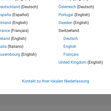
167.055
of 302.023
Deutschland
(Deutsch)
Österreich
(Deutsch)
España
(Español)
Portugal
(English)
REPUTATION
0
inland
(English)
Sweden
(English)
rance
(Français)
Switzerland
BEITRÄGE
17
Fragen
reland
(English)
Deutsch
0
Antworten
talia
(Italiano)
English
ANTWORTZUS
Luxembourg
(English)
Français
35.29%
07/22
L
02/23
09/23
04/24
11/24
06/25
01/26
08/26
United Kingdom
(English)
ZEITACHSE
ERHALTENE
STIMMEN
0
Kontakt zu Ihrer lokalen Niederlassung