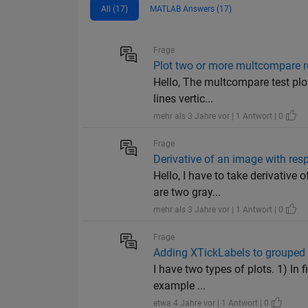
All (17)
MATLAB Answers (17)
Frage
Plot two or more multcompare res
Hello, The multcompare test plot
lines vertic...
mehr als 3 Jahre vor | 1 Antwort | 0
Frage
Derivative of an image with res
Hello, I have to take derivative
are two gray...
mehr als 3 Jahre vor | 1 Antwort | 0
Frage
Adding XTickLabels to grouped i
I have two types of plots. 1) In 
example ...
etwa 4 Jahre vor | 1 Antwort | 0