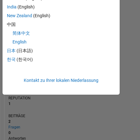
BEITRÄGE
India
(English)
L
New Zealand
(English)
1
中国
简体中文
0
02/21
10/21
06/22
02/23
06/24
02/25
10/25
06/26
03/21
12/21
09/22
06/23
03/24
12/24
09/25
06/20
04/21
02/22
12/22
10/23
L
08/24
06/25
04/26
English
ZEITACHSE
日本
(日本語)
한국
(한국어)
RANG
27.831
Kontakt zu Ihrer lokalen Niederlassung
of
302.025
REPUTATION
1
BEITRÄGE
2
Fragen
0
Antworten