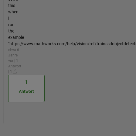
this
when
i
run
the
example
"https://www.mathworks.com/help/vision/ref/trainssdobjectdetecto
etwa 6
Jahre
vor | 1
Antwort
| 1
1
Antwort