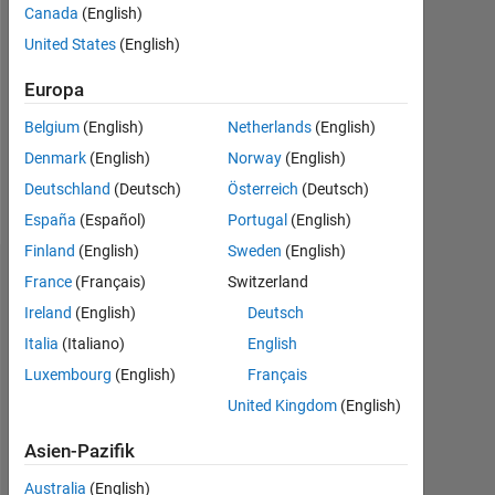
Canada
(English)
Followers:
United States
(English)
0
Europa
Following:
0
Belgium
(English)
Netherlands
(English)
Denmark
(English)
Norway
(English)
Follow
Deutschland
(Deutsch)
Österreich
(Deutsch)
España
(Español)
Portugal
(English)
Finland
(English)
Sweden
(English)
Dashboard
France
(Français)
Switzerland
Ireland
(English)
Deutsch
Statistik
Italia
(Italiano)
English
Luxembourg
(English)
Français
MATLAB Answers
United Kingdom
(English)
-2
-1
4
3
Asien-Pazifik
Australia
(English)
2