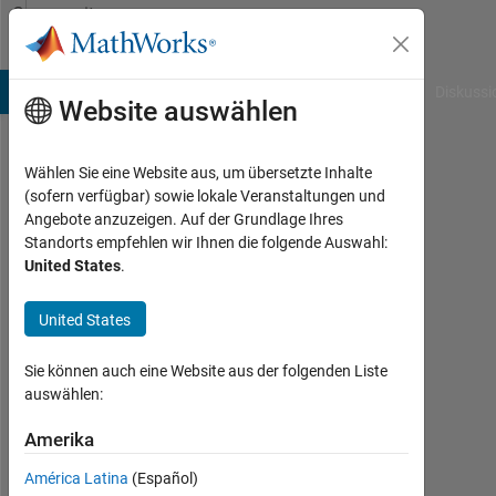
Weiter zum Inhalt
Community
Profile
B Answers
File Exchange
Cody
AI Chat Playground
Diskussi
Website auswählen
Wählen Sie eine Website aus, um übersetzte Inhalte
Huma
(sofern verfügbar) sowie lokale Veranstaltungen und
Angebote anzuzeigen. Auf der Grundlage Ihres
Hafeez
Standorts empfehlen wir Ihnen die folgende Auswahl:
United States
.
Last
seen:
etwa
United States
5
Jahre
Sie können auch eine Website aus der folgenden Liste
vor
auswählen:
|
Aktiv
Amerika
seit
América Latina
(Español)
2020