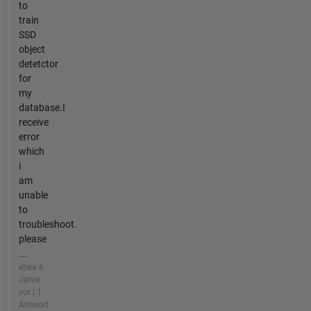
to
train
SSD
object
detetctor
for
my
database.I
receive
error
which
i
am
unable
to
troubleshoot.
please
...
etwa 6
Jahre
vor | 1
Antwort