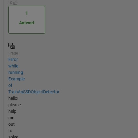
| 0
1
Antwort
Frage
Error
while
running
Example
of
TrainAnSSDObjectDetector
hello!
please
help
me
out
to
solve