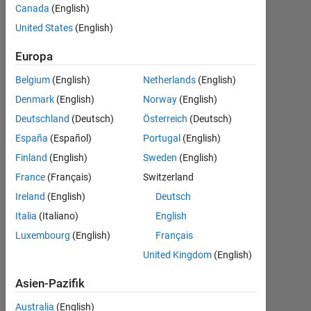
Followers:
Canada
(English)
0
United States
(English)
Following:
Europa
0
Belgium
(English)
Netherlands
(English)
Denmark
(English)
Norway
(English)
Follow
Deutschland
(Deutsch)
Österreich
(Deutsch)
España
(Español)
Portugal
(English)
Finland
(English)
Sweden
(English)
Abzeichen
France
(Français)
Switzerland
martin
Ireland
(English)
Deutsch
Kostovcik's
Abzeichen
Italia
(Italiano)
English
Luxembourg
(English)
Français
MATLAB
United Kingdom
(English)
Answers
Alle
Abzeichen
Asien-Pazifik
Australia
(English)