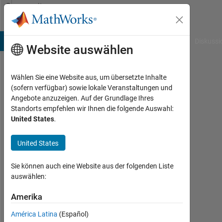
Weiter zum Inhalt
Community
Profile
B Answers
File Exchange
Cody
AI Chat Playground
Diskussi
Website auswählen
Wählen Sie eine Website aus, um übersetzte Inhalte
martin
(sofern verfügbar) sowie lokale Veranstaltungen und
Angebote anzuzeigen. Auf der Grundlage Ihres
Kostovcik
Standorts empfehlen wir Ihnen die folgende Auswahl:
United States
.
Last
seen:
fast 3
United States
Jahre
vor
Sie können auch eine Website aus der folgenden Liste
|
auswählen:
Aktiv
seit
Amerika
2020
América Latina
(Español)