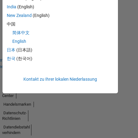
India
(English)
New Zealand
(English)
Thankful Level 2
中国
29 Apr 2022
简体中文
English
日本
(日本語)
한국
(한국어)
en
hen
Kontakt zu Ihrer lokalen Niederlassung
Trust
Center
Handelsmarken
Datenschutz-
Richtlinien
Datendiebstahl
verhindern