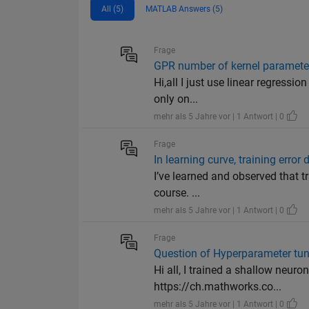
All (5)
MATLAB Answers (5)
Frage
GPR number of kernel paramete
Hi,all I just use linear regressi
only on...
mehr als 5 Jahre vor | 1 Antwort | 0
Frage
In learning curve, training error
I’ve learned and observed that t
course. ...
mehr als 5 Jahre vor | 1 Antwort | 0
Frage
Question of Hyperparameter tun
Hi all, I trained a shallow neu
https://ch.mathworks.co...
mehr als 5 Jahre vor | 1 Antwort | 0