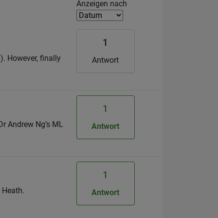
Filter2
Anzeigen nach
1
). However, finally
Antwort
1
n Dr Andrew Ng’s ML
Antwort
1
g Heath.
Antwort