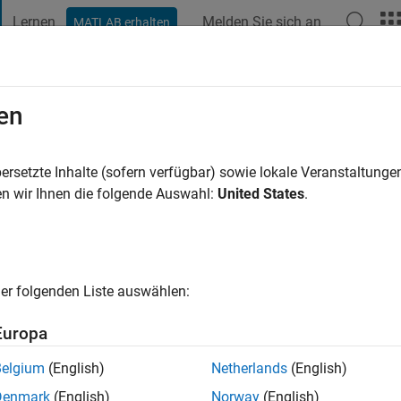
Lernen
Melden Sie sich an
MATLAB erhalten
t Playground
Diskussionen
Wettbewerbe
Blogs
Veröffentlic
en
ng
4 Jahre vor
|
Aktiv seit 2020
ersetzte Inhalte (sofern verfügbar) sowie lokale Veranstaltung
ng:
0
n wir Ihnen die folgende Auswahl:
United States
.
er folgenden Liste auswählen:
Europa
Belgium
(English)
Netherlands
(English)
RANG
Denmark
(English)
Norway
(English)