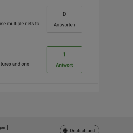
0
use multiple nets to
Antworten
1
eatures and one
Antwort
gen
Website auswählen
Deutschland