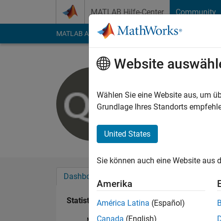
Weiter zum Inhalt
MATLAB Hilfe-Center
Community
MATLAB Answers
File Exchange
Cody
AI Cha
Website auswähl
Qiang Wa
Last seen: mehr als 
Wählen Sie eine Website aus, um üb
Followers:
0
Followi
Grundlage Ihres Standorts empfehle
Follow
United States
Sie können auch eine Website aus d
Dashboard
Abzeichen
Empfehlungen
Amerika
Statistik
América Latina
(Español)
Canada
(English)
MATLAB Answers