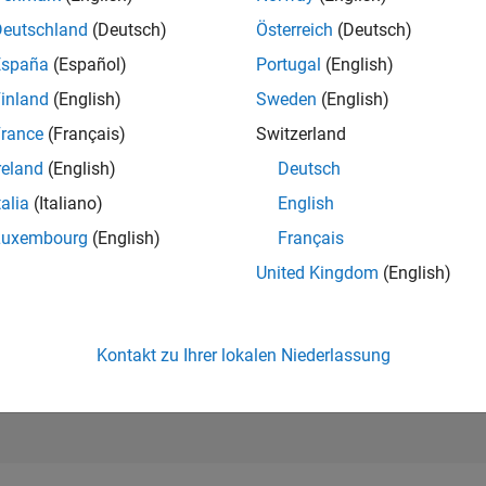
280.697
of 302.025
Deutschland
(Deutsch)
Österreich
(Deutsch)
España
(Español)
Portugal
(English)
REPUTATION
0
inland
(English)
Sweden
(English)
rance
(Français)
Switzerland
BEITRÄGE
5
Fragen
reland
(English)
Deutsch
0
Antworten
talia
(Italiano)
English
ANTWORTZUS
Luxembourg
(English)
Français
60.0%
23
07/23
L
01/24
07/24
01/25
07/25
01/26
07/26
United Kingdom
(English)
ZEITACHSE
ERHALTENE
STIMMEN
0
Kontakt zu Ihrer lokalen Niederlassung