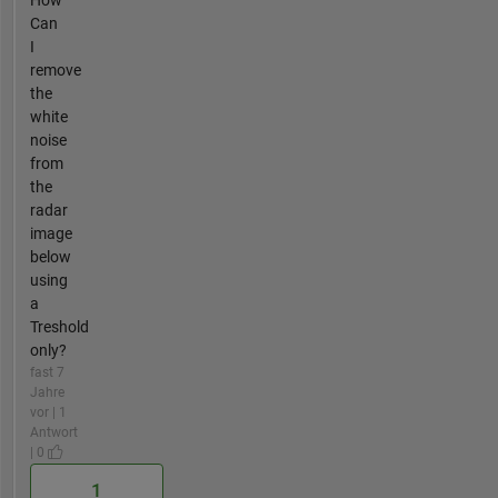
How
Can
I
remove
the
white
noise
from
the
radar
image
below
using
a
Treshold
only?
fast 7
Jahre
vor | 1
Antwort
| 0
1