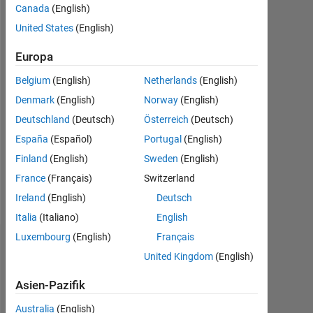
Canada
(English)
Followers:
United States
(English)
0
Europa
Following:
0
Belgium
(English)
Netherlands
(English)
Denmark
(English)
Norway
(English)
Follow
Deutschland
(Deutsch)
Österreich
(Deutsch)
I
España
(Español)
Portugal
(English)
would
Finland
(English)
Sweden
(English)
love
to
France
(Français)
Switzerland
explore
Ireland
(English)
Deutsch
Mehr
different
anzeigen
Italia
(Italiano)
English
coding
problems
Luxembourg
(English)
Français
Dashboard
with
United Kingdom
(English)
the
Statistik
state-
Asien-Pazifik
of-
Cody
MATLAB Answers
File Exchange
All
Australia
(English)
the-