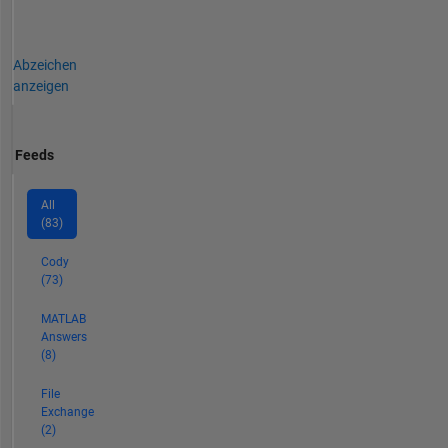
Abzeichen
anzeigen
Feeds
All
(83)
Cody
(73)
MATLAB
Answers
(8)
File
Exchange
(2)