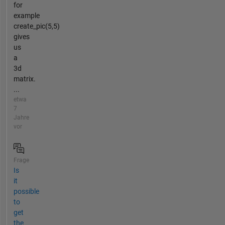
for
example
create_pic(5,5)
gives
us
a
3d
matrix.
...
etwa
7
Jahre
vor
Frage
Is
it
possible
to
get
the