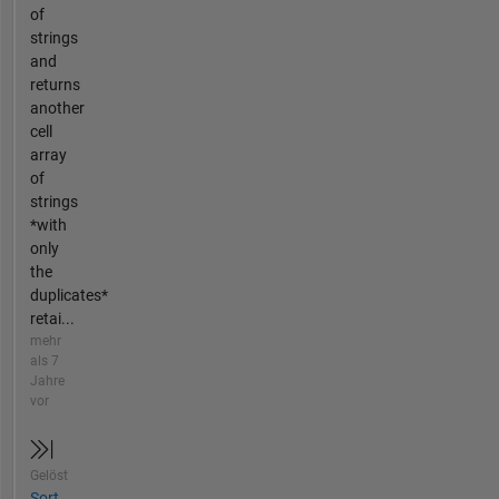
of
strings
and
returns
another
cell
array
of
strings
*with
only
the
duplicates*
retai...
mehr
als 7
Jahre
vor
Gelöst
Sort