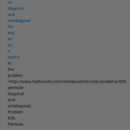
of
diagonal
and
antidiagonal
for
any
m-
by-
n
matrix
In
the
problem
<http://www.mathworks.com/matlabcentral/cody/problems/858-
permute-
diagonal-
and-
antidiagonal
Problem
858.
Permute