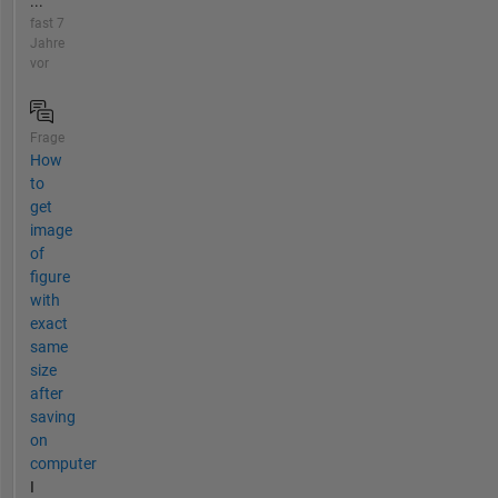
...
fast 7
Jahre
vor
Frage
How
to
get
image
of
figure
with
exact
same
size
after
saving
on
computer
I