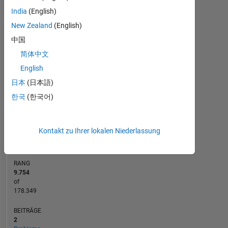
art
India
(English)
approaches
-10
45
50
-5
40
New Zealand
(English)
35
中国
30
25
简体中文
BEITRÄGE
10
20
English
15
日本
(日本語)
10
한국
(한국어)
5
0
09/19
07/20
05/21
03/22
01/23
11/23
09/24
07/25
05/26
10/19
09/20
08/21
07/22
06/23
05/24
04/25
03/26
11/18
12/19
01/21
02/22
L
03/23
04/24
05/25
06/26
ZEITACHSE
Kontakt zu Ihrer lokalen Niederlassung
RANG
9.754
of
178.349
BEITRÄGE
2