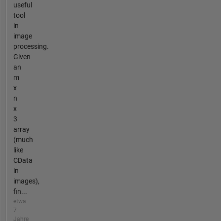
useful
tool
in
image
processing.
Given
an
m
x
n
x
3
array
(much
like
CData
in
images),
fin...
etwa
7
Jahre