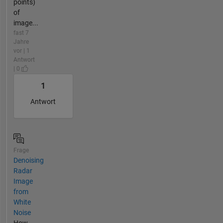
points)
of
image...
fast 7
Jahre
vor | 1
Antwort
| 0
1
Antwort
Frage
Denoising
Radar
Image
from
White
Noise