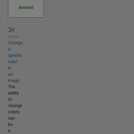
Antwort
Gelöst
Change
a
specific
color
in
an
image
The
ability
to
change
colors
can
be
a