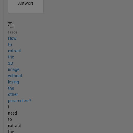
Antwort
Frage
How
to
extract
the
3D
image
without
losing
the
other
parameters?
I
need
to
extract
the