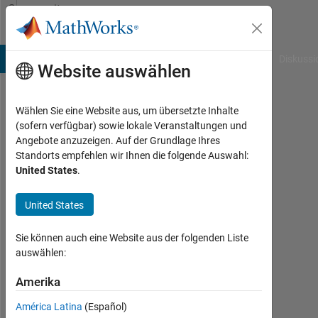
Weiter zum Inhalt
Community
Profile
B Answers
File Exchange
Cody
AI Chat Playground
Diskussi
Website auswählen
Wählen Sie eine Website aus, um übersetzte Inhalte
Rafi
(sofern verfügbar) sowie lokale Veranstaltungen und
Angebote anzuzeigen. Auf der Grundlage Ihres
Ahmed
Standorts empfehlen wir Ihnen die folgende Auswahl:
United States
.
Last
seen:
etwa
United States
2
Jahre
Sie können auch eine Website aus der folgenden Liste
vor
auswählen:
|
Aktiv
Amerika
seit
América Latina
(Español)
2018