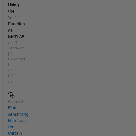
Using
the
'min'
Function
of
MATLAB
fast 7
Jahre vor
| 1
Download
|
0.0
/ 5
Gesendet
Find
Armstrong
Numbers
for
Certain