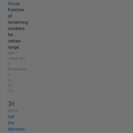
Range
Function
of
Armstrong
numbers
for
certain
range.
fast 7
Jahre vor |
3
Downloads
|
5.0
/ 5
Gelöst
Get
the
elements