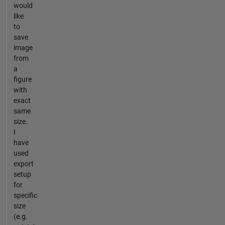
would
like
to
save
image
from
a
figure
with
exact
same
size.
I
have
used
export
setup
for
specific
size
(e.g.