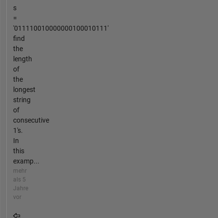
s
=
'011110010000000100010111'
find
the
length
of
the
longest
string
of
consecutive
1's.
In
this
examp...
mehr
als 5
Jahre
vor