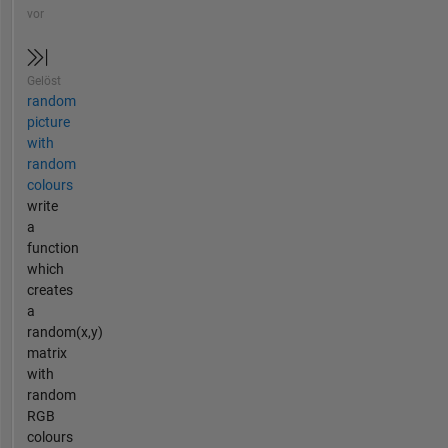
vor
Gelöst
random
picture
with
random
colours
write
a
function
which
creates
a
random(x,y)
matrix
with
random
RGB
colours