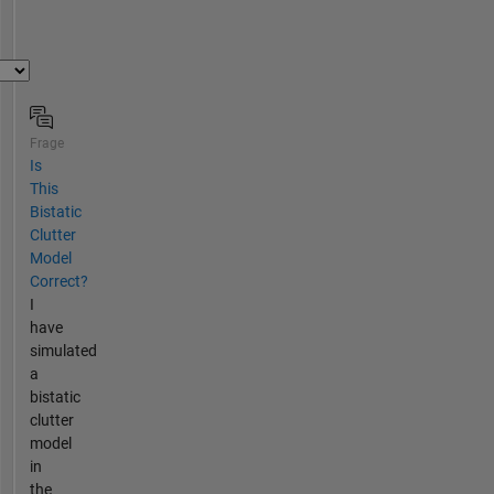
Frage
Is
This
Bistatic
Clutter
Model
Correct?
I
have
simulated
a
bistatic
clutter
model
in
the