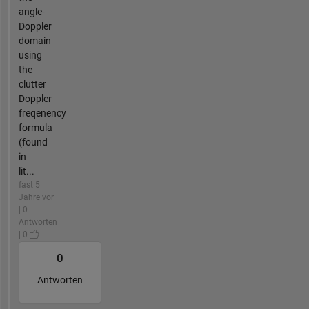
angle-
Doppler
domain
using
the
clutter
Doppler
freqenency
formula
(found
in
lit...
fast 5
Jahre vor
| 0
Antworten
| 0
0
Antworten