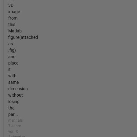
3D
image
from
this
Matlab
figure(attached
as
.fig)
and
place
it
with
same
dimension
without
losing
the
par...
mehr als
7 Jahre
vor | 0