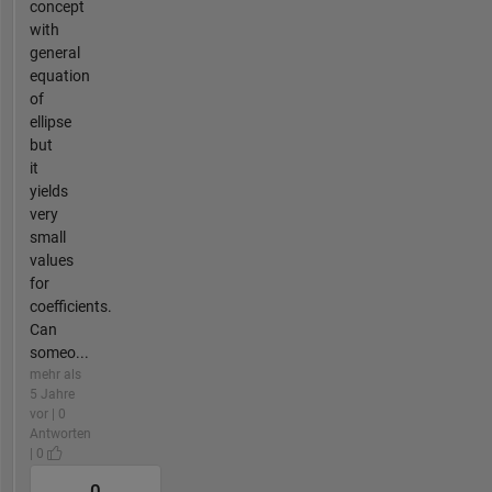
concept
with
general
equation
of
ellipse
but
it
yields
very
small
values
for
coefficients.
Can
someo...
mehr als
5 Jahre
vor | 0
Antworten
| 0
0