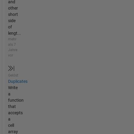
and
other
short
side
of
lengt...
mehr
als 7
Jahre
vor
Gelöst
Duplicates
Write
a
function
that
accepts
a
cell
array