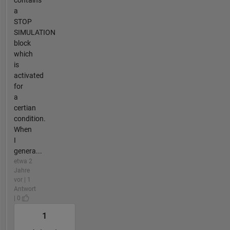
contains
a
STOP
SIMULATION
block
which
is
activated
for
a
certian
condition.
When
I
genera...
etwa 2
Jahre
vor | 1
Antwort
| 0
1