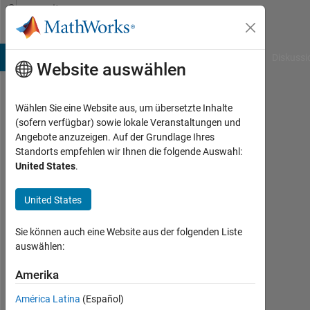
Weiter zum Inhalt
Community
Profile
B Answers
File Exchange
Cody
AI Chat Playground
Diskussi
Website auswählen
Wählen Sie eine Website aus, um übersetzte Inhalte
khaled
(sofern verfügbar) sowie lokale Veranstaltungen und
Angebote anzuzeigen. Auf der Grundlage Ihres
adel
Standorts empfehlen wir Ihnen die folgende Auswahl:
United States
.
Last
seen:
etwa
United States
2
Jahre
Sie können auch eine Website aus der folgenden Liste
vor
auswählen:
|
Aktiv
Amerika
seit
América Latina
(Español)
2024