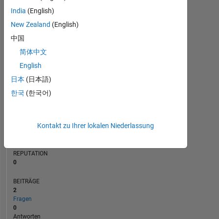
BEITRÄGE
India
(English)
L
1
New Zealand
(English)
中国
简体中文
0
07/24
10/24
01/25
07/25
10/25
01/26
07/26
04/24
08/24
12/24
04/25
L
08/25
12/25
04/26
08/26
English
ZEITACHSE
日本
(日本語)
한국
(한국어)
RANG
198.867
Kontakt zu Ihrer lokalen Niederlassung
of
302.028
REPUTATION
0
BEITRÄGE
2
Fragen
0
Antworten