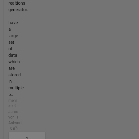
realtions
generator.
I
have
a
large
set
of
data
which
are
stored
in
multiple
5...
mehr
als 2
Jahre
vor | 1
Antwort
| 0