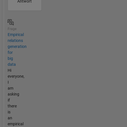
Antwort
Frage
Empirical
relations
generation
for
big
data
Hi
everyone,
I
am
asking
if
there
is
an
empirical