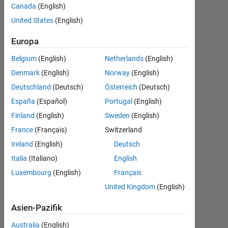
Canada
(English)
Followers:
United States
(English)
0
Europa
Following:
0
Belgium
(English)
Netherlands
(English)
Denmark
(English)
Norway
(English)
Follow
Deutschland
(Deutsch)
Österreich
(Deutsch)
España
(Español)
Portugal
(English)
Finland
(English)
Sweden
(English)
Dashboard
France
(Français)
Switzerland
Ireland
(English)
Deutsch
Statistik
Italia
(Italiano)
English
Luxembourg
(English)
Français
MATLAB Answers
United Kingdom
(English)
-2
-1
3
2
Asien-Pazifik
Australia
(English)