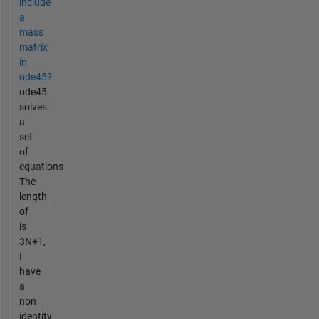
include
a
mass
matrix
in
ode45?
ode45
solves
a
set
of
equations
The
length
of
is
3N+1,
I
have
a
non
identity