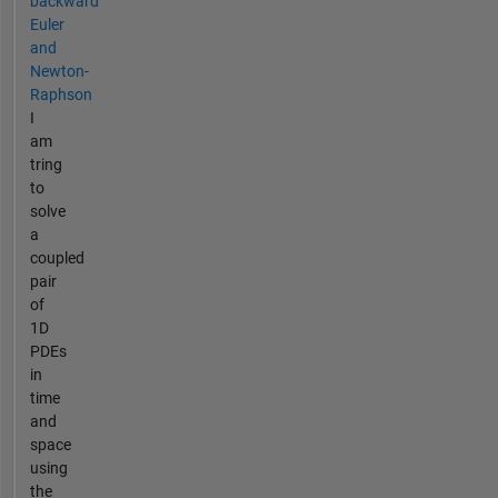
backward
Euler
and
Newton-
Raphson
I
am
tring
to
solve
a
coupled
pair
of
1D
PDEs
in
time
and
space
using
the