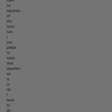
have
an
equation
of
the
form:
Can
I
use
pdepe
to
solve
that
equation
as
is,
or
do
I
have
to
do