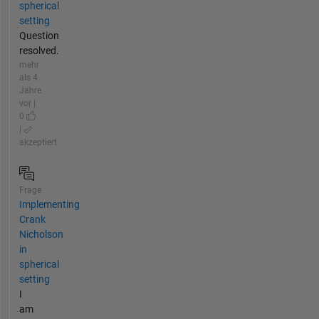
spherical
setting
Question
resolved.
mehr
als 4
Jahre
vor |
0
|
akzeptiert
Frage
Implementing
Crank
Nicholson
in
spherical
setting
I
am