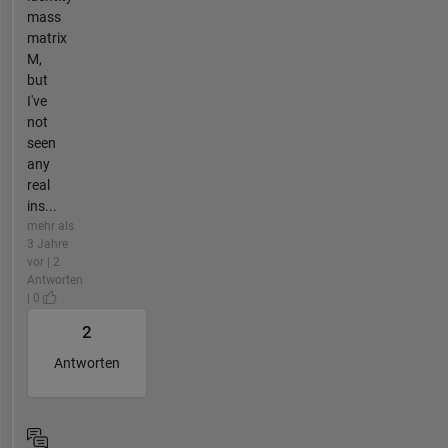
mass
matrix
M,
but
I've
not
seen
any
real
ins...
mehr als
3 Jahre
vor | 2
Antworten
| 0
2
Antworten