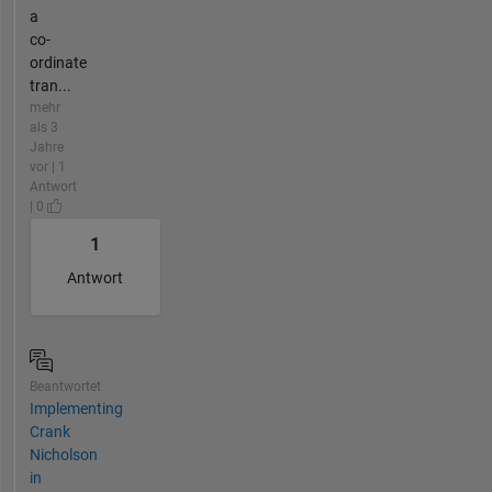
a
co-
ordinate
tran...
mehr
als 3
Jahre
vor | 1
Antwort
| 0
1
Antwort
Beantwortet
Implementing
Crank
Nicholson
in