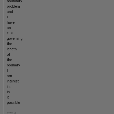
boundary
problem
and
I
have
an
ODE
governing
the
length
of
the
bounary
I
am
interest
in.
Is
it
possible
...
etwa 3