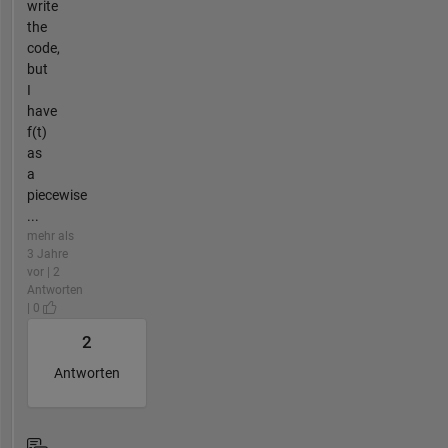
write
the
code,
but
I
have
f(t)
as
a
piecewise
...
mehr als
3 Jahre
vor | 2
Antworten
| 0
2
Antworten