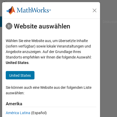
Weiter zum Inhalt
Community
Profile
B Answers
File Exchange
Cody
AI Chat Playground
Diskussi
Website auswählen
Wählen Sie eine Website aus, um übersetzte Inhalte
Matthew
(sofern verfügbar) sowie lokale Veranstaltungen und
Angebote anzuzeigen. Auf der Grundlage Ihres
Hunt
Standorts empfehlen wir Ihnen die folgende Auswahl:
United States
.
Last
seen:
etwa
United States
3
Jahre
Sie können auch eine Website aus der folgenden Liste
vor
auswählen:
|
Aktiv
Amerika
seit
América Latina
(Español)
2018