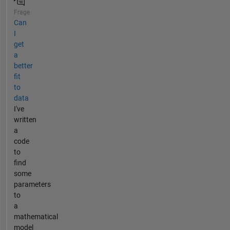
Frage
Can
I
get
a
better
fit
to
data
I've
written
a
code
to
find
some
parameters
to
a
mathematical
model