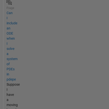
Frage
Can
I
include
an
ODE
when
I
solve
a
system
of
PDEs
in
pdepe
Suppose
I
have
a
moving