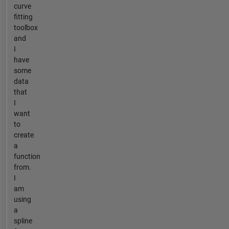
curve
fitting
toolbox
and
I
have
some
data
that
I
want
to
create
a
function
from.
I
am
using
a
spline