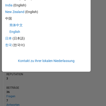
BEITRÄGE
4
India
(English)
L
3
New Zealand
(English)
2
中国
1
简体中文
0
04/19
03/20
02/21
01/22
12/22
11/23
10/24
09/25
08/26
05/19
05/20
05/21
05/22
05/23
05/24
05/26
05/18
07/19
09/20
11/21
L
01/23
03/24
05/25
07/26
English
ZEITACHSE
日本
(日本語)
한국
(한국어)
RANG
13.798
Kontakt zu Ihrer lokalen Niederlassung
of
302.028
REPUTATION
3
BEITRÄGE
36
Fragen
7
Antworten