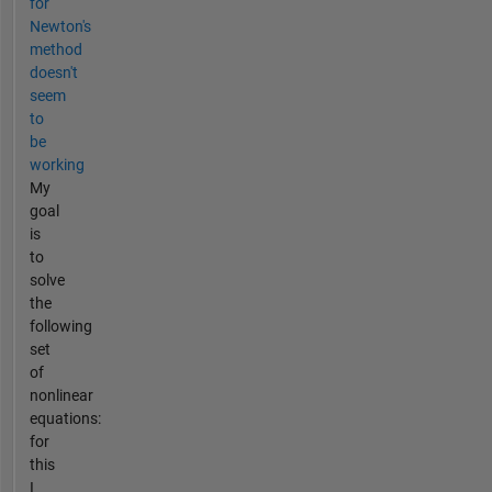
for
Newton's
method
doesn't
seem
to
be
working
My
goal
is
to
solve
the
following
set
of
nonlinear
equations:
for
this
I