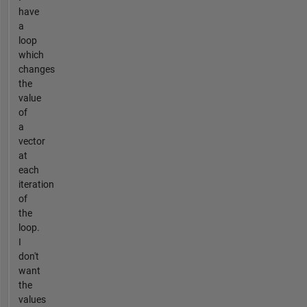
have
a
loop
which
changes
the
value
of
a
vector
at
each
iteration
of
the
loop.
I
don't
want
the
values