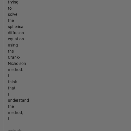
trying
to
solve
the
spherical
diffusion
equation
using
the
Crank-
Nicholson
method.
I
think
that
I
understand
the
method,
I
...
mehr als