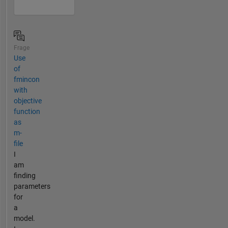
Frage
Use
of
fmincon
with
objective
function
as
m-
file
I
am
finding
parameters
for
a
model.