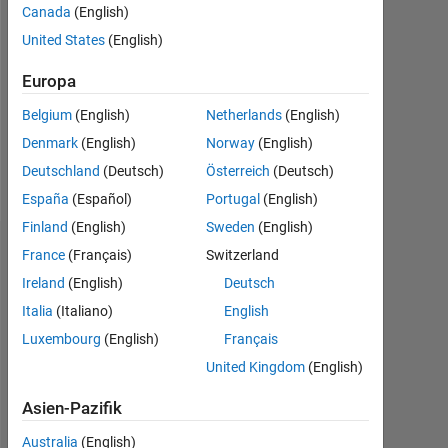
Canada
(English)
Followers:
United States
(English)
0
Europa
Following:
0
Belgium
(English)
Netherlands
(English)
Denmark
(English)
Norway
(English)
Follow
Deutschland
(Deutsch)
Österreich
(Deutsch)
España
(Español)
Portugal
(English)
Finland
(English)
Sweden
(English)
Dashboard
France
(Français)
Switzerland
Ireland
(English)
Deutsch
Statistik
Italia
(Italiano)
English
Luxembourg
(English)
Français
MATLAB Answers
United Kingdom
(English)
-2
-1
8
7
Asien-Pazifik
6
5
Australia
(English)