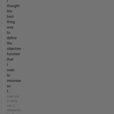
I
thought
the
best
thing
was
to
define
the
objective
function
that
I
wiah
to
minimise
as
f...
mehr als
3 Jahre
vor | 2
Antworten