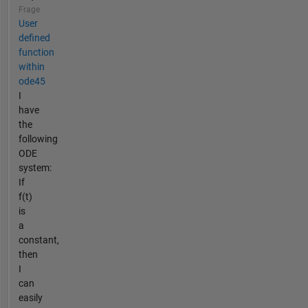
Frage
User
defined
function
within
ode45
I
have
the
following
ODE
system:
If
f(t)
is
a
constant,
then
I
can
easily