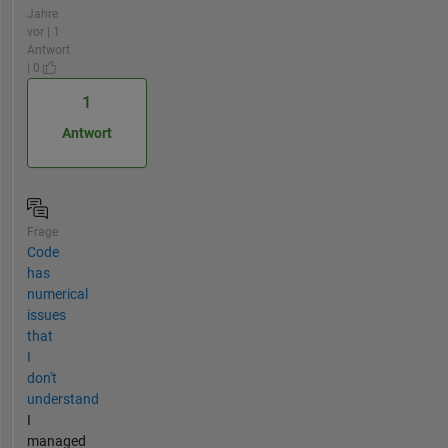
Jahre
vor | 1
Antwort
| 0
1
Antwort
Frage
Code
has
numerical
issues
that
I
don't
understand
I
managed