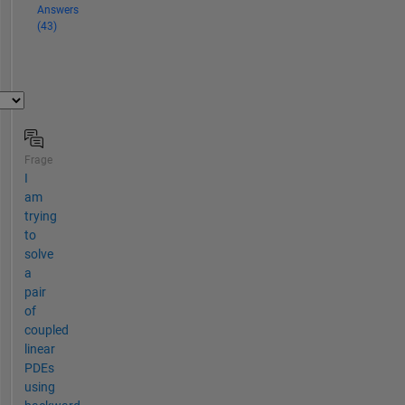
Answers
(43)
Frage
I
am
trying
to
solve
a
pair
of
coupled
linear
PDEs
using