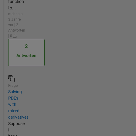
function
to...
mehr als
3 Jahre
vor | 2
Antworten
| 0
2
Antworten
Frage
Solving
PDEs
with
mixed
derivatives
Suppose
I