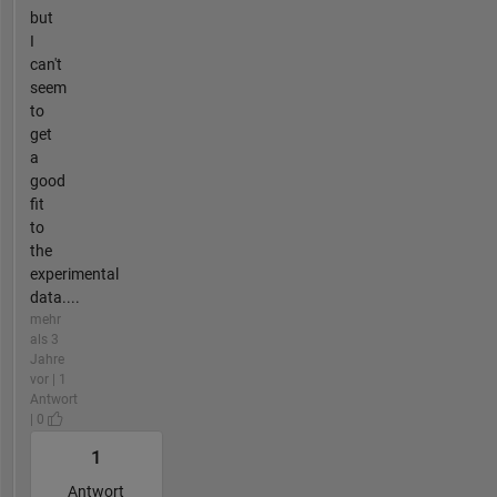
but
I
can't
seem
to
get
a
good
fit
to
the
experimental
data....
mehr
als 3
Jahre
vor | 1
Antwort
| 0
1
Antwort