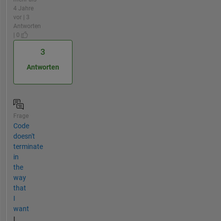
4 Jahre
vor | 3
Antworten
| 0
3
Antworten
Frage
Code
doesn't
terminate
in
the
way
that
I
want
I