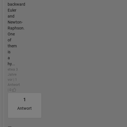
backward
Euler
and
Newton-
Raphson.
One
of
them
is
a
hy...
etwa 3
Jahre
vor | 1
Antwort
| 0
1
Antwort