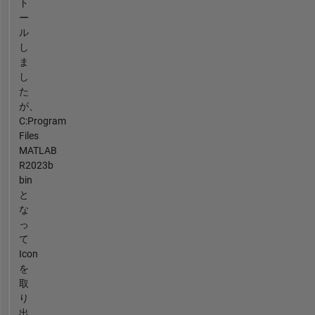
ト
ー
ル
し
ま
し
た
が、
C:Program
Files
MATLAB
R2023b
bin
と
な
っ
て
Icon
を
取
り
出