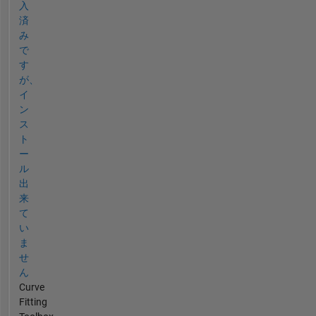
入
済
み
で
す
が、
イ
ン
ス
ト
ー
ル
出
来
て
い
ま
せ
ん
Curve
Fitting