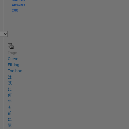
MATLAB
Answers
(38)
Frage
Curve
Fitting
Toolbox
は
既
に
何
年
も
前
に
購