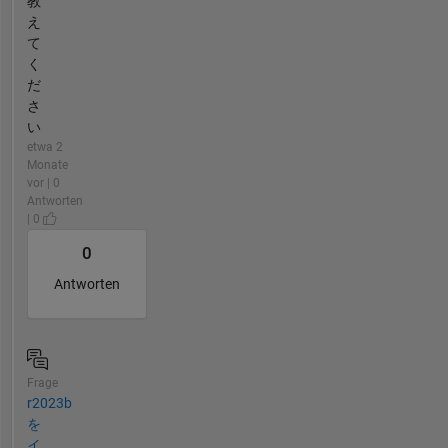
教
え
て
く
だ
さ
い
etwa 2
Monate
vor | 0
Antworten
| 0
0
Antworten
Frage
r2023b
を
イ