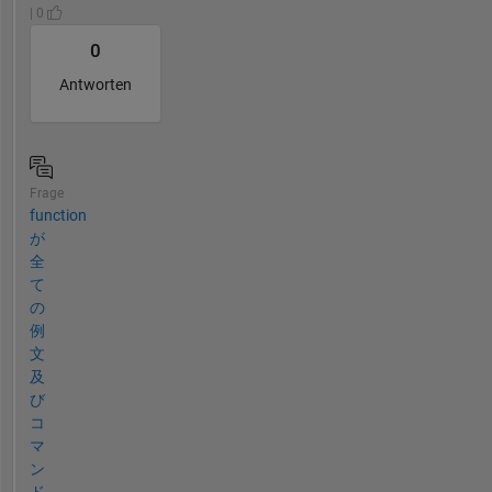
| 0
0
Antworten
Frage
function
が
全
て
の
例
文
及
び
コ
マ
ン