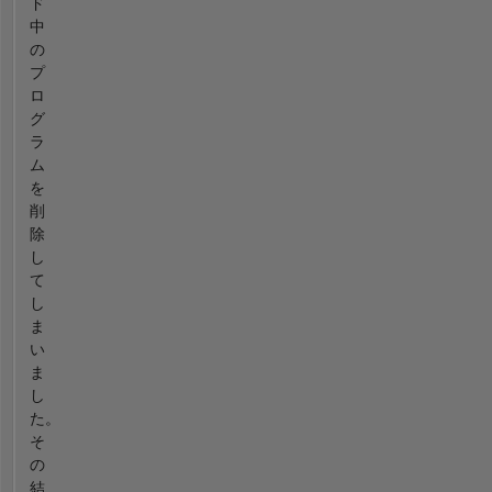
ド
中
の
プ
ロ
グ
ラ
ム
を
削
除
し
て
し
ま
い
ま
し
た。
そ
の
結