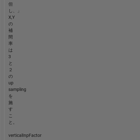
但
し、」
X,Y
の
補
間
率
は
3
と
２
の
up
sampling
を
施
す
こ
と。
verticalInpFactor