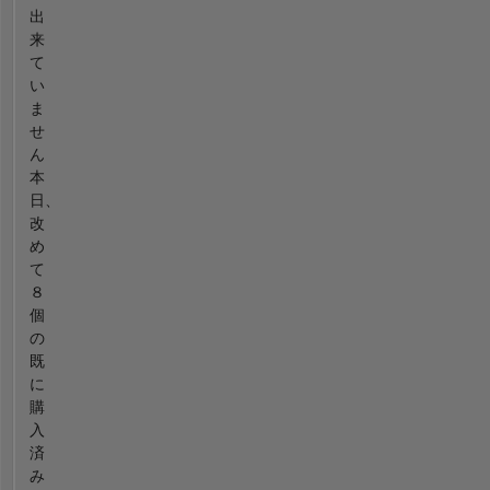
出
来
て
い
ま
せ
ん
本
日、
改
め
て
８
個
の
既
に
購
入
済
み