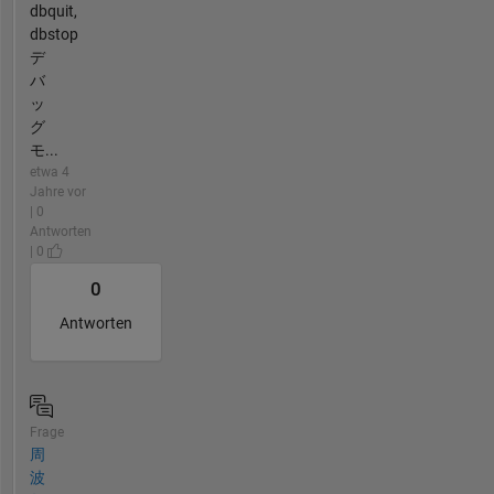
dbquit,
dbstop
デ
バ
ッ
グ
モ...
etwa 4
Jahre vor
| 0
Antworten
| 0
0
Antworten
Frage
周
波