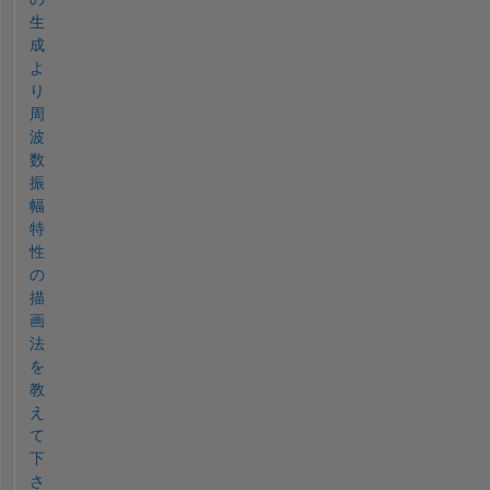
生
成
よ
り
周
波
数
振
幅
特
性
の
描
画
法
を
教
え
て
下
さ