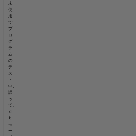
未
使
用
で
プ
ロ
グ
ラ
ム
の
テ
ス
ト
中、
誤
っ
て、
ｄ
ｂ
モ
ー