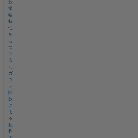
数
振
幅
特
性
を
も
つ
２
次
元
ガ
ウ
ス
関
数
に
よ
る
配
列
の