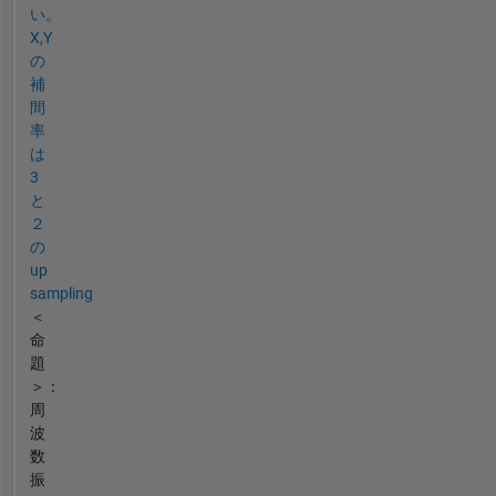
い。
X,Y
の
補
間
率
は
3
と
２
の
up
sampling
＜
命
題
＞：
周
波
数
振