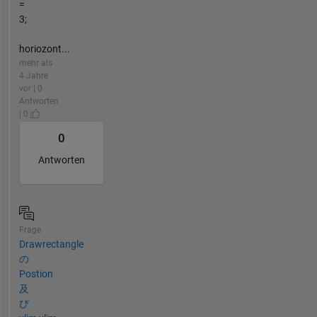
=
3;
horiozont...
mehr als
4 Jahre
vor | 0
Antworten
| 0
0
Antworten
Frage
Drawrectangle
の
Postion
及
び