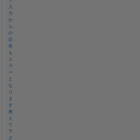
ド
入
力
か
ら
の
応
答
も
エ
ラ
ー
と
な
り
ま
す
教
え
て
下
さ