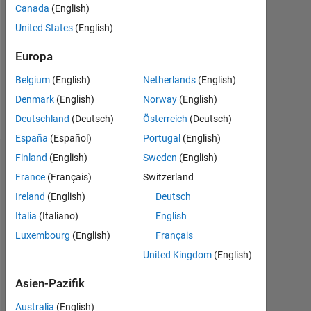
Followers:
Canada
(English)
0
United States
(English)
Following:
Europa
0
Belgium
(English)
Netherlands
(English)
Denmark
(English)
Norway
(English)
Follow
Deutschland
(Deutsch)
Österreich
(Deutsch)
España
(Español)
Portugal
(English)
Finland
(English)
Sweden
(English)
Dashboard
France
(Français)
Switzerland
Statistik
Ireland
(English)
Deutsch
Italia
(Italiano)
English
MATLAB Answers
Luxembourg
(English)
Français
14
-2
-1
-4
1
3
5
7
9
12
United Kingdom
(English)
10
Asien-Pazifik
8
Australia
(English)