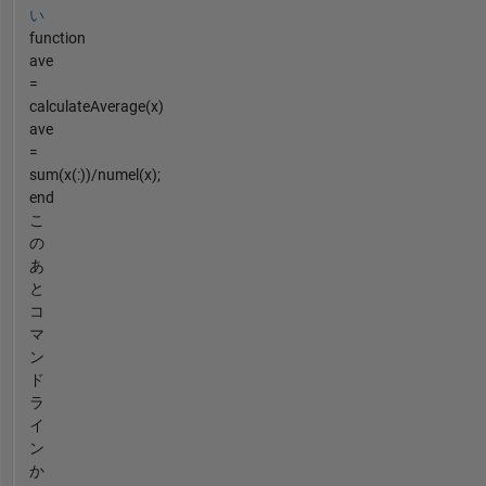
い
function
ave
=
calculateAverage(x)
ave
=
sum(x(:))/numel(x);
end
こ
の
あ
と
コ
マ
ン
ド
ラ
イ
ン
か