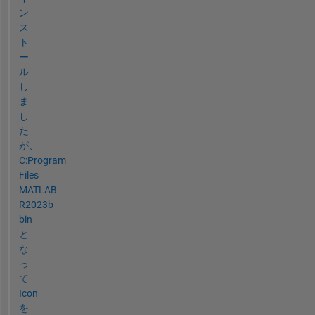
ン
ス
ト
ー
ル
し
ま
し
た
が、
C:Program
Files
MATLAB
R2023b
bin
と
な
っ
て
Icon
を