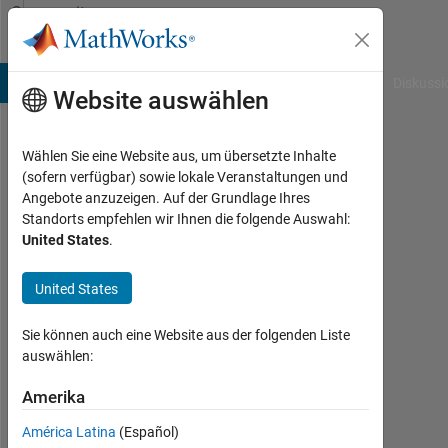
Weiter zum Inhalt
Community
Profile
B Answers
File Exchange
Cody
AI Chat Playground
Diskussi
Website auswählen
Wählen Sie eine Website aus, um übersetzte Inhalte
Yoshifumi
(sofern verfügbar) sowie lokale Veranstaltungen und
Angebote anzuzeigen. Auf der Grundlage Ihres
Harada
Standorts empfehlen wir Ihnen die folgende Auswahl:
United States
.
Last
seen:
etwa 2
United States
Monate
vor
Sie können auch eine Website aus der folgenden Liste
|
auswählen:
Aktiv
seit
Amerika
2018
América Latina
(Español)