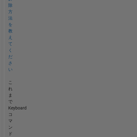
除
方
法
を
教
え
て
く
だ
さ
い
こ
れ
ま
で
Keyboard
コ
マ
ン
ド