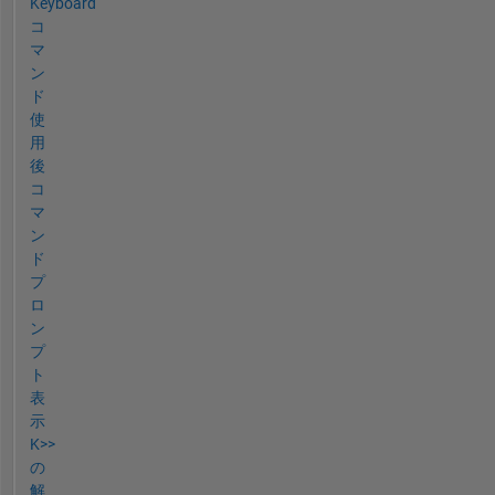
Keyboard
コ
マ
ン
ド
使
用
後
コ
マ
ン
ド
プ
ロ
ン
プ
ト
表
示
K>>
の
解