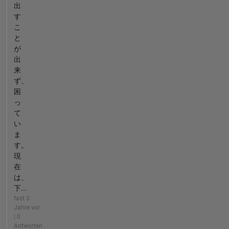
出
す
こ
と
が
出
来
ず、
困
っ
て
い
ま
す。
現
在
は、
下...
fast 3
Jahre vor
| 0
Antworten