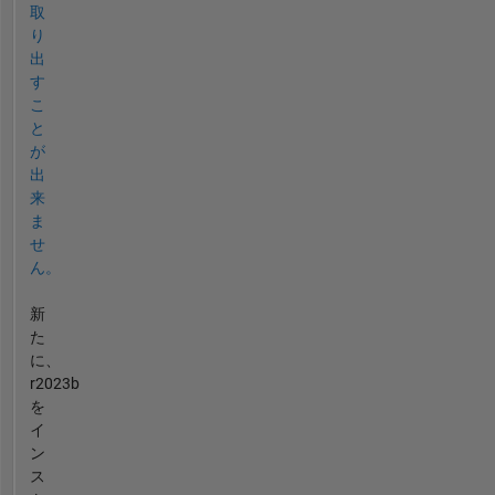
取
り
出
す
こ
と
が
出
来
ま
せ
ん。
新
た
に、
r2023b
を
イ
ン
ス