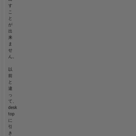
す
こ
と
が
出
来
ま
せ
ん。
以
前
と
違
っ
て、
desk
top
に
引
き