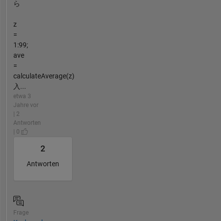
ら
z
=
1:99;
ave
=
calculateAverage(z)
入...
etwa 3
Jahre vor
| 2
Antworten
| 0
2
Antworten
Frage