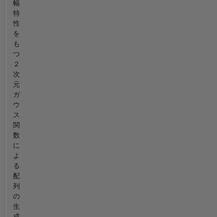
幅
特
性
を
も
つ
２
次
元
ガ
ウ
ス
関
数
に
よ
る
配
列
の
生
成