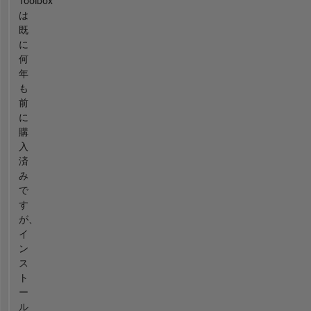
Toolbox
は
既
に
何
年
も
前
に
購
入
済
み
で
す
が、
イ
ン
ス
ト
ー
ル