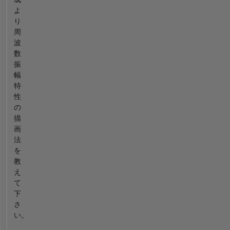
よ
り
周
波
数
振
幅
特
性
の
描
画
法
を
教
え
て
下
さ
い。