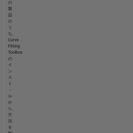
の
製
品
の
う
ち、
Curve
Fitting
Toolbox
の
イ
ン
ス
ト
－
ル
か
ら、
方
法
を