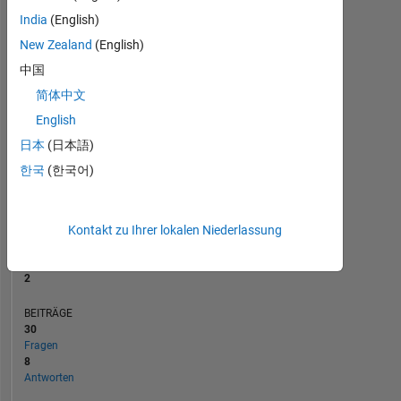
BEITRÄGE
10
6
India
(English)
4
New Zealand
(English)
2
中国
0
简体中文
06/19
04/20
02/21
12/21
10/22
08/23
06/24
04/25
02/26
08/19
08/20
08/21
08/22
08/24
08/25
08/26
08/18
09/19
10/20
11/21
12/22
L
01/24
02/25
03/26
ZEITACHSE
English
日本
(日本語)
한국
(한국어)
RANG
18.696
of
302.023
Kontakt zu Ihrer lokalen Niederlassung
REPUTATION
2
BEITRÄGE
30
Fragen
8
Antworten