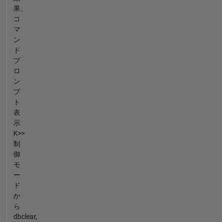
果、
コ
マ
ン
ド
プ
ロ
ン
プ
ト
表
示
K>>
制
御
モ
ー
ド
か
ら
dbclear,