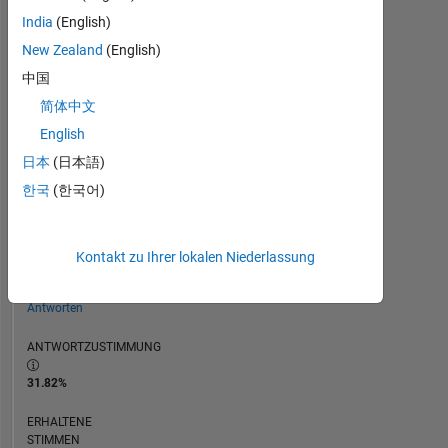
ZEITACHSE
India
(English)
New Zealand
(English)
中国
RANG
14.625
简体中文
of
English
302.025
日本
(日本語)
REPUTATION
한국
(한국어)
3
BEITRÄGE
22
Kontakt zu Ihrer lokalen Niederlassung
Fragen
16
Antworten
ANTWORTZUSTIMMUNG
31.82%
ERHALTENE
STIMMEN