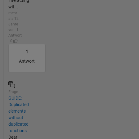
interacting
wit...
mehr
als 12
Jahre
vor | 1
Antwort
| 0
1
Antwort
Frage
GUIDE:
Duplicated
elements
without
duplicated
functions
Dear