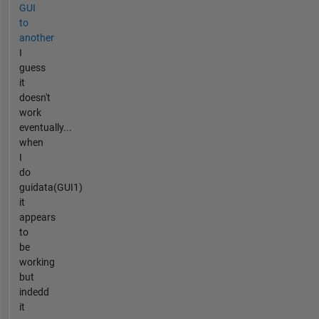
GUI
to
another
I
guess
it
doesn't
work
eventually...
when
I
do
guidata(GUI1)
it
appears
to
be
working
but
indedd
it