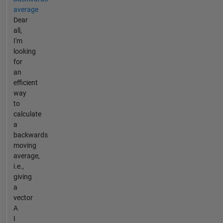
average
Dear
all,
I'm
looking
for
an
efficient
way
to
calculate
a
backwards
moving
average,
i.e.,
giving
a
vector
A
I