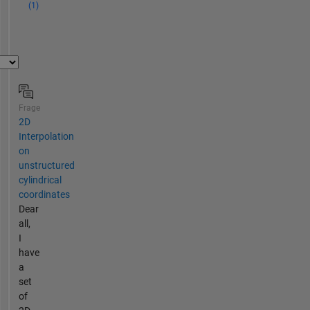
(1)
Frage
2D
Interpolation
on
unstructured
cylindrical
coordinates
Dear
all,
I
have
a
set
of