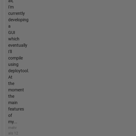
all,
I'm
currently
developing
a
GUI
which
eventually
I'll
compile
using
deploytool.
At
the
moment
the
main
features
of
my...
mehr
als 12