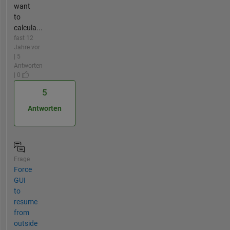
want
to
calcula...
fast 12
Jahre vor
| 5
Antworten
| 0
5
Antworten
Frage
Force
GUI
to
resume
from
outside