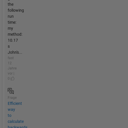
the
following
run
time:
my
method:
10.17
s
John's...
fast
12
Jahre
vor |
0
Frage
Efficient
way
to
calculate
backwards