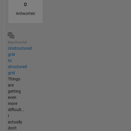
0
Antworten
Beantwortet
Unstructured
grid
to
structured
grid
Things
are
getting
even
more
difficult…
I
actually
don't