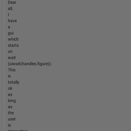
Dear
all,
I
have
a
gui
which
starts
on
wait
(uiwait(handles.figure)).
This
is
totally
ok
as
long
as
the
user
is