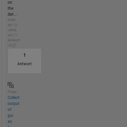
on
the
dat...
mehr
als 12
Jahre
vor | 1
Antwort
| 0
1
Antwort
Frage
Collect
output
of
gui
as