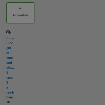
4
Antworten
Frage
Hide
gui
at
start
and
show
it
once
it
is
ready
Dear
all,