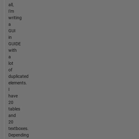
all,
I'm
writing
a
GUI
in
GUIDE
with
a
lot
of
duplicated
elements.
I
have
20
tables
and
20
textboxes.
Depending