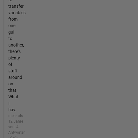
transfer
variables
from
one
gui
to
another,
there's
plenty
of
stuff
around
on
that.
What
I
hav...
mehr als
12 Jahre
vor | 4
Antworten
| 0