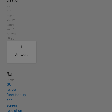
creation
at
sta...
mehr
als 12
Jahre
vor | 1
Antwort
| 0
1
Antwort
Frage
GUI
resize
functionality
and
screen
resolution