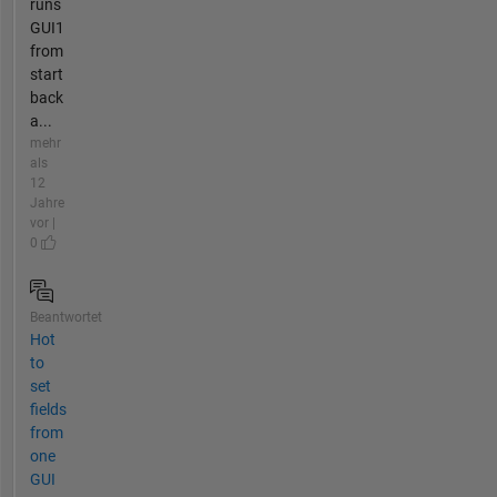
runs
GUI1
from
start
back
a...
mehr
als
12
Jahre
vor |
0
Beantwortet
Hot
to
set
fields
from
one
GUI