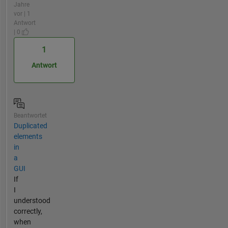
Jahre
vor | 1
Antwort
| 0
1
Antwort
Beantwortet
Duplicated
elements
in
a
GUI
If
I
understood
correctly,
when