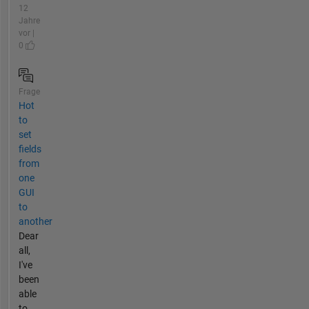
12
Jahre
vor |
0
Frage
Hot
to
set
fields
from
one
GUI
to
another
Dear
all,
I've
been
able
to