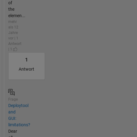
of
the
elemen...
mehr
als 12
Jahre
vor | 1
Antwort
| 1
1
Antwort
Frage
Deploytool
and
GUI:
limitations?
Dear