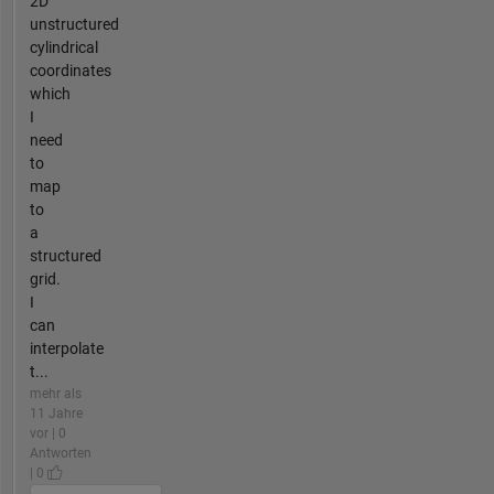
2D
unstructured
cylindrical
coordinates
which
I
need
to
map
to
a
structured
grid.
I
can
interpolate
t...
mehr als
11 Jahre
vor | 0
Antworten
| 0