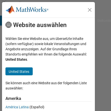
Weiter zum Inhalt
Community
Profile
B Answers
File Exchange
Cody
AI Chat Playground
Diskussi
Website auswählen
Wählen Sie eine Website aus, um übersetzte Inhalte
Lorenzo
(sofern verfügbar) sowie lokale Veranstaltungen und
Angebote anzuzeigen. Auf der Grundlage Ihres
Aktiv
Standorts empfehlen wir Ihnen die folgende Auswahl:
seit
United States
.
2012
United States
Followers:
0
Sie können auch eine Website aus der folgenden Liste
auswählen:
Following:
0
Amerika
América Latina
(Español)
Follow