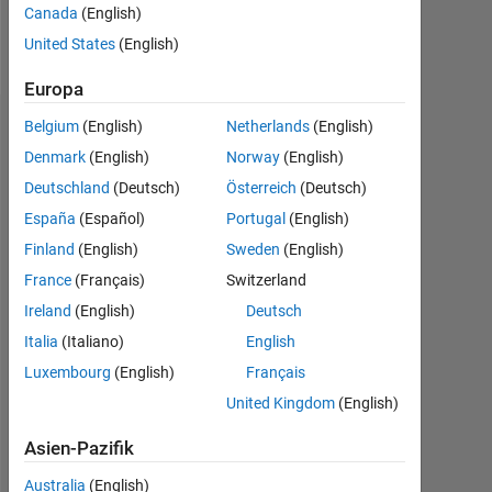
Canada
(English)
Nachricht
United States
(English)
Europa
Belgium
(English)
Netherlands
(English)
Dashboard
Denmark
(English)
Norway
(English)
Statistik
Deutschland
(Deutsch)
Österreich
(Deutsch)
España
(Español)
Portugal
(English)
MATLAB Answers
Cody
All
Finland
(English)
Sweden
(English)
10
-2
-1
9
8
France
(Français)
Switzerland
7
Ireland
(English)
Deutsch
6
Italia
(Italiano)
English
5
BEITRÄGE
Luxembourg
L
4
(English)
Français
3
United Kingdom
(English)
2
1
Asien-Pazifik
0
Australia
(English)
04/14
09/15
02/17
07/18
12/19
05/21
10/22
03/24
08/25
07/14
03/16
11/17
07/19
03/21
11/22
07/24
03/26
11/12
10/14
09/16
08/18
L
07/20
06/22
05/24
04/26