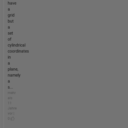
have
a
grid
but
a
set
of
cylindrical
coordinates
in
a
plane,
namely
a
s...
mehr
als
11
Jahre
vor |
0