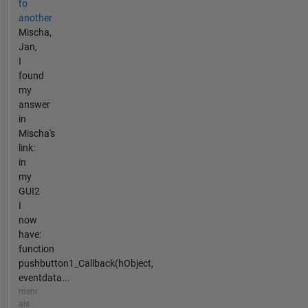
to
another
Mischa,
Jan,
I
found
my
answer
in
Mischa's
link:
in
my
GUI2
I
now
have:
function
pushbutton1_Callback(hObject,
eventdata...
mehr
als