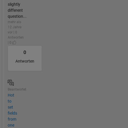
slightly
different
question...
mehr als
12 Jahre
vor | 0
Antworten
| 0
0
Antworten
Beantwortet
Hot
to
set
fields
from
one