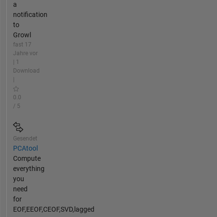
a
notification
to
Growl
fast 17
Jahre vor
| 1
Download
|
0.0
/ 5
Gesendet
PCAtool
Compute
everything
you
need
for
EOF,EEOF,CEOF,SVD,lagged