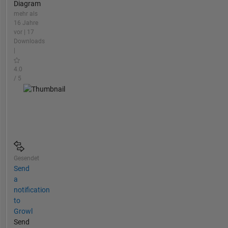
Diagram
mehr als
16 Jahre
vor | 17
Downloads
|
4.0
/ 5
Gesendet
Send
a
notification
to
Growl
Send