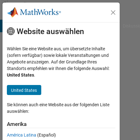
Weiter zum Inhalt
Community
Profile
B Answers
File Exchange
Cody
AI Chat Playground
Diskussi
Website auswählen
Wählen Sie eine Website aus, um übersetzte Inhalte
Guillaume
(sofern verfügbar) sowie lokale Veranstaltungen und
Angebote anzuzeigen. Auf der Grundlage Ihres
MAZE
Standorts empfehlen wir Ihnen die folgende Auswahl:
United States
.
Ifremer
Aktiv
United States
seit
2007
Sie können auch eine Website aus der folgenden Liste
auswählen:
Followers:
2
Amerika
Following:
América Latina
(Español)