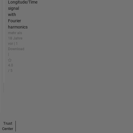
Longitude/Time
signal
with
Fourier
harmonics
mehr als
18 Jahre
vor | 1
Download
|
4.0
/ 5
Trust
Center