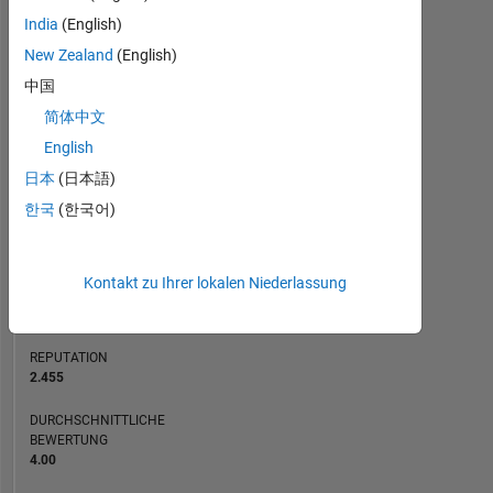
Physical
India
(English)
oceanography
BEITRÄGE
New Zealand
(English)
and
L
1
meteorology
中国
简体中文
English
0
11/09
10/11
09/13
08/15
07/17
06/19
05/21
04/23
03/25
03/10
06/12
09/14
12/16
03/19
06/21
09/23
12/25
12/07
06/10
12/12
06/15
12/17
L
06/20
12/22
06/25
日本
(日本語)
ZEITACHSE
한국
(한국어)
RANG
Kontakt zu Ihrer lokalen Niederlassung
763
of
21.507
REPUTATION
2.455
DURCHSCHNITTLICHE
BEWERTUNG
4.00