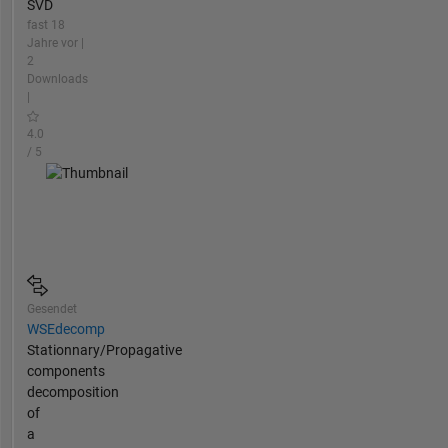
SVD
fast 18
Jahre vor |
2
Downloads
|
4.0
/ 5
Gesendet
WSEdecomp
Stationnary/Propagative
components
decomposition
of
a