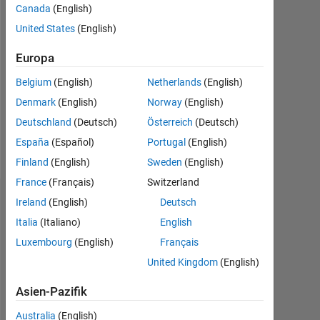
0
Canada
(English)
United States
(English)
Follow
Europa
Nachricht
Belgium
(English)
Netherlands
(English)
Follow
me
Denmark
(English)
Norway
(English)
on
Deutschland
(Deutsch)
Österreich
(Deutsch)
twitter
España
(Español)
Portugal
(English)
for
Mehr
the
Finland
(English)
Sweden
(English)
anzeigen
latest
France
(Français)
Switzerland
scripts:
Ireland
(English)
Deutsch
Dashboard
http://www.twitter.com/mazeguillaume
or
Italia
(Italiano)
English
Statistik
check
Luxembourg
(English)
Français
out
United Kingdom
(English)
File Exchange
at
http://codes.guillaumemaze.org
Asien-Pazifik
-2
-1
3
2
Professional
Interests:
Australia
(English)