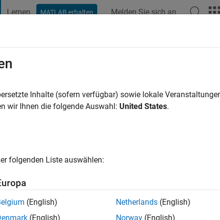
Lernen
Melden Sie sich an
MATLAB erhalten
t Playground
Diskussionen
Wettbewerbe
Blogs
Veröffentlic
en
ersetzte Inhalte (sofern verfügbar) sowie lokale Veranstaltung
n wir Ihnen die folgende Auswahl:
United States
.
5 Jahre vor
|
Aktiv seit 2018
ng:
0
er folgenden Liste auswählen:
Europa
Belgium
(English)
Netherlands
(English)
Denmark
(English)
Norway
(English)