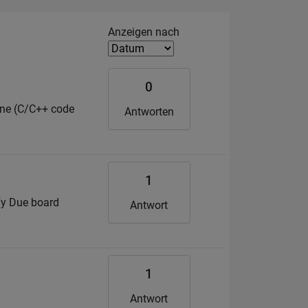
Filter2
Anzeigen nach
0
fine (C/C++ code
Antworten
1
ify Due board
Antwort
1
Antwort