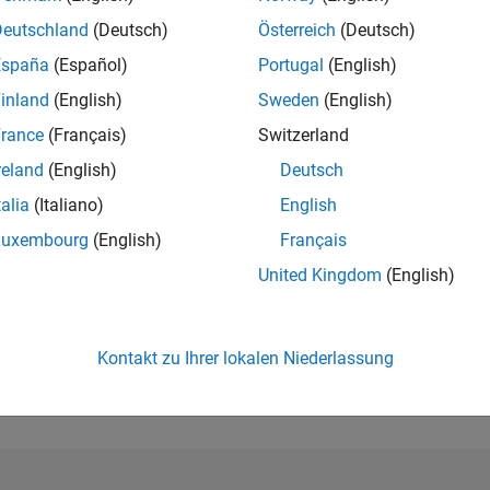
RANG
Deutschland
(Deutsch)
Österreich
(Deutsch)
157.277
España
(Español)
Portugal
(English)
of 302.028
inland
(English)
Sweden
(English)
REPUTATION
0
rance
(Français)
Switzerland
reland
(English)
Deutsch
BEITRÄGE
5
Fragen
talia
(Italiano)
English
0
Antworten
Luxembourg
(English)
Français
ANTWORTZUS
United Kingdom
(English)
0.0%
04/22
11/22
L
06/23
01/24
08/24
03/25
10/25
05/26
ZEITACHSE
ERHALTENE
Kontakt zu Ihrer lokalen Niederlassung
STIMMEN
0