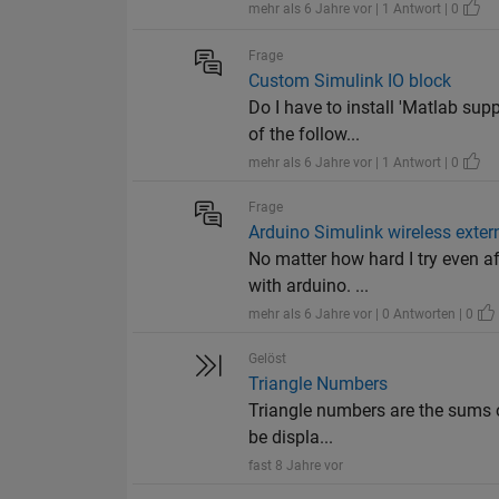
mehr als 6 Jahre vor | 1 Antwort | 0
Frage
Custom Simulink IO block
Do I have to install 'Matlab sup
of the follow...
mehr als 6 Jahre vor | 1 Antwort | 0
Frage
Arduino Simulink wireless exte
No matter how hard I try even af
with arduino. ...
mehr als 6 Jahre vor | 0 Antworten | 0
Gelöst
Triangle Numbers
Triangle numbers are the sums o
be displa...
fast 8 Jahre vor