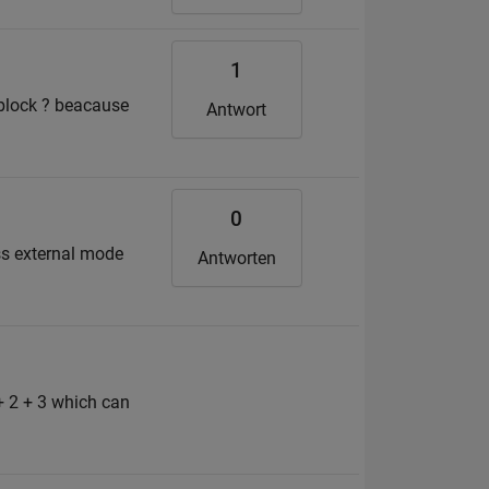
1
r block ? beacause
Antwort
0
ess external mode
Antworten
+ 2 + 3 which can