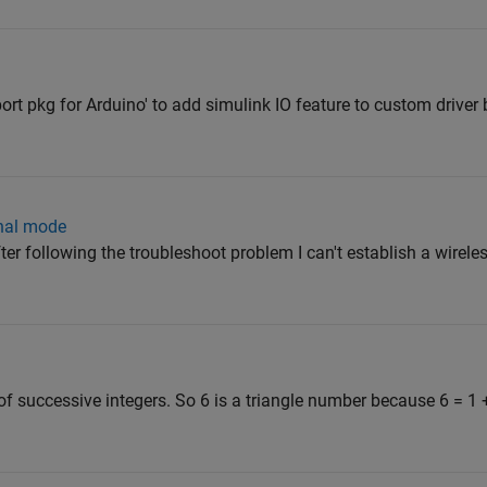
port pkg for Arduino' to add simulink IO feature to custom drive
rnal mode
ter following the troubleshoot problem I can't establish a wirel
f successive integers. So 6 is a triangle number because 6 = 1 