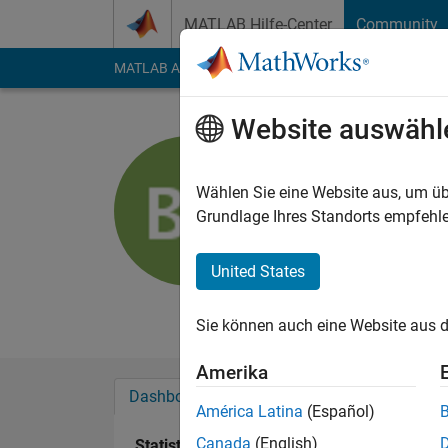
Weiter zum Inhalt
MATLAB Hilfe-Center
Community
MATLAB Answers
File Exchange
Cody
AI Cha
Website auswähl
Bikash
University
Wählen Sie eine Website aus, um üb
Grundlage Ihres Standorts empfehle
Last seen: mehr als 
Followers:
0
Followi
United States
Follow
Sie können auch eine Website aus d
Amerika
Dashboard
Abzeichen
Empfehlungen
América Latina
(Español)
Canada
(English)
Statistik