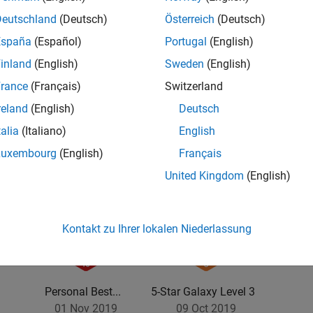
Deutschland
(Deutsch)
Österreich
(Deutsch)
España
(Español)
Portugal
(English)
inland
(English)
Sweden
(English)
rance
(Français)
Switzerland
2
reland
(English)
Deutsch
talia
(Italiano)
English
Luxembourg
(English)
Français
United Kingdom
(English)
Kontakt zu Ihrer lokalen Niederlassung
Personal Best...
5-Star Galaxy Level 3
01 Nov 2019
09 Oct 2019