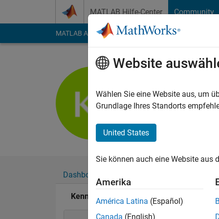
Weiter zum Inhalt
MATLAB Hilfe-Center
Community
MATLAB Answers
File Exchange
Cody
AI Cha
Website auswähl
Kenneth 
Last seen: 4 Monate 
Wählen Sie eine Website aus, um üb
Followers:
2
Followi
Grundlage Ihres Standorts empfehle
Follow
Nachri
United States
Sie können auch eine Website aus d
Dashboard
Abzeichen
Empfehlungen
Amerika
Kenneth Johnson's Abzeichen
América Latina
(Español)
Canada
(English)