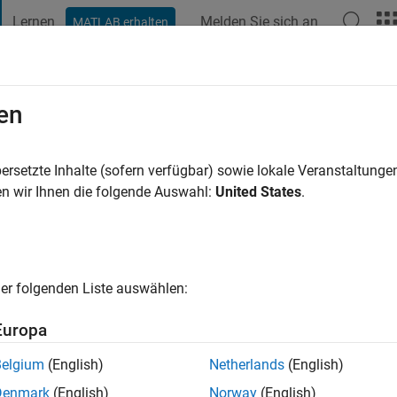
Lernen
Melden Sie sich an
MATLAB erhalten
t Playground
Diskussionen
Wettbewerbe
Blogs
Veröffentlic
en
Johnson
vor
|
Aktiv seit 2011
ersetzte Inhalte (sofern verfügbar) sowie lokale Veranstaltung
ng:
0
n wir Ihnen die folgende Auswahl:
United States
.
cht
er folgenden Liste auswählen:
Europa
Belgium
(English)
Netherlands
(English)
Denmark
(English)
Norway
(English)