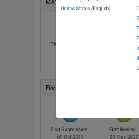
MATLAB Answers Abzeichen
United States
(English)
F
F
Thankful Level 1
Thankful Level 
I
31 Mar 2021
15 Feb 2022
I
File Exchange Abzeichen
First Submission
First Review
09 Oct 2019
20 May 2020