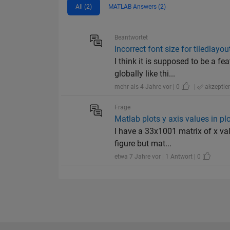
All (2)
MATLAB Answers (2)
Beantwortet
Incorrect font size for tiledlayou
I think it is supposed to be a 
globally like thi...
mehr als 4 Jahre vor | 0
|
akzeptier
Frage
Matlab plots y axis values in plo
I have a 33x1001 matrix of x val
figure but mat...
etwa 7 Jahre vor | 1 Antwort | 0