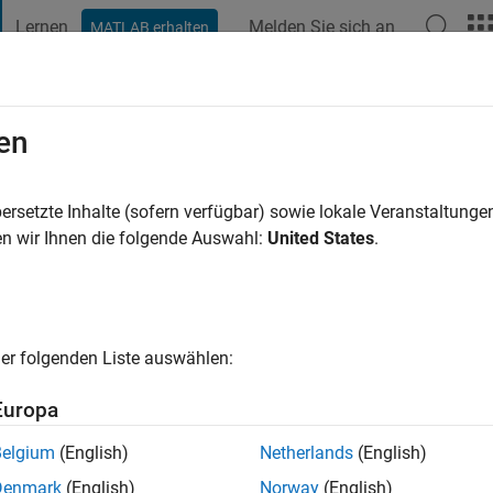
Lernen
Melden Sie sich an
MATLAB erhalten
t Playground
Diskussionen
Wettbewerbe
Blogs
Veröffentlic
en
en
r
|
Aktiv seit 2019
ersetzte Inhalte (sofern verfügbar) sowie lokale Veranstaltung
ng:
0
n wir Ihnen die folgende Auswahl:
United States
.
er folgenden Liste auswählen:
Europa
Belgium
(English)
Netherlands
(English)
RANG
Denmark
(English)
Norway
(English)