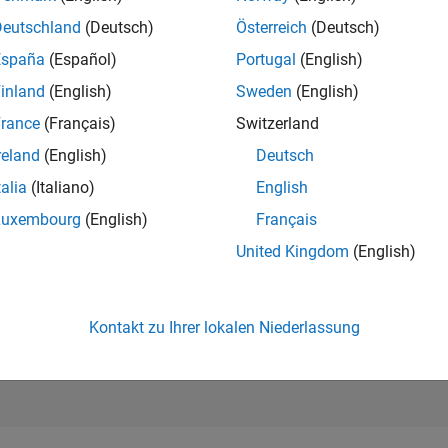
11.138
of 302.028
Deutschland
(Deutsch)
Österreich
(Deutsch)
España
(Español)
Portugal
(English)
REPUTATION
4
inland
(English)
Sweden
(English)
rance
(Français)
Switzerland
BEITRÄGE
1
Frage
reland
(English)
Deutsch
1
Antwort
talia
(Italiano)
English
ANTWORTZUS
Luxembourg
(English)
Français
100.0%
22
11/22
L
06/23
01/24
08/24
03/25
10/25
05/26
United Kingdom
(English)
ZEITACHSE
ERHALTENE
STIMMEN
0
Kontakt zu Ihrer lokalen Niederlassung