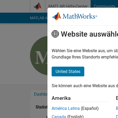
Weiter zum Inhalt
MATLAB Hilfe-Center
Community
MATLAB Answers
File Exchange
Cody
AI Cha
Website auswähl
Marc Thel
Last seen: 3 Tage vo
Wählen Sie eine Website aus, um üb
Followers:
0
Followi
Grundlage Ihres Standorts empfehle
Follow
United States
Sie können auch eine Website aus d
Dashboard
Abzeichen
Empfehlungen
Amerika
Statistik
América Latina
(Español)
Canada
(English)
MATLAB Answers