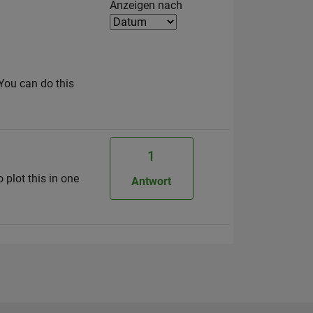
Filter2
Anzeigen nach
You can do this
1
 plot this in one
Antwort