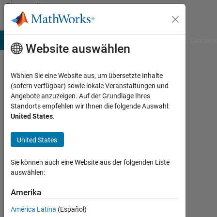
Weiter zum Inhalt
Community
Profile
B Answers
File Exchange
Cody
AI Chat Playground
Diskussi
Website auswählen
Wählen Sie eine Website aus, um übersetzte Inhalte
David
(sofern verfügbar) sowie lokale Veranstaltungen und
Angebote anzuzeigen. Auf der Grundlage Ihres
Spelman
Standorts empfehlen wir Ihnen die folgende Auswahl:
United States
.
Last
seen:
etwa
United States
5
Jahre
Sie können auch eine Website aus der folgenden Liste
vor
auswählen:
|
Aktiv
Amerika
seit
América Latina
(Español)
2019