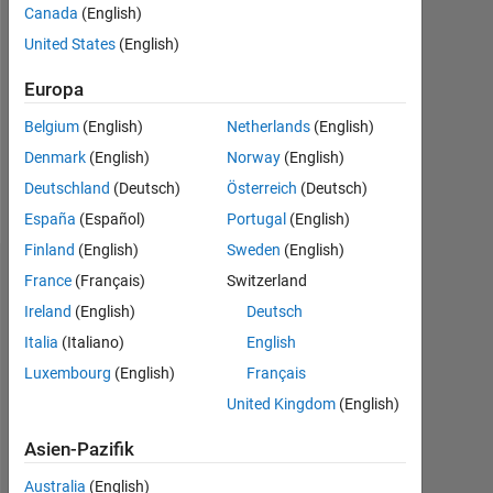
Canada
(English)
Followers:
United States
(English)
0
Europa
Following:
0
Belgium
(English)
Netherlands
(English)
Denmark
(English)
Norway
(English)
Follow
Deutschland
(Deutsch)
Österreich
(Deutsch)
España
(Español)
Portugal
(English)
Finland
(English)
Sweden
(English)
Dashboard
France
(Français)
Switzerland
Ireland
(English)
Deutsch
Statistik
Italia
(Italiano)
English
Luxembourg
(English)
Français
MATLAB Answers
United Kingdom
(English)
-2
-1
3
2
Asien-Pazifik
Australia
(English)