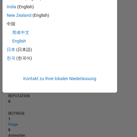
BEITRÄGE
India
(English)
L
1
New Zealand
(English)
中国
简体中文
0
05/20
02/21
11/21
05/23
02/24
11/24
05/26
06/20
04/21
02/22
12/22
10/23
06/25
04/26
08/19
08/20
08/21
08/22
L
08/23
08/24
08/25
08/26
English
ZEITACHSE
日本
(日本語)
한국
(한국어)
RANG
255.016
Kontakt zu Ihrer lokalen Niederlassung
of
302.031
REPUTATION
0
BEITRÄGE
1
Frage
0
Antworten