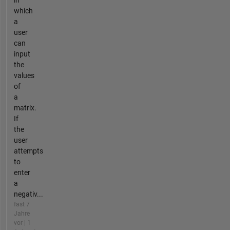
in
which
a
user
can
input
the
values
of
a
matrix.
If
the
user
attempts
to
enter
a
negativ...
fast 7
Jahre
vor | 1