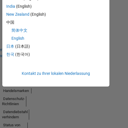
India
(English)
New Zealand
(English)
Thankful Level 1
14 Apr 2022
中国
简体中文
English
日本
(日本語)
en
한국
(한국어)
hen
Kontakt zu Ihrer lokalen Niederlassung
Trust
Center
Handelsmarken
Datenschutz-
Richtlinien
Datendiebstahl
verhindern
Status von