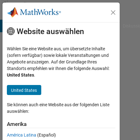
Weiter zum Inhalt
Community
Profile
B Answers
File Exchange
Cody
AI Chat Playground
Diskussi
Website auswählen
Wählen Sie eine Website aus, um übersetzte Inhalte
Megan
(sofern verfügbar) sowie lokale Veranstaltungen und
Angebote anzuzeigen. Auf der Grundlage Ihres
Renny
Standorts empfehlen wir Ihnen die folgende Auswahl:
United States
.
Last
seen: 9
Monate
United States
vor
|
Sie können auch eine Website aus der folgenden Liste
Aktiv
auswählen:
seit
2022
Amerika
América Latina
(Español)
Followers: