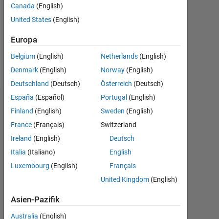
0
Canada
(English)
United States
(English)
Following:
0
Europa
Belgium
(English)
Netherlands
(English)
Follow
Denmark
(English)
Norway
(English)
Deutschland
(Deutsch)
Österreich
(Deutsch)
España
(Español)
Portugal
(English)
Abzeichen
Finland
(English)
Sweden
(English)
Megan
France
(Français)
Switzerland
Renny's
Ireland
(English)
Deutsch
Abzeichen
Italia
(Italiano)
English
MATLAB
Luxembourg
(English)
Français
Answers
Alle
United Kingdom
(English)
Abzeichen
Asien-Pazifik
Australia
(English)