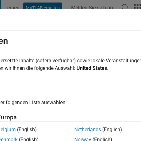
Lernen
Melden Sie sich an
MATLAB erhalten
t Playground
Diskussionen
Wettbewerbe
Blogs
Veröffentlic
en
Needless Also
e vor
|
Aktiv seit 2018
ersetzte Inhalte (sofern verfügbar) sowie lokale Veranstaltung
ng:
0
n wir Ihnen die folgende Auswahl:
United States
.
er folgenden Liste auswählen:
Europa
Belgium
(English)
Netherlands
(English)
RANG
Denmark
(English)
Norway
(English)