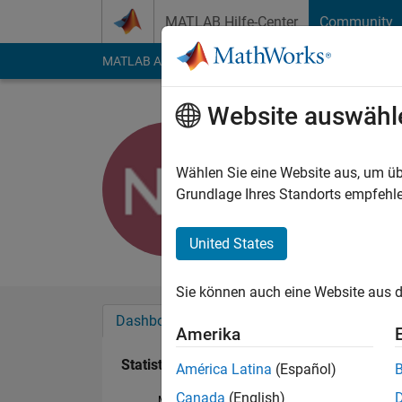
Weiter zum Inhalt
MATLAB Hilfe-Center
Community
MATLAB Answers
File Exchange
Cody
AI Cha
Website auswähl
Needless 
Last seen: 12 Monat
Wählen Sie eine Website aus, um üb
Followers:
0
Followi
Grundlage Ihres Standorts empfehle
Follow
United States
Sie können auch eine Website aus d
Dashboard
Abzeichen
Empfehlungen
Amerika
Statistik
América Latina
(Español)
Canada
(English)
MATLAB Answers