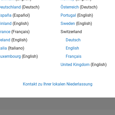
169.232
of 302.031
Deutschland
(Deutsch)
Österreich
(Deutsch)
España
(Español)
Portugal
(English)
REPUTATION
0
inland
(English)
Sweden
(English)
rance
(Français)
Switzerland
BEITRÄGE
2
Fragen
reland
(English)
Deutsch
0
Antworten
talia
(Italiano)
English
ANTWORTZUS
Luxembourg
(English)
Français
50.0%
04/22
11/22
L
06/23
01/24
08/24
03/25
10/25
05/26
United Kingdom
(English)
ZEITACHSE
ERHALTENE
STIMMEN
0
Kontakt zu Ihrer lokalen Niederlassung