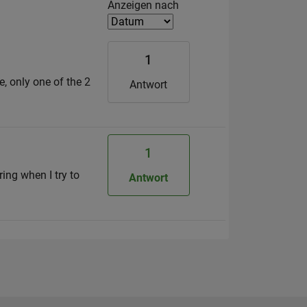
Filter2
Anzeigen nach
1
e, only one of the 2
Antwort
1
ing when I try to
Antwort