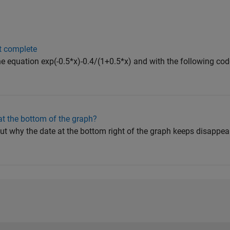
t complete
 the equation exp(-0.5*x)-0.4/(1+0.5*x) and with the following cod
at the bottom of the graph?
 out why the date at the bottom right of the graph keeps disappear