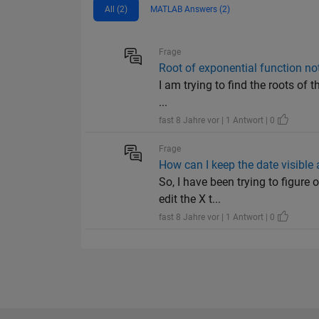
All (2)
MATLAB Answers (2)
Frage
Root of exponential function no
I am trying to find the roots of
...
fast 8 Jahre vor | 1 Antwort | 0
Frage
How can I keep the date visible 
So, I have been trying to figure
edit the X t...
fast 8 Jahre vor | 1 Antwort | 0