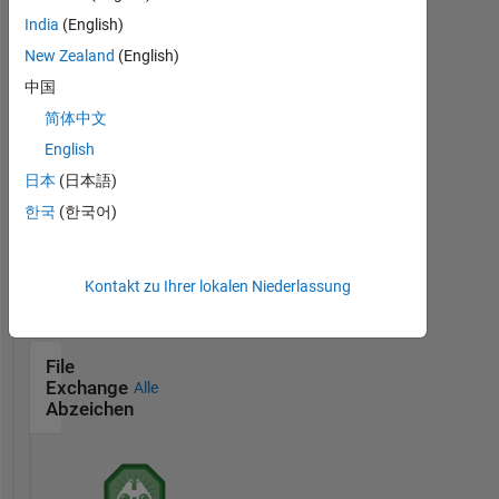
India
(English)
New Zealand
(English)
Thankful Level 1
中国
20 Jul 2017
简体中文
English
日本
(日本語)
한국
(한국어)
Thankful Level 2
15 Feb 2022
Kontakt zu Ihrer lokalen Niederlassung
File
Exchange
Alle
Abzeichen