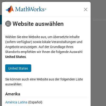
Weiter zum Inhalt
Community
Profile
B Answers
File Exchange
Cody
AI Chat Playground
Diskussi
Website auswählen
Wählen Sie eine Website aus, um übersetzte Inhalte
Michael
(sofern verfügbar) sowie lokale Veranstaltungen und
Angebote anzuzeigen. Auf der Grundlage Ihres
Devereux
Standorts empfehlen wir Ihnen die folgende Auswahl:
United States
.
Last
seen:
11
United States
Monate
vor
Sie können auch eine Website aus der folgenden Liste
|
auswählen:
Aktiv
seit
Amerika
2017
América Latina
(Español)