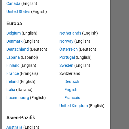
Followers:
Canada
(English)
0
United States
(English)
Following:
Europa
0
Belgium
(English)
Netherlands
(English)
Denmark
(English)
Norway
(English)
Follow
Deutschland
(Deutsch)
Österreich
(Deutsch)
España
(Español)
Portugal
(English)
Finland
(English)
Sweden
(English)
Abzeichen
France
(Français)
Switzerland
Michael
Ireland
(English)
Deutsch
Devereux's
Abzeichen
Italia
(Italiano)
English
Luxembourg
(English)
Français
MATLAB
United Kingdom
(English)
Answers
Alle
Abzeichen
Asien-Pazifik
Australia
(English)