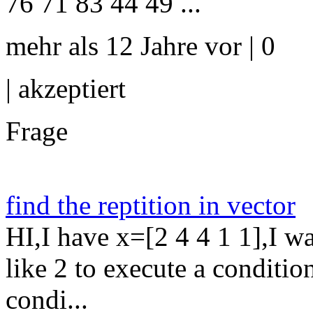
76 71 83 44 49 ...
mehr als 12 Jahre vor | 0
|
akzeptiert
Frage
find the reptition in vector
HI,I have x=[2 4 4 1 1],I wa
like 2 to execute a conditio
condi...