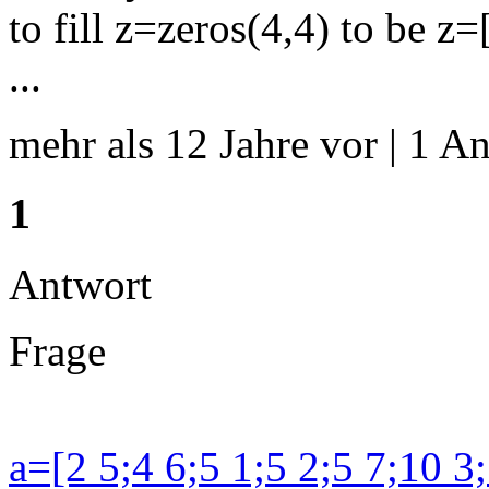
to fill z=zeros(4,4) to be z=
...
mehr als 12 Jahre vor | 1 An
1
Antwort
Frage
a=[2 5;4 6;5 1;5 2;5 7;10 3;