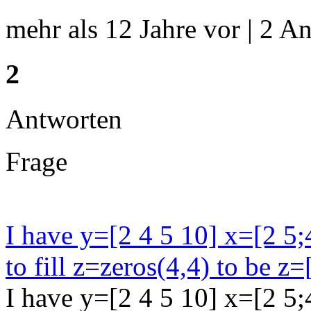
mehr als 12 Jahre vor | 2 An
2
Antworten
Frage
I have y=[2 4 5 10] x=[2 5;
to fill z=zeros(4,4) to be z=
I have y=[2 4 5 10] x=[2 5;4