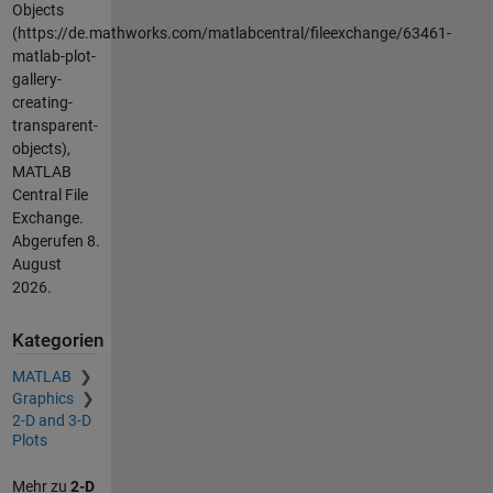
Objects
(https://de.mathworks.com/matlabcentral/fileexchange/63461-
matlab-plot-
gallery-
creating-
transparent-
objects),
MATLAB
Central File
Exchange.
Abgerufen
8.
August
2026
.
Kategorien
MATLAB
Graphics
2-D and 3-D
Plots
Mehr zu
2-D