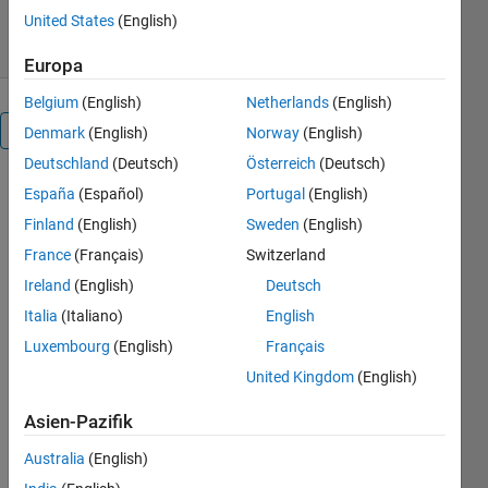
19. Dez 2018
United States
(English)
Europa
Belgium
(English)
Netherlands
(English)
Überblick
Denmark
(English)
Norway
(English)
Deutschland
(Deutsch)
Österreich
(Deutsch)
This is an
España
(Español)
Portugal
(English)
example of
Finland
(English)
Sweden
(English)
how to
France
(Français)
Switzerland
create
transparent
Ireland
(English)
Deutsch
objects in
Italia
(Italiano)
English
MATLAB®.
Luxembourg
(English)
Français
Read about
the
United Kingdom
(English)
"FaceAlpha"
property in
Asien-Pazifik
the MATLAB
Australia
(English)
documentation.
This feature