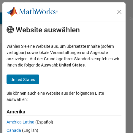
Weiter zum Inhalt
File
Exchange
MATLAB Answers
File Exchange
Cody
AI Chat Playground
Di
Website auswählen
Wählen Sie eine Website aus, um übersetzte Inhalte (sofern
MATLAB
verfügbar) sowie lokale Veranstaltungen und Angebote
anzuzeigen. Auf der Grundlage Ihres Standorts empfehlen wir
Plot Gallery
Ihnen die folgende Auswahl:
United States
.
- Creating
Transparent
United States
Objects
Sie können auch eine Website aus der folgenden Liste
Create transparent objects
auswählen:
MathWorks Plot Gallery Team
Amerika
América Latina
(Español)
Version 1.0.0.1
(26,8 KB)
280 Downloads
0,00/5
(0)
Canada
(English)