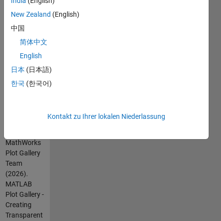
India
(English)
is available
New Zealand
(English)
in R2015b or
中国
newer.
For more
简体中文
examples,
English
go to
日本
(日本語)
MATLAB
Plot Gallery -
한국
(한국어)
http://www.mathworks.com/discovery/gallery.html
Zitieren
Kontakt zu Ihrer lokalen Niederlassung
als
MathWorks
Plot Gallery
Team
(2026).
MATLAB
Plot Gallery -
Creating
Transparent