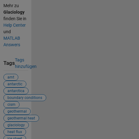
Mehr zu
Glaciology
finden Sie in
Help Center
und
MATLAB
Answers
Tags
Tags
hinzufügen
amt
antarctic
antarctica
boundary conditions
cism
geothermal
geothermal heat
glaciology
heat flux
ice sheet