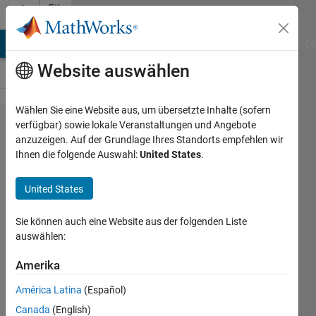
Weiter zum Inhalt
File
Exchange
MATLAB Answers
File Exchange
Cody
AI Chat Playground
Di
Website auswählen
Wählen Sie eine Website aus, um übersetzte Inhalte (sofern
Antarctic
verfügbar) sowie lokale Veranstaltungen und Angebote
anzuzeigen. Auf der Grundlage Ihres Standorts empfehlen wir
basal
Ihnen die folgende Auswahl:
United States
.
geothermal
heat flux
United States
A simple interpolator returns
Sie können auch eine Website aus der folgenden Liste
estimated geothermal heat flux at
auswählen:
any location(s)
Amerika
Chad Greene
Version 2.0.0.0
(50,6 KB)
América Latina
(Español)
446 Downloads
5,00/5
(1)
Canada
(English)