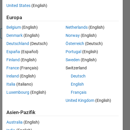
3. Mai 2017
United States
(English)
Europa
Belgium
(English)
Netherlands
(English)
Überblick
Denmark
(English)
Norway
(English)
Deutschland
(Deutsch)
Österreich
(Deutsch)
Get
España
(Español)
Portugal
(English)
geothermal
Finland
(English)
Sweden
(English)
heat flux for
Antarctica.
France
(Français)
Switzerland
Check out
Ireland
(English)
Deutsch
the
Italia
(Italiano)
English
Examples
tab for
Luxembourg
(English)
Français
syntax.
United Kingdom
(English)
Zitieren
Asien-Pazifik
als
Australia
(English)
Chad Greene