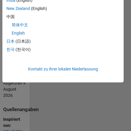
India
(English)
(2026).
New Zealand
(English)
Antarctic
basal
中国
geothermal
简体中文
heat flux
English
(https://de.mathworks.com/matlabcentral/fileexchange/54728-
antarctic-
日本
(日本語)
basal-
한국
(한국어)
geothermal-
heat-flux),
MATLAB
Kontakt zu Ihrer lokalen Niederlassung
Central File
Exchange.
Abgerufen
9.
August
2026
.
Quellenangaben
Inspiriert
von: