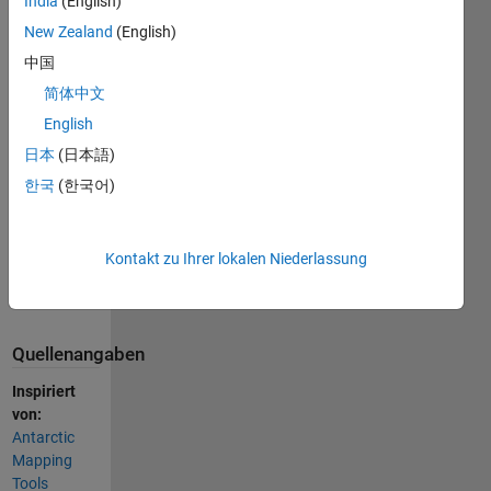
India
(English)
Zitieren
New Zealand
(English)
als
中国
Chad Greene
简体中文
(2026).
ICPcampaign
English
(https://de.mathworks.com/matlabcentral/fileexchange/53766-
日本
(日本語)
icpcampaign),
한국
(한국어)
MATLAB
Central File
Exchange.
Abgerufen
6.
Kontakt zu Ihrer lokalen Niederlassung
August
2026
.
Quellenangaben
Inspiriert
von:
Antarctic
Mapping
Tools