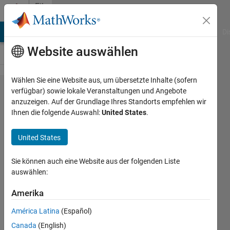
Weiter zum Inhalt
File
Exchange
MATLAB Answers
File Exchange
Cody
AI Chat Playground
Di
Website auswählen
Wählen Sie eine Website aus, um übersetzte Inhalte (sofern
ICPcampaign
verfügbar) sowie lokale Veranstaltungen und Angebote
anzuzeigen. Auf der Grundlage Ihres Standorts empfehlen wir
Ihnen die folgende Auswahl:
United States
.
United States
Returns UTIG ICECAP field seasons
associated with input times.
Sie können auch eine Website aus der folgenden Liste
auswählen:
Chad Greene
Version 1.0.0.0
(2,82 KB)
Amerika
269 Downloads
0,00/5
(0)
30. Okt 2015
América Latina
(Español)
Canada
(English)