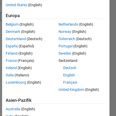
United States
(English)
Europa
Überblick
Belgium
(English)
Netherlands
(English)
This
Denmark
(English)
Norway
(English)
function
Deutschland
(Deutsch)
Österreich
(Deutsch)
simply
España
(Español)
Portugal
(English)
returns
University of
Finland
(English)
Sweden
(English)
Texas at
France
(Français)
Switzerland
Austin
Ireland
(English)
Deutsch
Institute for
Geophysics
Italia
(Italiano)
English
(UTIG)
Luxembourg
(English)
Français
aerogeophysical
United Kingdom
(English)
field season
numbers for
Asien-Pazifik
any given
input times.
Australia
(English)