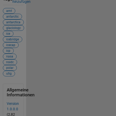
hinzufügen
amt
antarctic
antarctica
glaciology
ice
icebridge
icecap
icp
nasa
nsidc
polar
utig
Allgemeine
Informationen
Version
1.0.0.0
(2,82