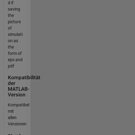
d if
saving
the
picture
of
simulati
on as
the
form of
eps and
pdf
Kompatibilität
der
MATLAB-
Version
Kompatibel
mit
allen
Versionen