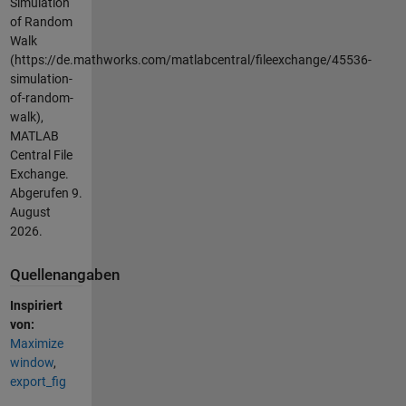
Simulation
of Random
Walk
(https://de.mathworks.com/matlabcentral/fileexchange/45536-
simulation-
of-random-
walk),
MATLAB
Central File
Exchange.
Abgerufen
9.
August
2026
.
Quellenangaben
Inspiriert
von:
Maximize
window
,
export_fig