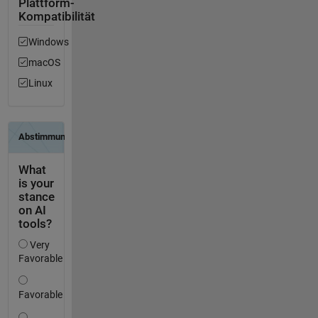
Plattform-
Kompatibilität
Windows
macOS
Linux