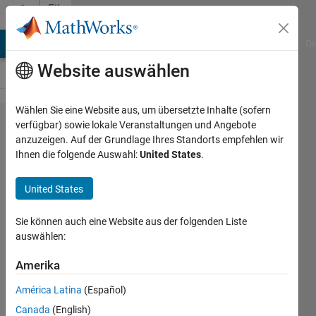
Weiter zum Inhalt
File
Exchange
MATLAB Answers
File Exchange
Cody
AI Chat Playground
Di
Website auswählen
Wählen Sie eine Website aus, um übersetzte Inhalte (sofern
Simulation
verfügbar) sowie lokale Veranstaltungen und Angebote
anzuzeigen. Auf der Grundlage Ihres Standorts empfehlen wir
of
Ihnen die folgende Auswahl:
United States
.
Random
Walk
United States
Random walk model is made to
Sie können auch eine Website aus der folgenden Liste
explain the Brownian motion.
auswählen:
QiQin Zhan
Amerika
Version 1.1.0.0
(814 KB)
2,9K Downloads
4,30/5
(3)
América Latina
(Español)
13. Feb 2014
Canada
(English)