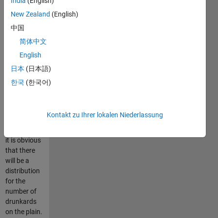
India
(English)
speed is
New Zealand
(English)
same and
they cannot
中国
affect each
简体中文
other. The
English
distance of a
step they
日本
(日本語)
walk is
한국
(한국어)
distributed
uniformly in
a certain
Kontakt zu Ihrer lokalen Niederlassung
range. After
some walks,
it is obvious
that there
will be a
distribution
for the
number of
drunkards
on the plain.