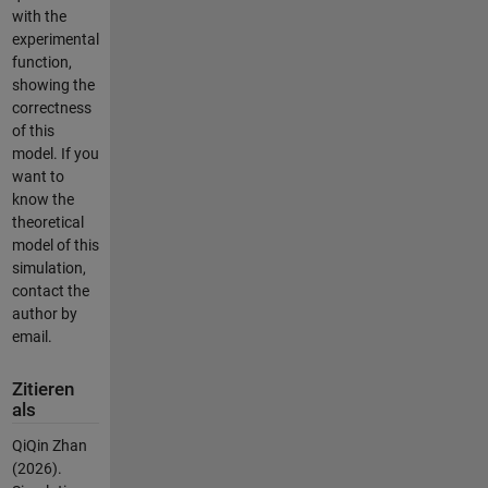
with the
experimental
function,
showing the
correctness
of this
model. If you
want to
know the
theoretical
model of this
simulation,
contact the
author by
email.
Zitieren
als
QiQin Zhan
(2026).