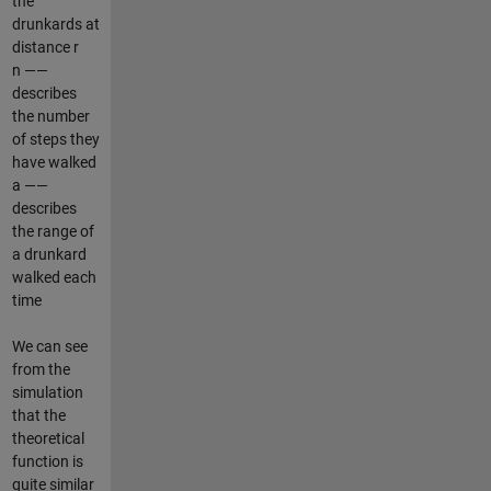
the
drunkards at
distance r
n ——
describes
the number
of steps they
have walked
a ——
describes
the range of
a drunkard
walked each
time
We can see
from the
simulation
that the
theoretical
function is
quite similar