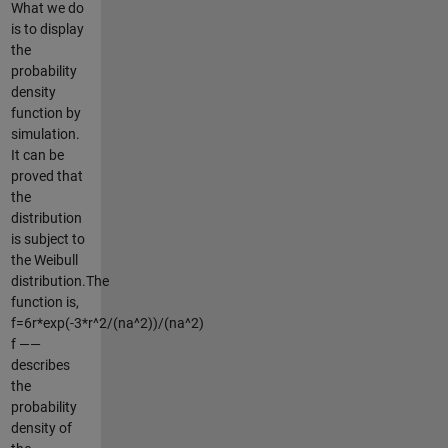
What we do
is to display
the
probability
density
function by
simulation.
It can be
proved that
the
distribution
is subject to
the Weibull
distribution.The
function is,
f=6r*exp(-3*r^2/(na^2))/(na^2)
f ——
describes
the
probability
density of