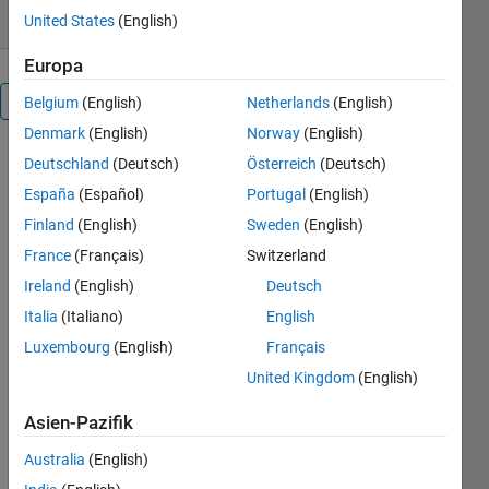
United States
(English)
Europa
Überblick
Belgium
(English)
Netherlands
(English)
Denmark
(English)
Norway
(English)
In this
Deutschland
(Deutsch)
Österreich
(Deutsch)
simulation,
España
(Español)
Portugal
(English)
we assume
Finland
(English)
Sweden
(English)
that there's a
group of
France
(Français)
Switzerland
drunkards
Ireland
(English)
Deutsch
walking
Italia
(Italiano)
English
from same
area at the
Luxembourg
(English)
Français
same time.
United Kingdom
(English)
Then we can
make the
Asien-Pazifik
following
hypothesis.
Australia
(English)
The walking