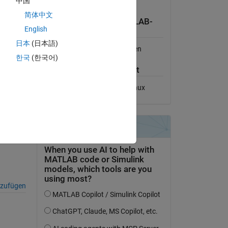
中国
Lizenz anzeigen
简体中文
Kompatibilität der MATLAB-
English
Version
tm-mtl-
日本
(日本語)
Kompatibel mit allen Versionen
한국
(한국어)
Plattform-Kompatibilität
Windows
macOS
Linux
nzufügen