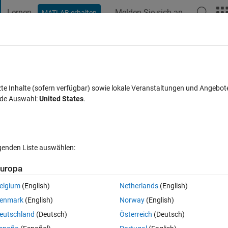
Lernen
Melden Sie sich an
MATLAB erhalten
t Playground
Discussions
Contests
Blogs
Post
More
eröffentlichen
Info
+ MTL parser
zte Inhalte (sofern verfügbar) sowie lokale Veranstaltungen und Angebot
nde Auswahl:
United States
.
rom MTL text file, which is provided with LANDSAT 7 ETM+ data.
sion 1.0.0.0
(3,96 KB)
815 Downloads
5,00/5
(1)
7. Mär 2011
lgenden Liste auswählen:
f
Rezensionen
(1)
Diskussionen
(1)
uropa
elgium
(English)
Netherlands
(English)
t file, which contains metadata information for the dataset. MTL file is u
enmark
(English)
Norway
(English)
 distributed from USGS.
eutschland
(Deutsch)
Österreich
(Deutsch)
mber of imagery.