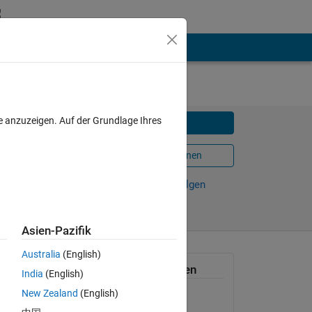
e anzuzeigen. Auf der Grundlage Ihres
Herunterladen
In MATLAB Online öffnen
Weiterleiten
Verfolgen
Asien-Pazifik
Australia
(English)
sually
Allgemeine Informationen
India
(English)
New Zealand
(English)
Version 1.0.0.0
(3,96 KB)