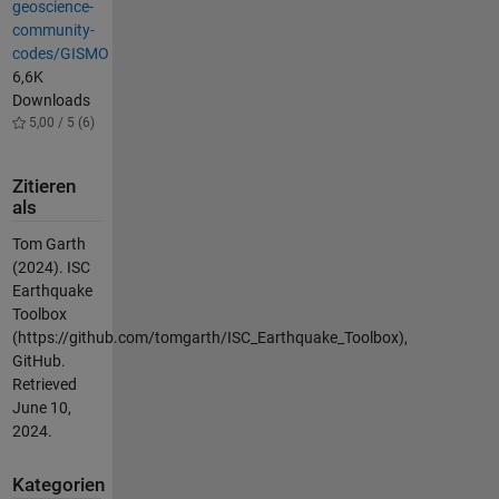
geoscience-
community-
codes/GISMO
6,6K
Downloads
5,00 / 5 (6)
Zitieren
als
Tom Garth
(2024). ISC
Earthquake
Toolbox
(https://github.com/tomgarth/ISC_Earthquake_Toolbox),
GitHub.
Retrieved
June 10,
2024.
Kategorien