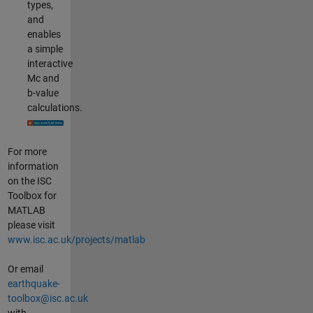
types,
and
enables
a simple
interactive
Mc and
b-value
calculations.
For more
information
on the ISC
Toolbox for
MATLAB
please visit
www.isc.ac.uk/projects/matlab
Or email
earthquake-
toolbox@isc.ac.uk
with