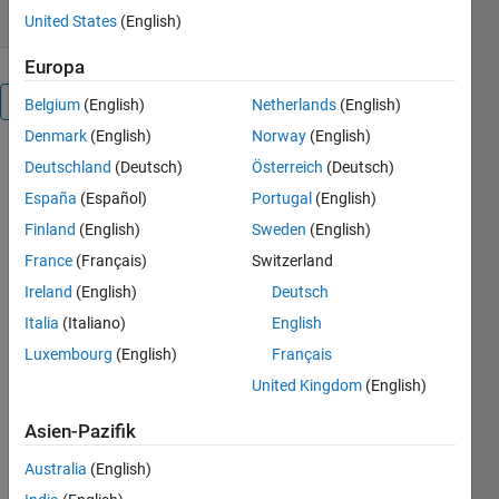
United States
(English)
Europa
Überblick
Belgium
(English)
Netherlands
(English)
Denmark
(English)
Norway
(English)
Deutschland
(Deutsch)
Österreich
(Deutsch)
España
(Español)
Portugal
(English)
ISC
Finland
(English)
Sweden
(English)
Earthquake
France
(Français)
Switzerland
Toolbox
Ireland
(English)
Deutsch
for
Italia
(Italiano)
English
MATLAB
Luxembourg
(English)
Français
United Kingdom
(English)
A set of
MATLAB
Asien-Pazifik
functions for
Australia
(English)
downloading
and