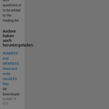
questions or
to be added
to the
mailing list.
Andere
haben
auch
heruntergeladen:
RDMSEED
and
MKMSEED:
Read and
write
miniSEED
files
9K
Downloads
5,00 / 5
(21)