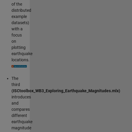
of the
distributed
example
datasets)
with a
focus
on
plotting
earthquake
locations.
The
third
(ISCtoolbox_WB3_Exploring_Earthquake_Magnitudes.mlx)
introduces
and
compares
different
earthquake
magnitude