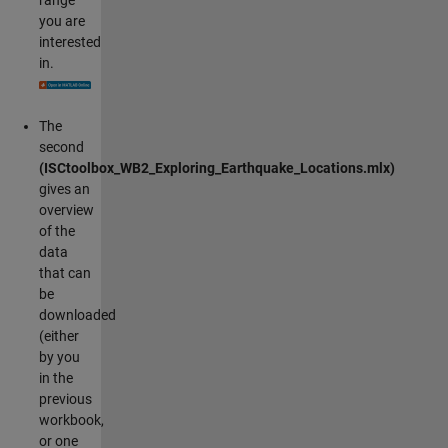
you are
interested
in.
The
second
(ISCtoolbox_WB2_Exploring_Earthquake_Locations.mlx)
gives an
overview
of the
data
that can
be
downloaded
(either
by you
in the
previous
workbook,
or one