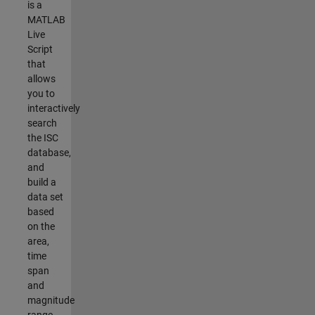
is a
MATLAB
Live
Script
that
allows
you to
interactively
search
the ISC
database,
and
build a
data set
based
on the
area,
time
span
and
magnitude
range