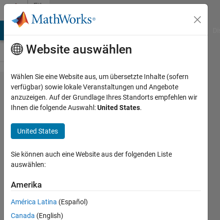
Weiter zum Inhalt
File
Exchange
MATLAB Answers
File Exchange
Cody
AI Chat Playground
Di
Website auswählen
Wählen Sie eine Website aus, um übersetzte Inhalte (sofern
ISC Earthquake
verfügbar) sowie lokale Veranstaltungen und Angebote
anzuzeigen. Auf der Grundlage Ihres Standorts empfehlen wir
Toolbox
Ihnen die folgende Auswahl:
United States
.
United States
A set of MATLAB functions for downloading and
Sie können auch eine Website aus der folgenden Liste
handling earthquake data from the International
auswählen:
Seismological Centre (ISC)
https://github.com/tomgarth/ISC_Earthquake_Toolbox
Amerika
Tom Garth
Version 1.0.0
(13,8 MB)
153 Downloads
América Latina
(Español)
0,00/5
(0)
17. Nov 2025
Canada
(English)