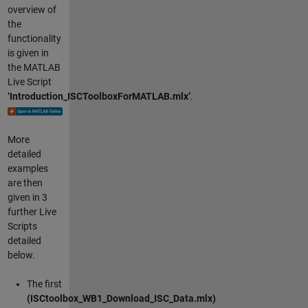
overview of
the
functionality
is given in
the MATLAB
Live Script
‘Introduction_ISCToolboxForMATLAB.mlx’
.
More
detailed
examples
are then
given in 3
further Live
Scripts
detailed
below.
The first
(ISCtoolbox_WB1_Download_ISC_Data.mlx)