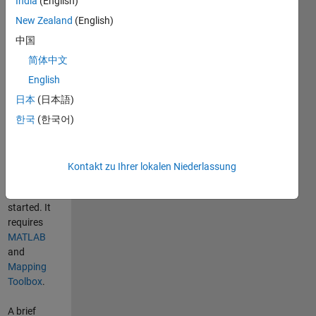
India
(English)
handling
New Zealand
(English)
earthquake
中国
data from
the
简体中文
International
English
Seismological
日本
(日本語)
Centre (ISC)
.
The toolbox
한국
(한국어)
contains a
number of
MATLAB
Kontakt zu Ihrer lokalen Niederlassung
Live Scripts
to get you
started. It
requires
MATLAB
and
Mapping
Toolbox
.
A brief