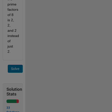
prime 
factors 
of 8 
is 2, 
2, 
and 2 
instead 
of 
just 
2.
Solve
Solution
Stats
33