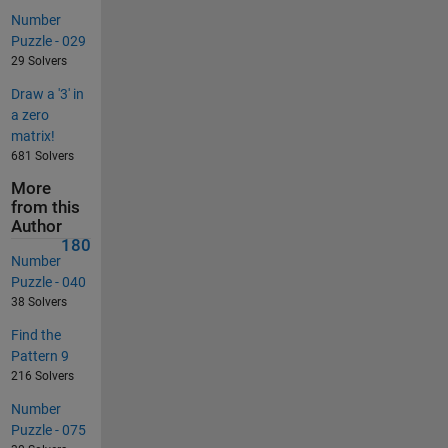
Number
Puzzle - 029
29 Solvers
Draw a '3' in
a zero
matrix!
681 Solvers
More
from this
Author
180
Number
Puzzle - 040
38 Solvers
Find the
Pattern 9
216 Solvers
Number
Puzzle - 075