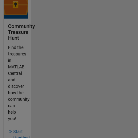
Community
Treasure
Hunt
Find the
treasures
in
MATLAB
Central
and
discover
how the
community
can
help
you!
Start