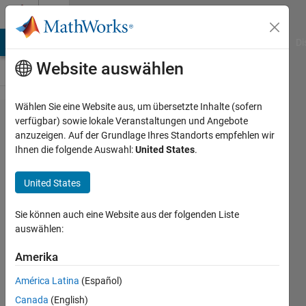
Weiter zum Inhalt
Cody
MATLAB Answers
File Exchange
Cody
AI Chat Playground
Di
Website auswählen
Wählen Sie eine Website aus, um übersetzte Inhalte (sofern
Problem
verfügbar) sowie lokale Veranstaltungen und Angebote
anzuzeigen. Auf der Grundlage Ihres Standorts empfehlen wir
50584.
Ihnen die folgende Auswahl:
United States
.
Number
Puzzle -
United States
095
Sie können auch eine Website aus der folgenden Liste
auswählen:
Doddy
Kastanya
Amerika
25
América Latina
(Español)
solvers
Canada
(English)
0 likes