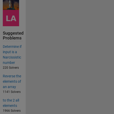
Suggested
Problems
Determine if
input is a
Narcissistic
number
220 Solvers
Reverse the
elements of
an array
1141 Solvers
to the 2 all
elements
1966 Solvers