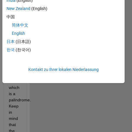
India
(English)
factors 
of 
New Zealand
(English)
102 
中国
is 2, 
简体中文
3, 
and 
English
17. 
日本
(日本語)
The 
한국
(한국어)
sum 
of 
these 
three 
Kontakt zu Ihrer lokalen Niederlassung
numbers 
is 22 
which 
is a 
palindrome. 
Keep 
in 
mind 
that 
the 