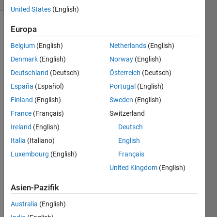
United States
(English)
Europa
Belgium
(English)
Netherlands
(English)
Find 
the 
Denmark
(English)
Norway
(English)
sum 
Deutschland
(Deutsch)
Österreich
(Deutsch)
of all 
España
(Español)
Portugal
(English)
three-
digit 
Finland
(English)
Sweden
(English)
numbers 
France
(Français)
Switzerland
whose 
Ireland
(English)
Deutsch
prime 
factors 
Italia
(Italiano)
English
when 
Luxembourg
(English)
Français
added 
United Kingdom
(English)
is a 
palindrome. 
Asien-Pazifik
For 
example, 
Australia
(English)
prime 