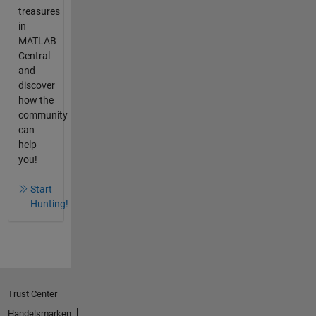
treasures
in
MATLAB
Central
and
discover
how the
community
can
help
you!
Start
Hunting!
Trust Center
Handelsmarken