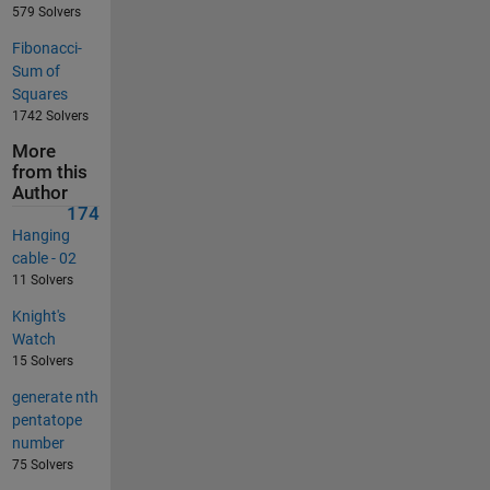
579 Solvers
Fibonacci-
Sum of
Squares
1742 Solvers
More
from this
Author
174
Hanging
cable - 02
11 Solvers
Knight's
Watch
15 Solvers
generate nth
pentatope
number
75 Solvers