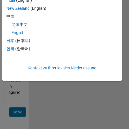
India
(English)
radius 
New Zealand
(English)
equal 
中国
to the 
side 
简体中文
length.
English
What 
日本
(日本語)
is the 
한국
(한국어)
area 
of the 
confined 
Kontakt zu Ihrer lokalen Niederlassung
region 
inside(shaded 
region 
in 
figure).
Solve