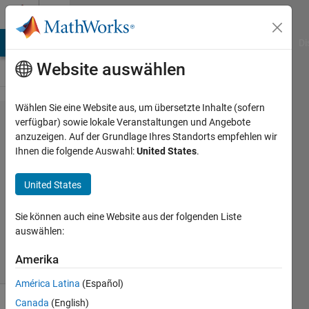
Weiter zum Inhalt
Cody
MATLAB Answers
File Exchange
Cody
AI Chat Playground
Di
Website auswählen
Wählen Sie eine Website aus, um übersetzte Inhalte (sofern
Problem
verfügbar) sowie lokale Veranstaltungen und Angebote
anzuzeigen. Auf der Grundlage Ihres Standorts empfehlen wir
45341.
Ihnen die folgende Auswahl:
United States
.
Area-06
United States
Asif
Sie können auch eine Website aus der folgenden Liste
Newaz
auswählen:
27
solvers
Amerika
2 likes
América Latina
(Español)
Canada
(English)