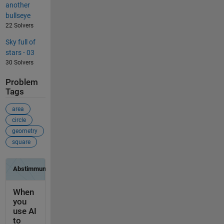
another
bullseye
22 Solvers
Sky full of
stars - 03
30 Solvers
Problem
Tags
area
circle
geometry
square