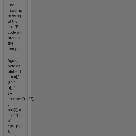
The
image is
missing
at the
link. This
code will
produce
the
image:
figure;
hold on
plot([0 1
1 0 0],[0
0 1 1
0],'k')
t =
linspace(0,pi/2);
c =
cos(t); s
= sin(t);
c1 =
c(t>=pi/6
&