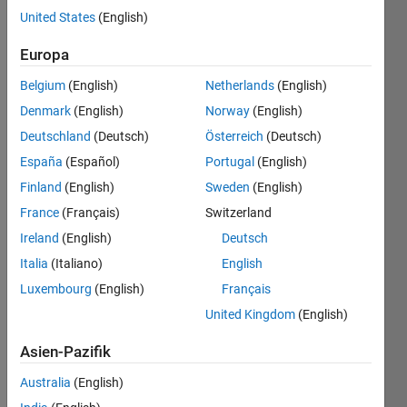
United States
(English)
The 
length 
Europa
of the 
Belgium
(English)
Netherlands
(English)
side 
of a 
Denmark
(English)
Norway
(English)
square 
Deutschland
(Deutsch)
Österreich
(Deutsch)
is 
España
(Español)
Portugal
(English)
given.
Finland
(English)
Sweden
(English)
Draw 
France
(Français)
Switzerland
4 
quarter-
Ireland
(English)
Deutsch
circles 
Italia
(Italiano)
English
inside 
Luxembourg
(English)
Français
the 
square 
United Kingdom
(English)
from 
4 
Asien-Pazifik
corners 
Australia
(English)
with 
a 