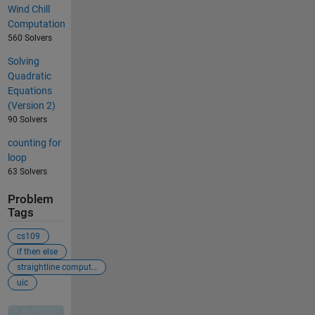
Wind Chill
Computation
560 Solvers
Solving
Quadratic
Equations
(Version 2)
90 Solvers
counting for
loop
63 Solvers
Problem
Tags
cs109
if then else
straightline computation
uic