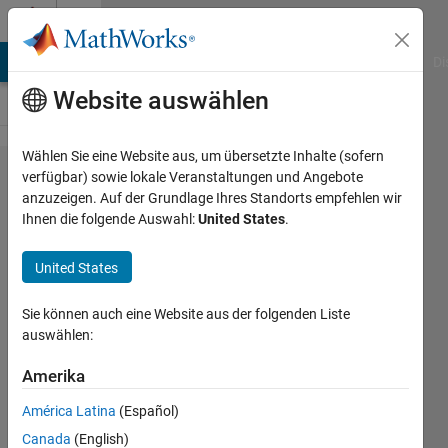
Weiter zum Inhalt
Cody
MATLAB Answers
File Exchange
Cody
AI Chat Playground
Di
Website auswählen
Wählen Sie eine Website aus, um übersetzte Inhalte (sofern
Problem
verfügbar) sowie lokale Veranstaltungen und Angebote
anzuzeigen. Auf der Grundlage Ihres Standorts empfehlen wir
2609. If-
Ihnen die folgende Auswahl:
United States
.
then-
else
United States
Sie können auch eine Website aus der folgenden Liste
Prof.
auswählen:
Joe
Hummel
Amerika
396
solvers
América Latina
(Español)
5 likes
Canada
(English)