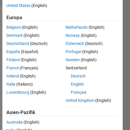
United States
(English)
Europa
Complete
Belgium
(English)
Netherlands
(English)
the
Denmark
(English)
Norway
(English)
function
below
Deutschland
(Deutsch)
Österreich
(Deutsch)
such
España
(Español)
Portugal
(English)
that if
Finland
(English)
Sweden
(English)
the
value of
France
(Français)
Switzerland
x is in
Ireland
(English)
Deutsch
the
Italia
(Italiano)
English
range
10 to
Luxembourg
(English)
Français
14,
United Kingdom
(English)
inclusive,
the
Asien-Pazifik
value
18 is
Australia
(English)
assigned