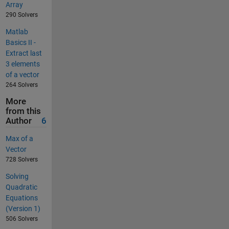
Array
290 Solvers
Matlab
Basics II -
Extract last
3 elements
of a vector
264 Solvers
More
from this
Author
6
Max of a
Vector
728 Solvers
Solving
Quadratic
Equations
(Version 1)
506 Solvers