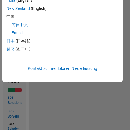
India
(English)
to y.
New Zealand
(English)
Otherwise
7 is
中国
assigned
简体中文
to y.
English
日本
(日本語)
한국
(한국어)
Solve
Kontakt zu Ihrer lokalen Niederlassung
Solution
Stats
803
Solutions
396
Solvers
Last
Solution