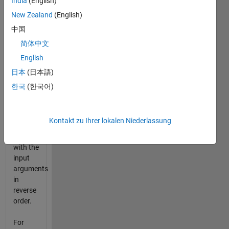
India
(English)
returns
New Zealand
(English)
one
output,
中国
create
简体中文
another
English
function
handle
日本
(日本語)
that
한국
(한국어)
performs
the
same
Kontakt zu Ihrer lokalen Niederlassung
operation
but
with the
input
arguments
in
reverse
order.
For