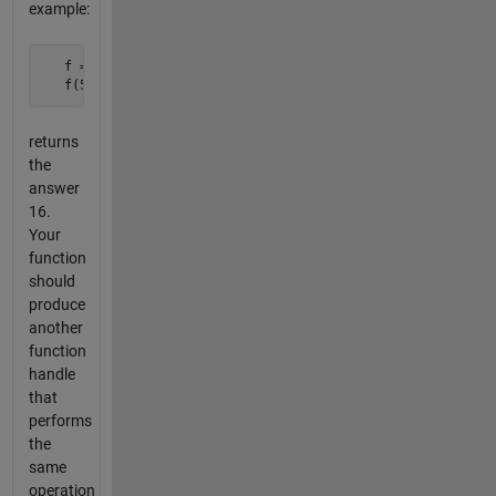
example:
   f = @(x,y) 2*x+y;

   f(5,6)
returns
the
answer
16.
Your
function
should
produce
another
function
handle
that
performs
the
same
operation