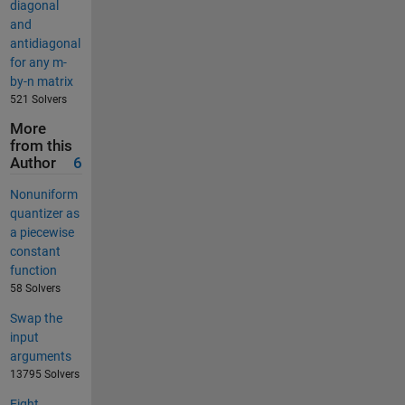
diagonal
and
antidiagonal
for any m-
by-n matrix
521 Solvers
More
from this
Author
6
Nonuniform
quantizer as
a piecewise
constant
function
58 Solvers
Swap the
input
arguments
13795 Solvers
Eight