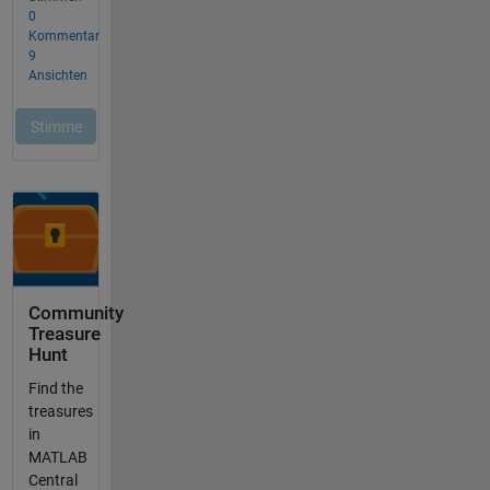
Community
Treasure
Hunt
Find the
treasures
in
MATLAB
Central