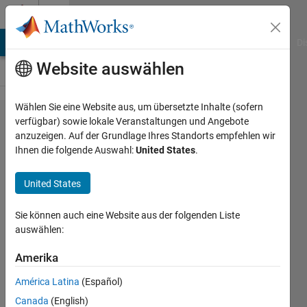
Weiter zum Inhalt
Cody
MATLAB Answers
File Exchange
Cody
AI Chat Playground
Di
Website auswählen
Wählen Sie eine Website aus, um übersetzte Inhalte (sofern
Problem
verfügbar) sowie lokale Veranstaltungen und Angebote
anzuzeigen. Auf der Grundlage Ihres Standorts empfehlen wir
260.
Ihnen die folgende Auswahl:
United States
.
Create a
function
United States
handle
Sie können auch eine Website aus der folgenden Liste
that
auswählen:
reverses
Amerika
the input
arguments
América Latina
(Español)
of another
Canada
(English)