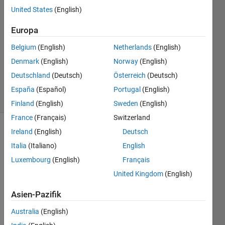
function
United States
(English)
handle
Europa
Belgium
(English)
Netherlands
(English)
Steve
Denmark
(English)
Norway
(English)
Eddins
Deutschland
(Deutsch)
Österreich
(Deutsch)
158
solvers
España
(Español)
Portugal
(English)
3 likes
Finland
(English)
Sweden
(English)
France
(Français)
Switzerland
Ireland
(English)
Deutsch
Italia
(Italiano)
English
Given a
function
Luxembourg
(English)
Français
that
United Kingdom
(English)
takes
two
Asien-Pazifik
input
arguments
Australia
(English)
and