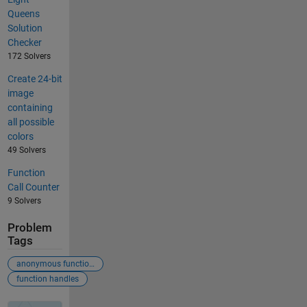
Queens
Solution
Checker
172 Solvers
Create 24-bit
image
containing
all possible
colors
49 Solvers
Function
Call Counter
9 Solvers
Problem
Tags
anonymous functions
function handles