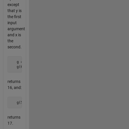
except
that y is
the first
input
argument
and x is
the
second.
   g = reverseArguments(f);

   g(6,5)
returns
16, and:
   g(5,6)
returns
17.