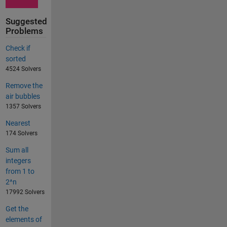
Suggested
Problems
Check if
sorted
4524 Solvers
Remove the
air bubbles
1357 Solvers
Nearest
174 Solvers
Sum all
integers
from 1 to
2^n
17992 Solvers
Get the
elements of