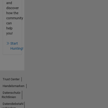
and
discover
how the
community
can
help
you!
Start
Hunting!
Trust Center
Handelsmarken
Datenschutz-
Richtlinien
Datendiebstahl