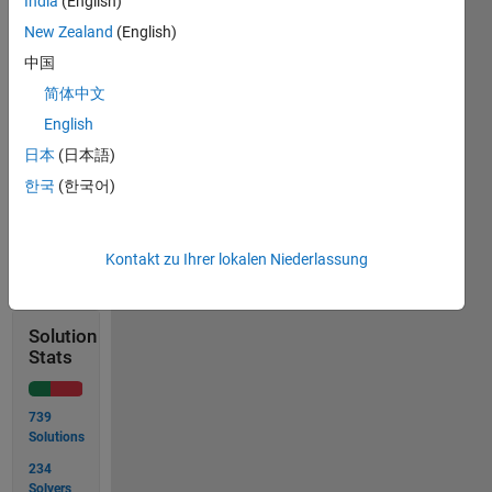
India
(English)
New Zealand
(English)
then,
中国
sum =
25 as
简体中文
sum of
English
(1, 3, 7,
日本
(日本語)
9,5)
한국
(한국어)
Solve
Kontakt zu Ihrer lokalen Niederlassung
Solution
Stats
739
Solutions
234
Solvers