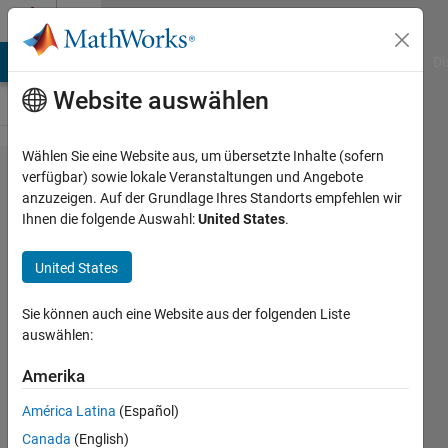
Weiter zum Inhalt
Cody
MATLAB Answers
File Exchange
Cody
AI Chat Playground
Di
Website auswählen
Wählen Sie eine Website aus, um übersetzte Inhalte (sofern
Problem
verfügbar) sowie lokale Veranstaltungen und Angebote
anzuzeigen. Auf der Grundlage Ihres Standorts empfehlen wir
2094.
Ihnen die folgende Auswahl:
United States
.
Sum of
diagonals
United States
elements
Sie können auch eine Website aus der folgenden Liste
of a
auswählen:
matrix
Amerika
Swapnali
América Latina
(Español)
Gujar
Canada
(English)