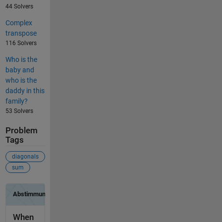
44 Solvers
Complex
transpose
116 Solvers
Who is the
baby and
who is the
daddy in this
family?
53 Solvers
Problem
Tags
diagonals
sum