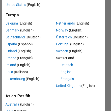
234
United States
(English)
solvers
3 likes
Europa
Belgium
(English)
Netherlands
(English)
Denmark
(English)
Norway
(English)
Deutschland
(Deutsch)
Österreich
(Deutsch)
Given a
matrix,
España
(Español)
Portugal
(English)
return
Finland
(English)
Sweden
(English)
the sum
France
(Français)
Switzerland
of all
the
Ireland
(English)
Deutsch
elements
Italia
(Italiano)
English
across
Luxembourg
(English)
Français
the
diagonals.
United Kingdom
(English)
E.g. A =
Asien-Pazifik
[1 2 3; 4
Australia
(English)
5 6; 7 8
9;]