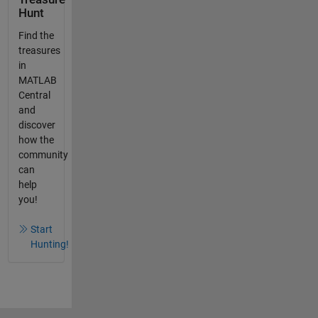
Hunt
Find the
treasures
in
MATLAB
Central
and
discover
how the
community
can
help
you!
Start
Hunting!