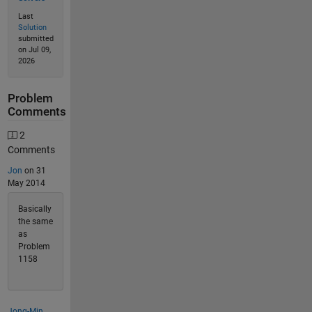
Last
Solution
submitted
on Jul 09,
2026
Problem
Comments
2
Comments
Jon
on 31
May 2014
Basically
the same
as
Problem
1158
Jong-Min