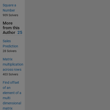
Square a
Number
909 Solvers
More
from this
Author
25
Sales
Prediction
28 Solvers
Matrix
multiplication
across rows
403 Solvers
Find offset
of an
element of a
multi
dimensional
matrix